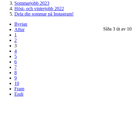
Sommarjobb 2023
Höst- och vinterjobb 2022
Dela din sommar på Instagram!
Byrjan
Síða 3 út av 10
Aftur
1
2
3
4
5
6
7
8
9
10
Fram
Endi