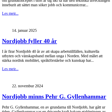
om grundkonceptet i stort är sig likt så har den tekniska utvecklingen
inneburit att sättet man söker jobb och kommunicerar...
Les meir...
14. januar 2025
Nordjobb fyller 40 år
I år firar Nordjobb 40 år av att skapa arbetstillfällen, kulturella
utbyten och vänskapsband mellan unga i Norden. Med målet att
stärka nordisk mobilitet, språkförståelse och kunskap har...
Les meir...
22. novembur 2024
Nordjobb minns Pehr G. Gyllenhammar
Pehr G. Gyllenhammar, en av grundarna till Nordjobb, har gått ur
tiden. Gyllenhammar var en drivande kraft bakom etableringen av