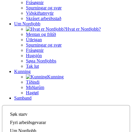
Frásøgnir
Spurningar og svør
Viðskiftatreytir
Skráset arbeiðsstað
Um Nordjobb
Hvat er Nordjobb?
Mentan og frítíð
Útleigan
Spurningar og svør
Frásøgnir
Hugsjón
Søga Nordjobbs
Tak lut
Kunning
Kunning
Tíðindi
Miðlarúm
Hagtøl
Samband
Søk starv
Fyri arbeiðsgevarar
Um Nordjobb