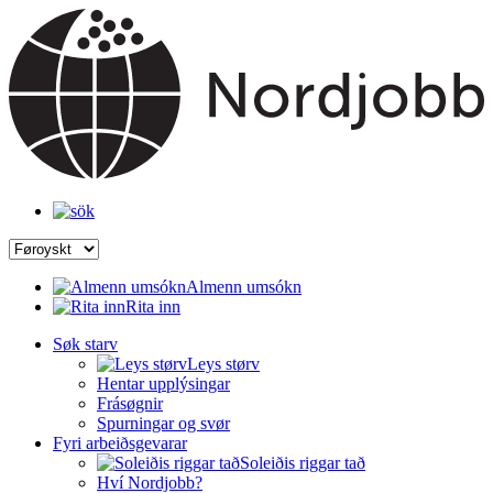
Almenn umsókn
Rita inn
Søk starv
Leys størv
Hentar upplýsingar
Frásøgnir
Spurningar og svør
Fyri arbeiðsgevarar
Soleiðis riggar tað
Hví Nordjobb?