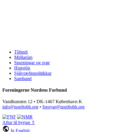
Tíðindi
Miðlarúm
Spurningar og svør
Hugsjón
Sjálvræðispolitikkur
Samband
Foreningerne Nordens Forbund
Vandkunsten 12 • DK-1467 København K
info@nordjobb.org
•
foroyar@nordjobb.org
Aftur til byrjan ⇧
public
In English