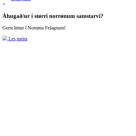
×
Áhugað/ur í størri norrønum samstarvi?
Gerst limur í Norrøna Felagnum!
Les meira