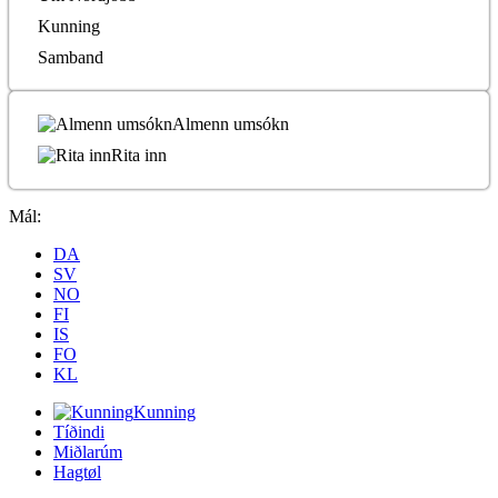
Kunning
Samband
Almenn umsókn
Rita inn
Mál:
DA
SV
NO
FI
IS
FO
KL
Kunning
Tíðindi
Miðlarúm
Hagtøl