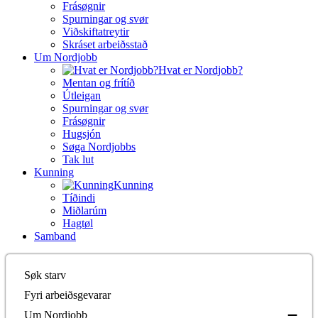
Frásøgnir
Spurningar og svør
Viðskiftatreytir
Skráset arbeiðsstað
Um Nordjobb
Hvat er Nordjobb?
Mentan og frítíð
Útleigan
Spurningar og svør
Frásøgnir
Hugsjón
Søga Nordjobbs
Tak lut
Kunning
Kunning
Tíðindi
Miðlarúm
Hagtøl
Samband
Søk starv
Fyri arbeiðsgevarar
Um Nordjobb