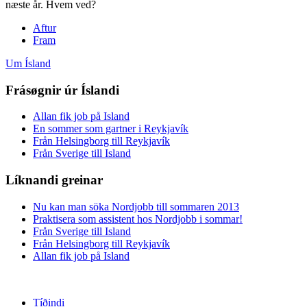
næste år. Hvem ved?
Aftur
Fram
Um Ísland
Frásøgnir úr Íslandi
Allan fik job på Island
En sommer som gartner i Reykjavík
Från Helsingborg till Reykjavík
Från Sverige till Island
Líknandi greinar
Nu kan man söka Nordjobb till sommaren 2013
Praktisera som assistent hos Nordjobb i sommar!
Från Sverige till Island
Från Helsingborg till Reykjavík
Allan fik job på Island
Tíðindi