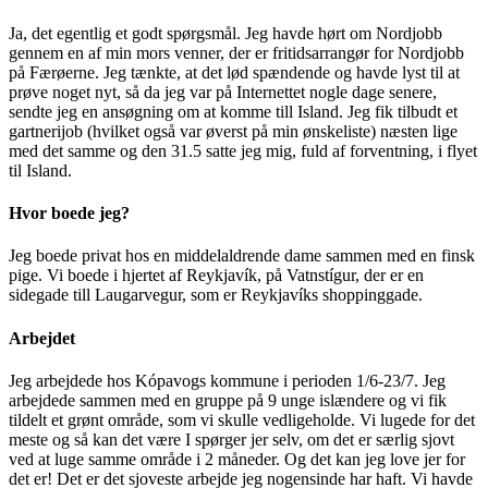
Ja, det egentlig et godt spørgsmål. Jeg havde hørt om Nordjobb
gennem en af min mors venner, der er fritidsarrangør for Nordjobb
på Færøerne. Jeg tænkte, at det lød spændende og havde lyst til at
prøve noget nyt, så da jeg var på Internettet nogle dage senere,
sendte jeg en ansøgning om at komme till Island. Jeg fik tilbudt et
gartnerijob (hvilket også var øverst på min ønskeliste) næsten lige
med det samme og den 31.5 satte jeg mig, fuld af forventning, i flyet
til Island.
Hvor boede jeg?
Jeg boede privat hos en middelaldrende dame sammen med en finsk
pige. Vi boede i hjertet af Reykjavík, på Vatnstígur, der er en
sidegade till Laugarvegur, som er Reykjavíks shoppinggade.
Arbejdet
Jeg arbejdede hos Kópavogs kommune i perioden 1/6-23/7. Jeg
arbejdede sammen med en gruppe på 9 unge islændere og vi fik
tildelt et grønt område, som vi skulle vedligeholde. Vi lugede for det
meste og så kan det være I spørger jer selv, om det er særlig sjovt
ved at luge samme område i 2 måneder. Og det kan jeg love jer for
det er! Det er det sjoveste arbejde jeg nogensinde har haft. Vi havde