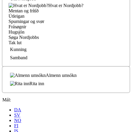
Hvat er Nordjobb?
Mentan og frítíð
Útleigan
Spurningar og svør
Frásøgnir
Hugsjón
Søga Nordjobbs
Tak lut
Kunning
Samband
Almenn umsókn
Rita inn
Mál:
DA
SV
NO
FI
IS