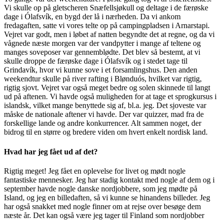
Vi skulle op på gletscheren Snæfellsjøkull og deltage i de færøske
dage i Ólafsvík, en bygd der lå i nærheden. Da vi ankom
fredagaften, satte vi vores telte op på campingpladsen i Arnarstapi.
Vejret var godt, men i løbet af natten begyndte det at regne, og da vi
vågnede næste morgen var der vandpytter i mange af teltene og
manges soveposer var gennemblødte. Det blev så bestemt, at vi
skulle droppe de færøske dage i Ólafsvík og i stedet tage til
Grindavík, hvor vi kunne sove i et forsamlingshus. Den anden
weekendtur skulle på river rafting i Blønduós, hvilket var rigtig,
rigtig sjovt. Vejret var også meget bedre og solen skinnede til langt
ud på aftenen. Vi havde også muligheden for at tage et sprogkursus i
islandsk, vilket mange benyttede sig af, bl.a. jeg. Det sjoveste var
måske de nationale aftener vi havde. Der var quizzer, mad fra de
forskellige lande og andre konkurrencer. Alt sammen noget, der
bidrog til en større og bredere viden om hvert enkelt nordisk land.
Hvad har jeg fået ud af det?
Rigtig meget! Jeg fået en oplevelse for livet og mødt nogle
fantastiske mennesker. Jeg har stadig kontakt med nogle af dem og i
september havde nogle danske nordjobbere, som jeg mødte på
Island, og jeg en billedaften, så vi kunne se hinandens billeder. Jeg
har også snakket med nogle finner om at rejse over besøge dem
næste år. Det kan også være jeg tager til Finland som nordjobber