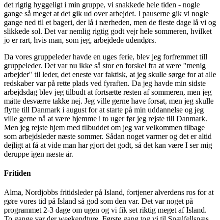
det rigtig hyggeligt i min gruppe, vi snakkede hele tiden - nogle
gange så meget at det gik ud over arbejdet. I pauserne gik vi nogle
gange ned til et bageri, der lå i nærheden, men de fleste dage lå vi og
slikkede sol. Det var nemlig rigtig godt vejr hele sommeren, hvilket
jo er rart, hvis man, som jeg, arbejdede udendørs.
Da vores gruppeleder havde en uges ferie, blev jeg forfremmet till
gruppeleder. Det var nu ikke så stor en forskel fra at være "menig
arbejder" til leder, det eneste var faktisk, at jeg skulle sørge for at alle
redskaber var på rette plads ved fyraften. Da jeg havde min sidste
arbejdsdag blev jeg tilbudt at fortsætte resten af sommeren, men jeg
måtte desværre takke nej. Jeg ville gerne have forsat, men jeg skulle
flytte till Danmark i august for at starte på min uddannelse og jeg
ville gerne nå at være hjemme i to uger før jeg rejste till Danmark.
Men jeg rejste hjem med tilbuddet om jeg var velkommen tilbage
som arbejdsleder næste sommer. Sådan noget varmer og det er altid
dejligt at få at vide man har gjort det godt, så det kan være I ser mig
deruppe igen næste år.
Fritiden
Alma, Nordjobbs fritidsleder på Island, fortjener alverdens ros for at
gøre vores tid på Island så god som den var. Det var noget på
programmet 2-3 dage om ugen og vi fik set riktig meget af Island.
To gange var der weekendture. Første gang tog vi til Snælfellsnæs.