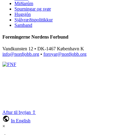
Miðlarúm
Spurningar og svør
Hugsjón
Sjálvræðispolitikkur
Samband
Foreningerne Nordens Forbund
Vandkunsten 12 • DK-1467 København K
info@nordjobb.org
•
foroyar@nordjobb.org
Aftur til byrjan ⇧
public
In English
×