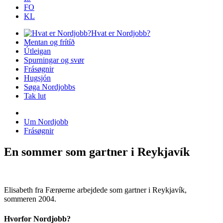
FO
KL
Hvat er Nordjobb?
Mentan og frítíð
Útleigan
Spurningar og svør
Frásøgnir
Hugsjón
Søga Nordjobbs
Tak lut
Um Nordjobb
Frásøgnir
En sommer som gartner i Reykjavík
Elisabeth fra Færøerne arbejdede som gartner i Reykjavík,
sommeren 2004.
Hvorfor Nordjobb?