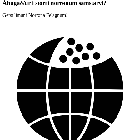
Áhugað/ur í størri norrønum samstarvi?
Gerst limur í Norrøna Felagnum!