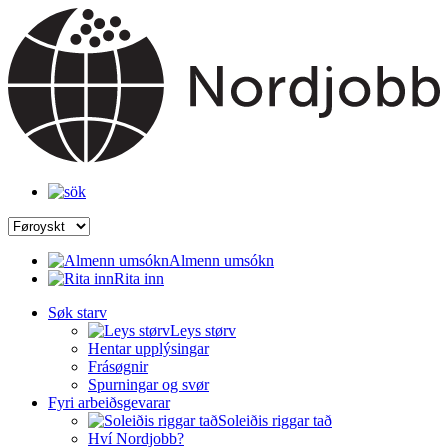
Almenn umsókn
Rita inn
Søk starv
Leys størv
Hentar upplýsingar
Frásøgnir
Spurningar og svør
Fyri arbeiðsgevarar
Soleiðis riggar tað
Hví Nordjobb?