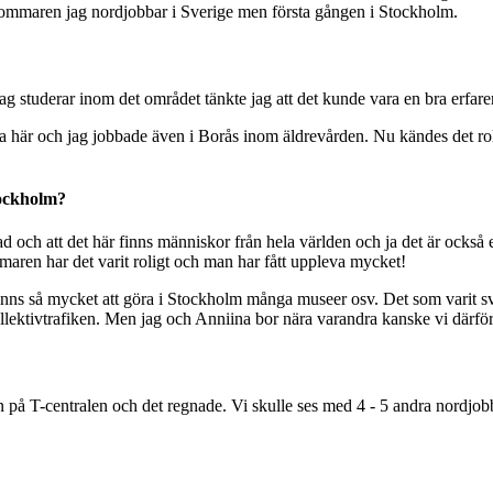
 sommaren jag nordjobbar i Sverige men första gången i Stockholm.
g studerar inom det området tänkte jag att det kunde vara en bra erfar
 vara här och jag jobbade även i Borås inom äldrevården. Nu kändes det r
tockholm?
d och att det här finns människor från hela världen och ja det är också en
maren har det varit roligt och man har fått uppleva mycket!
finns så mycket att göra i Stockholm många museer osv. Det som varit svå
ollektivtrafiken. Men jag och Anniina bor nära varandra kanske vi därför
n på T-centralen och det regnade. Vi skulle ses med 4 - 5 andra nordjo