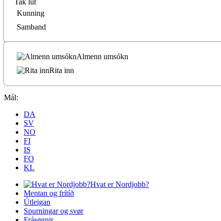
Tak lut
Kunning
Samband
Almenn umsókn
Rita inn
Mál:
DA
SV
NO
FI
IS
FO
KL
Hvat er Nordjobb?
Mentan og frítíð
Útleigan
Spurningar og svør
Frásøgnir