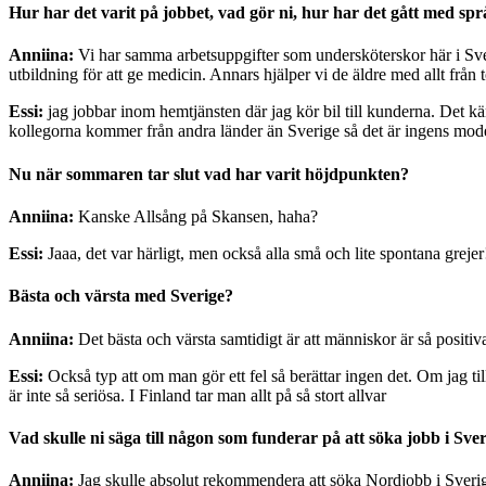
Hur har det varit på jobbet, vad gör ni, hur har det gått med spr
Anniina:
Vi har samma arbetsuppgifter som undersköterskor här i Sveri
utbildning för att ge medicin. Annars hjälper vi de äldre med allt från 
Essi:
jag jobbar inom hemtjänsten där jag kör bil till kunderna. Det känd
kollegorna kommer från andra länder än Sverige så det är ingens mod
Nu när sommaren tar slut vad har varit höjdpunkten?
Anniina:
Kanske Allsång på Skansen, haha?
Essi:
Jaaa, det var härligt, men också alla små och lite spontana greje
Bästa och värsta med Sverige?
Anniina:
Det bästa och värsta samtidigt är att människor är så positiva
Essi:
Också typ att om man gör ett fel så berättar ingen det. Om jag ti
är inte så seriösa. I Finland tar man allt på så stort allvar
Vad skulle ni säga till någon som funderar på att söka jobb i Sve
Anniina:
Jag skulle absolut rekommendera att söka Nordjobb i Sverig