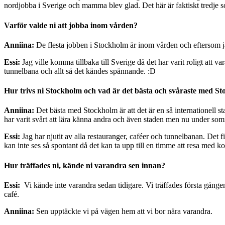
nordjobba i Sverige och mamma blev glad. Det här är faktiskt tredje
Varför valde ni att jobba inom vården?
Anniina:
De flesta jobben i Stockholm är inom vården och eftersom ja
Essi:
Jag ville komma tillbaka till Sverige då det har varit roligt att
tunnelbana och allt så det kändes spännande. :D
Hur trivs ni Stockholm och vad är det bästa och svåraste med S
Anniina:
Det bästa med Stockholm är att det är en så internationell sta
har varit svårt att lära känna andra och även staden men nu under som
Essi:
Jag har njutit av alla restauranger, caféer och tunnelbanan. Det 
kan inte ses så spontant då det kan ta upp till en timme att resa med k
Hur träffades ni, kände ni varandra sen innan?
Essi:
Vi kände inte varandra sedan tidigare. Vi träffades första gånge
café.
Anniina:
Sen upptäckte vi på vägen hem att vi bor nära varandra.