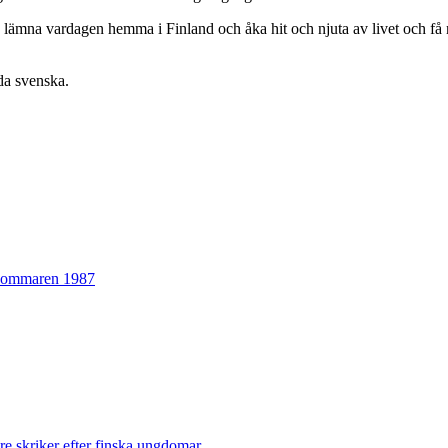
 lämna vardagen hemma i Finland och åka hit och njuta av livet och få ny
da svenska.
 sommaren 1987
e skriker efter finska ungdomar