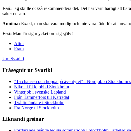
Essi:
Jag skulle också rekommendera det. Det har varit härligt att bara
saker ensam.
Anniina:
Exakt, man ska vara modig och inte vara rädd för att använ
Essi:
Man lär sig mycket om sig själv!
Aftur
Fram
Um Svøríki
Frásøgnir úr Svøríki
”Ta chansen och hoppa på äventyret” - Nordjobb i Stockholm
Nikolai fikk jobb i Stockholm
Vinterjob i svenske Lapland
Från Tammerfors till Kärradal
Två finländare i Stockholm
Fra Norge til Stockholm
Líknandi greinar
Fortfarande många lediga sommarjobb i Stockholm - arbetsgivar