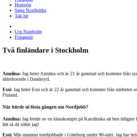
Hugsjón
Søga Nordjobbs
Tak lut
Um Nordjobb
Frásøgnir
Två finländare i Stockholm
Anniina:
Jag heter Anniina och är 21 år gammal och kommer från syd
äldreboende i Danderyd.
Essi:
Jag heter Essi och är 22 år gammal och kommer från närheten av 
Finland.
När hörde ni fösta gången om Nordjobb?
Anniina:
Jag hörde av en klasskompis på Karolinska att hen tidigare 
lätt så då sökte jag!
Essi:
Min mamma nordjobbade i Göteborg under 90-talet. Jag har hela