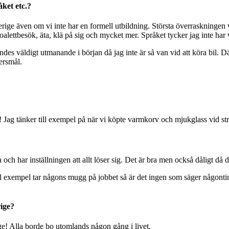
åket etc.?
ge även om vi inte har en formell utbildning. Största överraskningen var
toalettbesök, äta, klä på sig och mycket mer. Språket tycker jag inte har
es väldigt utmanande i början då jag inte är så van vid att köra bil. Däre
ersmål.
r! Jag tänker till exempel på när vi köpte varmkorv och mjukglass vid st
 och har inställningen att allt löser sig. Det är bra men också dåligt då d
ll exempel tar någons mugg på jobbet så är det ingen som säger någontin
rige?
e! Alla borde bo utomlands någon gång i livet.