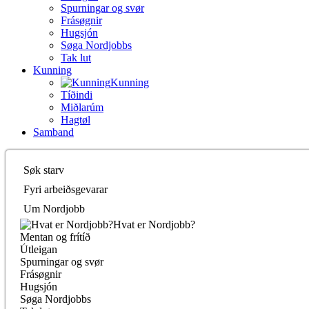
Spurningar og svør
Frásøgnir
Hugsjón
Søga Nordjobbs
Tak lut
Kunning
Kunning
Tíðindi
Miðlarúm
Hagtøl
Samband
Søk starv
Fyri arbeiðsgevarar
Um Nordjobb
Hvat er Nordjobb?
Mentan og frítíð
Útleigan
Spurningar og svør
Frásøgnir
Hugsjón
Søga Nordjobbs