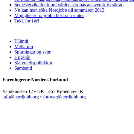
Semestervikarier inom vården stoppas av svensk byråkrati
Nu kan man söka Nordjobb till sommaren 2013
Möjligheter för jobb i höst och vinter
Takk for i år!
Tíðindi
Miðlarúm
Spurningar og svør
Hugsjón
Sjálvræðispolitikkur
Samband
Foreningerne Nordens Forbund
Vandkunsten 12 • DK-1467 København K
info@nordjobb.org
•
foroyar@nordjobb.org