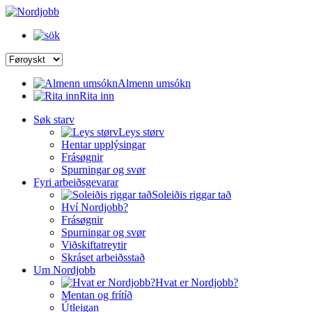
Almenn umsókn
Rita inn
Søk starv
Leys størv
Hentar upplýsingar
Frásøgnir
Spurningar og svør
Fyri arbeiðsgevarar
Soleiðis riggar tað
Hví Nordjobb?
Frásøgnir
Spurningar og svør
Viðskiftatreytir
Skráset arbeiðsstað
Um Nordjobb
Hvat er Nordjobb?
Mentan og frítíð
Útleigan