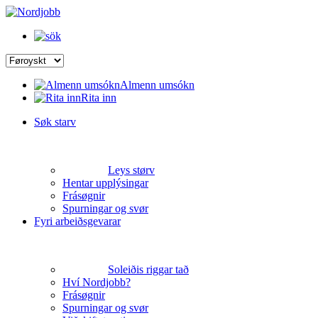
Almenn umsókn
Rita inn
Søk starv
Leys størv
Hentar upplýsingar
Frásøgnir
Spurningar og svør
Fyri arbeiðsgevarar
Soleiðis riggar tað
Hví Nordjobb?
Frásøgnir
Spurningar og svør