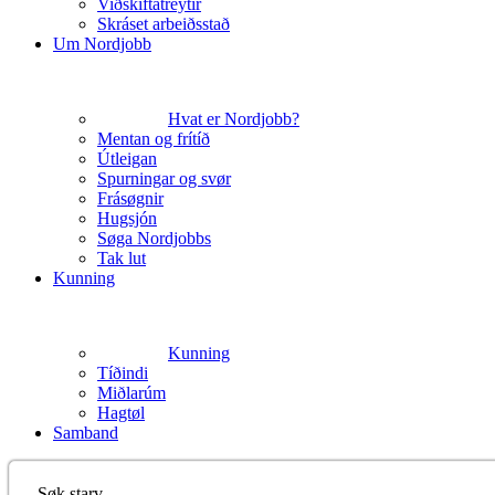
Viðskiftatreytir
Skráset arbeiðsstað
Um Nordjobb
Hvat er Nordjobb?
Mentan og frítíð
Útleigan
Spurningar og svør
Frásøgnir
Hugsjón
Søga Nordjobbs
Tak lut
Kunning
Kunning
Tíðindi
Miðlarúm
Hagtøl
Samband
Søk starv