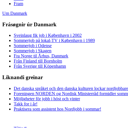
Fram
Um Danmark
Frásøgnir úr Danmark
Sveinlaug fik job i København i 2002
Sommerjob på lokal-TV i København i 1989
Sommerjob i Odense
Sommerjob i Skagen
Fra Norge til Århus, Danmark
Från Finland till Bornholm
Från Sverige till Köpenhamn
Líknandi greinar
Det danska språket och den danska kulturen lockar nordjobbare
Foreningen NORDEN og Nordisk Ministerråd formidler somme
Möjligheter för jobb i höst och vinter
Takk for i år!
Praktisera som assistent hos Nordjobb i sommar!