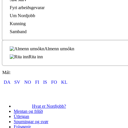
Fyri arbeiðsgevarar
Um Nordjobb
Kunning
Samband
Almenn umsókn
Rita inn
Mál:
DA
SV
NO
FI
IS
FO
KL
Hvat er Nordjobb?
Mentan og frítíð
Útleigan
Spurningar og svør
Frásøgnir