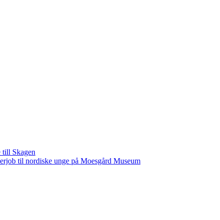
 till Skagen
rjob til nordiske unge på Moesgård Museum