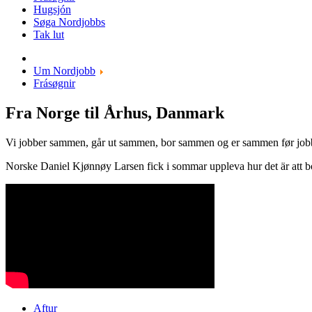
Hugsjón
Søga Nordjobbs
Tak lut
Um Nordjobb
Frásøgnir
Fra Norge til Århus, Danmark
Vi jobber sammen, går ut sammen, bor sammen og er sammen før job
Norske Daniel Kjønnøy Larsen fick i sommar uppleva hur det är att b
Aftur