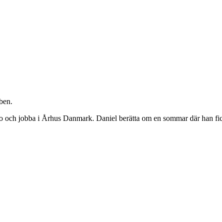
ben.
o och jobba i Århus Danmark. Daniel berätta om en sommar där han fick