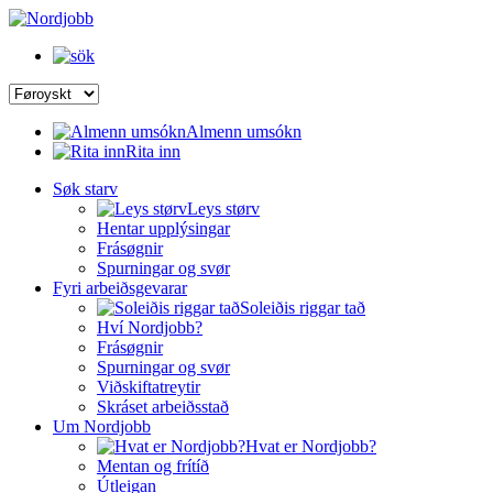
Almenn umsókn
Rita inn
Søk starv
Leys størv
Hentar upplýsingar
Frásøgnir
Spurningar og svør
Fyri arbeiðsgevarar
Soleiðis riggar tað
Hví Nordjobb?
Frásøgnir
Spurningar og svør
Viðskiftatreytir
Skráset arbeiðsstað
Um Nordjobb
Hvat er Nordjobb?
Mentan og frítíð
Útleigan