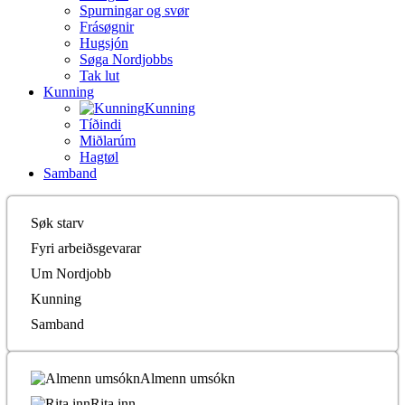
Spurningar og svør
Frásøgnir
Hugsjón
Søga Nordjobbs
Tak lut
Kunning
Kunning
Tíðindi
Miðlarúm
Hagtøl
Samband
Søk starv
Fyri arbeiðsgevarar
Um Nordjobb
Kunning
Samband
Almenn umsókn
Rita inn