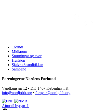
Tíðindi
Miðlarúm
Spurningar og svør
Hugsjón
Sjálvræðispolitikkur
Samband
Foreningerne Nordens Forbund
Vandkunsten 12 • DK-1467 København K
info@nordjobb.org
•
foroyar@nordjobb.org
Aftur til byrjan ⇧