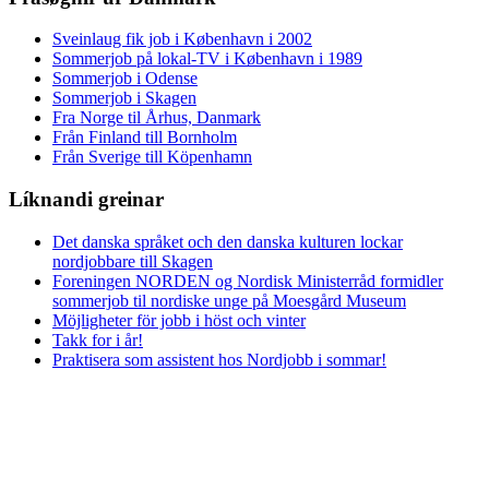
Sveinlaug fik job i København i 2002
Sommerjob på lokal-TV i København i 1989
Sommerjob i Odense
Sommerjob i Skagen
Fra Norge til Århus, Danmark
Från Finland till Bornholm
Från Sverige till Köpenhamn
Líknandi greinar
Det danska språket och den danska kulturen lockar
nordjobbare till Skagen
Foreningen NORDEN og Nordisk Ministerråd formidler
sommerjob til nordiske unge på Moesgård Museum
Möjligheter för jobb i höst och vinter
Takk for i år!
Praktisera som assistent hos Nordjobb i sommar!