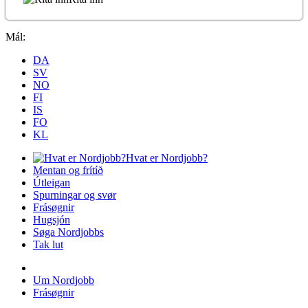
Mál:
DA
SV
NO
FI
IS
FO
KL
Hvat er Nordjobb?
Mentan og frítíð
Útleigan
Spurningar og svør
Frásøgnir
Hugsjón
Søga Nordjobbs
Tak lut
Um Nordjobb
Frásøgnir