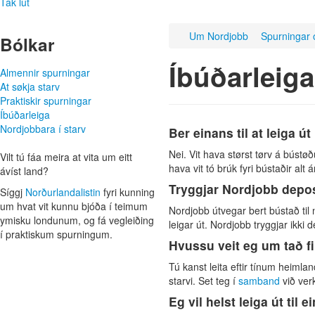
Tak lut
Um Nordjobb
Spurningar 
Bólkar
Íbúðarleiga
Almennir spurningar
At søkja starv
Praktiskir spurningar
Íbúðarleiga
Nordjobbara í starv
Ber einans til at leiga 
Nei. Vit hava størst tørv á búst
Vilt tú fáa meira at vita um eitt
hava vit tó brúk fyri bústaðir alt á
ávíst land?
Tryggjar Nordjobb depo
Síggj
Norðurlanda­listin
fyri kunning
um hvat vit kunnu bjóða í teimum
Nordjobb útvegar bert bústað til 
ymisku lond­unum, og fá veg­leiðing
leigar út. Nordjobb tryggjar ikki 
í praktiskum spurningum.
Hvussu veit eg um tað f
Tú kanst leita eftir tínum heimlan
starvi. Set teg í
samband
við ver
Eg vil helst leiga út til 