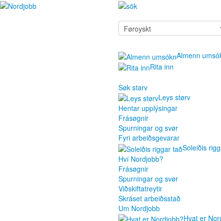
Almenn umsó
Rita inn
Søk starv
Leys størv
Hentar upplýsingar
Frásøgnir
Spurningar og svør
Fyri arbeiðsgevarar
Soleiðis rigg
Hví Nordjobb?
Frásøgnir
Spurningar og svør
Viðskiftatreytir
Skráset arbeiðsstað
Um Nordjobb
Hvat er Nor