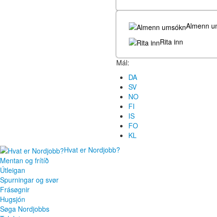
Almenn u
Rita inn
Mál:
DA
SV
NO
FI
IS
FO
KL
Hvat er Nordjobb?
Mentan og frítíð
Útleigan
Spurningar og svør
Frásøgnir
Hugsjón
Søga Nordjobbs