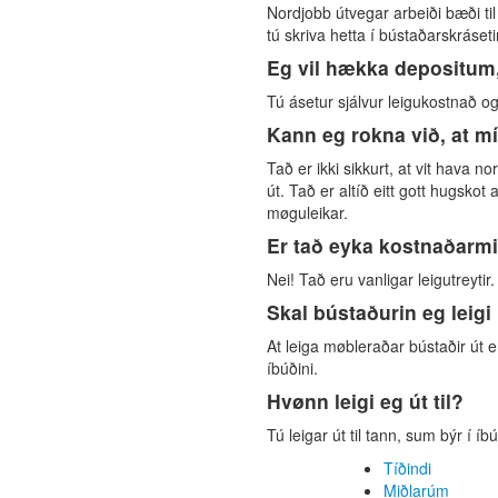
Nordjobb útvegar arbeiði bæði til
tú skriva hetta í bústaðarskráseti
Eg vil hækka depositum, 
Tú ásetur sjálvur leigukostnað og 
Kann eg rokna við, at m
Tað er ikki sikkurt, at vit hava no
út. Tað er altíð eitt gott hugskot 
møguleikar.
Er tað eyka kostnaðarmik
Nei! Tað eru vanligar leigutreytir.
Skal bústaðurin eg leig
At leiga møbleraðar bústaðir út e
íbúðini.
Hvønn leigi eg út til?
Tú leigar út til tann, sum býr í 
Tíðindi
Miðlarúm