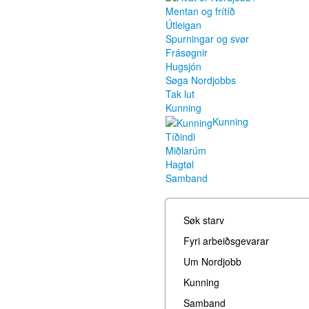
Mentan og frítíð
Útleigan
Spurningar og svør
Frásøgnir
Hugsjón
Søga Nordjobbs
Tak lut
Kunning
Kunning
Tíðindi
Miðlarúm
Hagtøl
Samband
Søk starv
Fyri arbeiðsgevarar
Um Nordjobb
Kunning
Samband