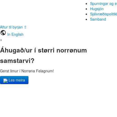
Spurningar og s
Hugsjón
Sjálvræðispolitik
Samband
Aftur til byrjan ⇧
public
In English
×
Áhugað/ur í størri norrønum
samstarvi?
Gerst limur í Norrøna Felagnum!
Les meira