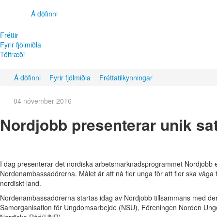
Á döfinni
Fréttir
Fyrir fjölmiðla
Tölfræði
Á döfinni
Fyrir fjölmiðla
Fréttatilkynningar
04 nóvember 2016
Nordjobb presenterar unik sa
I dag presenterar det nordiska arbetsmarknadsprogrammet Nordjobb e
Nordenambassadörerna. Målet är att nå fler unga för att fler ska våga ta
nordiskt land.
Nordenambassadörerna startas idag av Nordjobb tillsammans med de
Samorganisation för Ungdomsarbejde (NSU), Föreningen Norden U
Nordiska Råd(UNR).