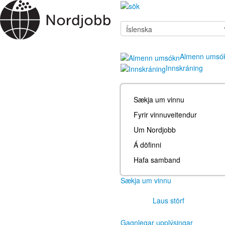
Almenn umsó
Innskráning
Sækja um vinnu
Fyrir vinnuveitendur
Um Nordjobb
Á döfinni
Hafa samband
Sækja um vinnu
Laus störf
Gagnlegar upplýsingar