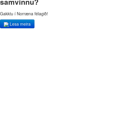
samvinnu?
Gakktu í Norræna félagið!
Lesa meira