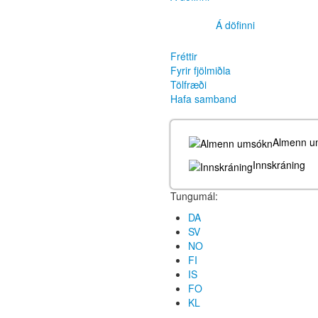
Á döfinni
Fréttir
Fyrir fjölmiðla
Tölfræði
Hafa samband
Almenn u
Innskráning
Tungumál:
DA
SV
NO
FI
IS
FO
KL