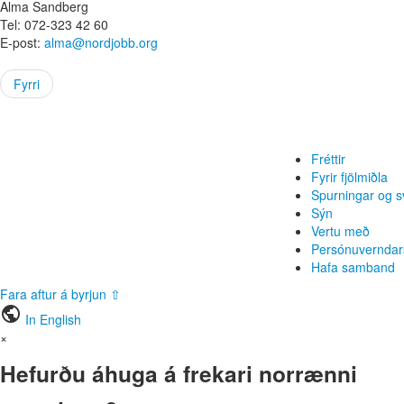
Alma Sandberg
Tel: 072-323 42 60
E-post:
alma@nordjobb.org
Fyrri
Fréttir
Fyrir fjölmiðla
Spurningar og s
Sýn
Vertu með
Persónuverndar
Hafa samband
Fara aftur á byrjun ⇧
public
In English
×
Hefurðu áhuga á frekari norrænni