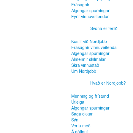
Frásagnir
Algengar spurningar
Fyrir vinnuveitendur
Svona er ferlið
Kostir við Nordjobb
Frásagnir vinnuveitenda
Algengar spurningar
Almennir skilmálar
Skrá vinnustað
Um Nordjobb
Hvað er Nordjobb?
Menning og frístund
Útleiga
Algengar spurningar
Saga okkar
Sýn
Vertu með
Á döfinni