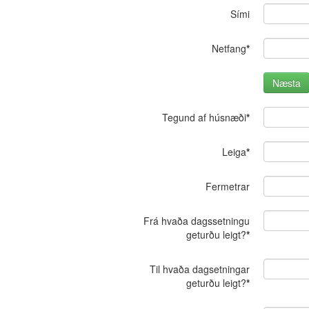
Sími
Netfang
*
Næsta
Tegund af húsnæði
*
Leiga
*
Fermetrar
Frá hvaða dagssetningu
geturðu leigt?
*
Til hvaða dagsetningar
geturðu leigt?
*