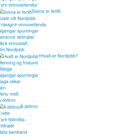
Fyrir vinnuveitendur
Svona er ferlið
Kostir við Nordjobb
Frásagnir vinnuveitenda
Algengar spurningar
Almennir skilmálar
Skrá vinnustað
Um Nordjobb
Hvað er Nordjobb?
Menning og frístund
Útleiga
Algengar spurningar
Saga okkar
Sýn
Vertu með
Á döfinni
Á döfinni
réttir
yrir fjölmiðla
Tölfræði
Hafa samband