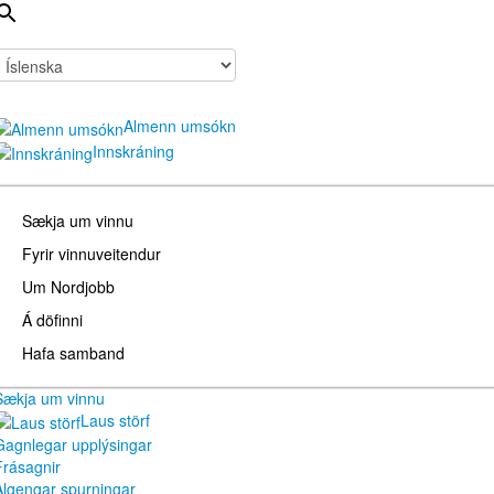
Almenn umsókn
Innskráning
Sækja um vinnu
Fyrir vinnuveitendur
Um Nordjobb
Á döfinni
Hafa samband
Sækja um vinnu
Laus störf
Gagnlegar upplýsingar
Frásagnir
Algengar spurningar