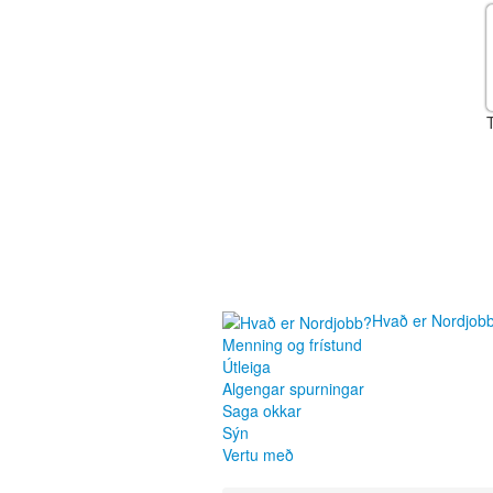
Hvað er Nordjob
Menning og frístund
Útleiga
Algengar spurningar
Saga okkar
Sýn
Vertu með