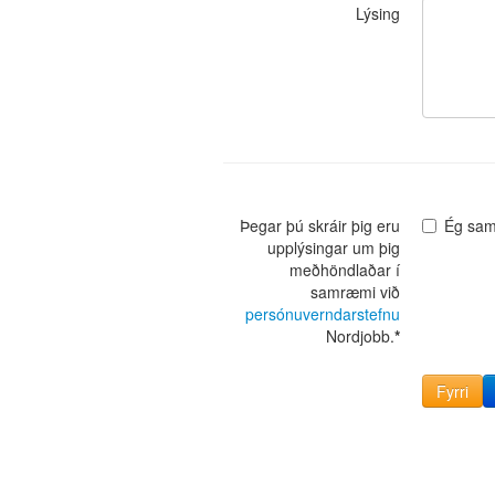
Lýsing
Þegar þú skráir þig eru
Ég sam
upplýsingar um þig
meðhöndlaðar í
samræmi við
persónuverndarstefnu
Nordjobb.
*
Fyrri