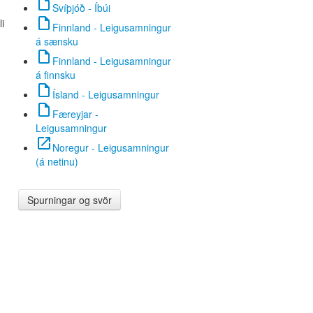
insert_drive_file
Svíþjóð - Íbúi
insert_drive_file
li
Finnland - Leigusamningur
á sænsku
insert_drive_file
Finnland - Leigusamningur
á finnsku
insert_drive_file
Ísland - Leigusamningur
insert_drive_file
Færeyjar -
Leigusamningur
open_in_new
Noregur - Leigusamningur
(á netinu)
Spurningar og svör