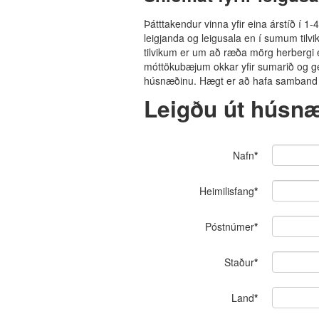
Þátttakendur vinna yfir eina árstíð í 1-4
leigjanda og leigusala en í sumum tilvi
tilvikum er um að ræða mörg herbergi eð
móttökubæjum okkar yfir sumarið og get
húsnæðinu. Hægt er að hafa samband v
Leigðu út húsnæð
Nafn
*
Heimilisfang
*
Póstnúmer
*
Staður
*
Land
*