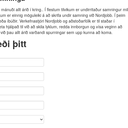
 mánuði allt árið í kring.. Í flestum tilvikum er undirritaður samningur mil
kum er einnig möguleiki á að skrifa undir samning við Nordjobb. Í þeim
a íbúðir. Verkefnastjóri Nordjobb og aðstoðarfólk er til staðar í
a hjálpað til við að skila lyklum, redda innborgun og vísa veginn að
ið þau allt árið varðandi spurningar sem upp kunna að koma.
i þitt