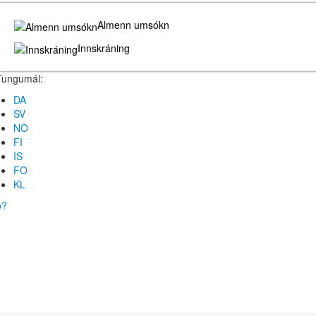
Almenn umsókn
Innskráning
Tungumál:
DA
SV
NO
FI
IS
FO
KL
b?