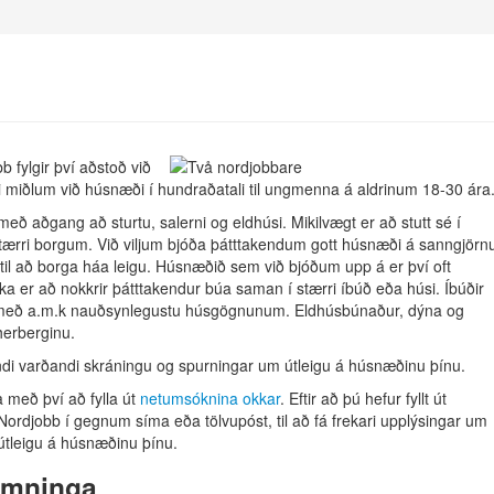
b fylgir því aðstoð við
i miðlum við húsnæði í hundraðatali til ungmenna á aldrinum 18-30 ára
ð aðgang að sturtu, salerni og eldhúsi. Mikilvægt er að stutt sé í
ærri borgum. Við viljum bjóða þátttakendum gott húsnæði á sanngjörn
 til að borga háa leigu. Húsnæðið sem við bjóðum upp á er því oft
a er að nokkrir þátttakendur búa saman í stærri íbúð eða húsi. Íbúðir
r með a.m.k nauðsynlegustu húsgögnunum. Eldhúsbúnaður, dýna og
/herberginu.
di varðandi skráningu og spurningar um útleigu á húsnæðinu þínu.
a með því að fylla út
netumsóknina okkar
. Eftir að þú hefur fyllt út
ordjobb í gegnum síma eða tölvupóst, til að fá frekari upplýsingar um
útleigu á húsnæðinu þínu.
samninga