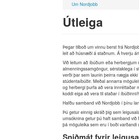
Um Nordjobb
Útleiga
Þegar tilboð um vinnu berst frá Nordjob
leit að húsnæði á staðnum. Á hverju ár
Við leitum að íbúðum eða herbergjum me
almenningssamgöngur, sérstaklega í st
verði þar sem launin þeirra nægja ekki
stúdentaíbúðir. Meðal annarra möguleik
og herbergi þurfa að vera innréttaða
koddi eiga að vera til staðar í íbúðinni
Hafðu samband við Nordjobb í þínu lan
Þú getur einnig skráð þig sem leigusal
umsóknina getur þú haft samband við N
þá möguleika sem eru í boði varðandi 
Sniðmát fyrir leigu