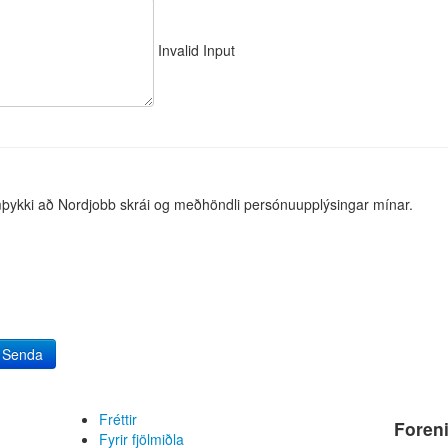
Invalid Input
þykki að Nordjobb skrái og meðhöndli persónuupplýsingar mínar.
Senda
Fréttir
Foren
Fyrir fjölmiðla