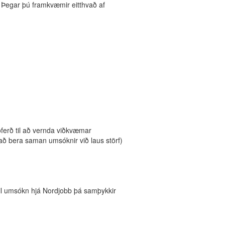
Þegar þú framkvæmir eitthvað af
ðferð til að vernda viðkvæmar
 að bera saman umsóknir við laus störf)
til umsókn hjá Nordjobb þá samþykkir