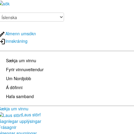
Almenn umsókn
Innskráning
Sækja um vinnu
Fyrir vinnuveitendur
Um Nordjobb
Á döfinni
Hafa samband
Sækja um vinnu
Laus störf
Gagnlegar upplýsingar
Frásagnir
Algengar spurningar