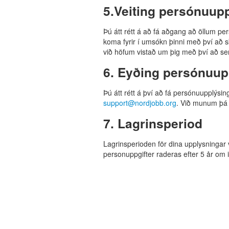
5.Veiting persónuup
Þú átt rétt á að fá aðgang að öllum 
koma fyrir í umsókn þinni með því að sk
við höfum vistað um þig með því að s
6. Eyðing persónuup
Þú átt rétt á því að fá persónuupplýsi
support@nordjobb.org
. Við munum þá 
7. Lagrinsperiod
Lagrinsperioden för dina upplysningar 
personuppgifter raderas efter 5 år om in