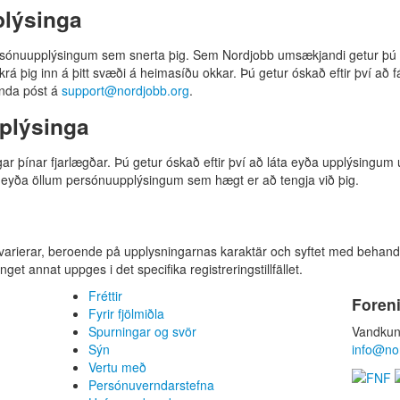
plýsinga
persónuupplýsingum sem snerta þig. Sem Nordjobb umsækjandi getur þ
rá þig inn á þitt svæði á heimasíðu okkar. Þú getur óskað eftir því að 
enda póst á
support@nordjobb.org
.
plýsinga
ngar þínar fjarlægðar. Þú getur óskað eftir því að láta eyða upplýsingu
eyða öllum persónuupplýsingum sem hægt er að tengja við þig.
varierar, beroende på upplysningarnas karaktär och syftet med behandl
get annat uppges i det specifika registreringstillfället.
Fréttir
Foren
Fyrir fjölmiðla
Spurningar og svör
Vandkun
Sýn
info@no
Vertu með
Persónuverndarstefna