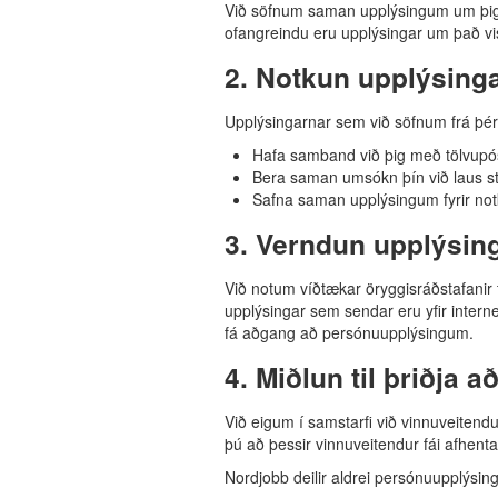
Við söfnum saman upplýsingum um þig 
ofangreindu eru upplýsingar um það vi
2. Notkun upplýsing
Upplýsingarnar sem við söfnum frá þér g
Hafa samband við þig með tölvupós
Bera saman umsókn þín við laus s
Safna saman upplýsingum fyrir not
3. Verndun upplýsin
Við notum víðtækar öryggisráðstafanir
upplýsingar sem sendar eru yfir intern
fá aðgang að persónuupplýsingum.
4. Miðlun til þriðja að
Við eigum í samstarfi við vinnuveitend
þú að þessir vinnuveitendur fái afhen
Nordjobb deilir aldrei persónuupplýs