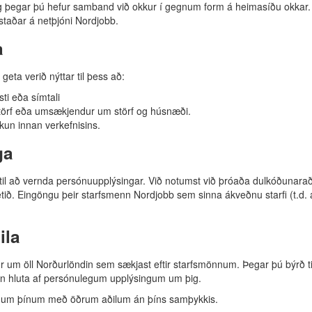
þegar þú hefur samband við okkur í gegnum form á heimasíðu okkar. 
staðar á netþjóni Nordjobb.
a
eta verið nýttar til þess að:
ti eða símtali
törf eða umsækjendur um störf og húsnæði.
kun innan verkefnisins.
ga
 til að vernda persónuupplýsingar. Við notumst við þróaða dulkóðunara
etið. Eingöngu þeir starfsmenn Nordjobb sem sinna ákveðnu starfi (t.d.
ila
ur um öll Norðurlöndin sem sækjast eftir starfsmönnum. Þegar þú býrð 
tan hluta af persónulegum upplýsingum um þig.
ingum þínum með öðrum aðilum án þíns samþykkis.