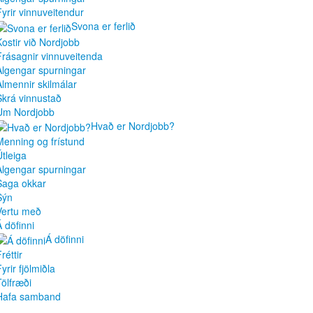
Fyrir vinnuveitendur
Svona er ferlið
Kostir við Nordjobb
Frásagnir vinnuveitenda
Algengar spurningar
Almennir skilmálar
Skrá vinnustað
Um Nordjobb
Hvað er Nordjobb?
Menning og frístund
Útleiga
Algengar spurningar
Saga okkar
Sýn
Vertu með
Á döfinni
Á döfinni
réttir
yrir fjölmiðla
Tölfræði
Hafa samband