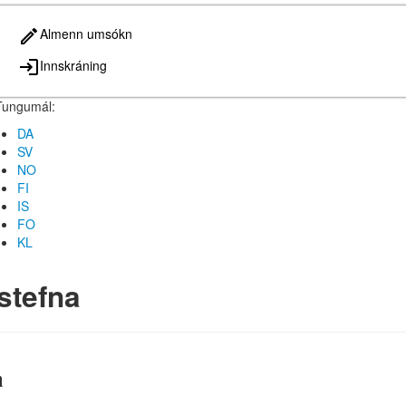
Almenn umsókn
Innskráning
Tungumál:
DA
SV
NO
FI
IS
FO
KL
stefna
a