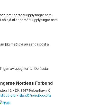
ú séð þær persónuupplýsingar sem
fá að sjá allar persónuupplýsingar sem
m um þig með því að senda póst á
ingen av uppgifterna. De flesta
ingerne Nordens Forbund
sten 12 • DK-1467 København K
rdjobb.org
•
island@nordjobb.org