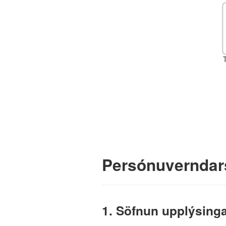
Persónuverndar
1. Söfnun upplýsing