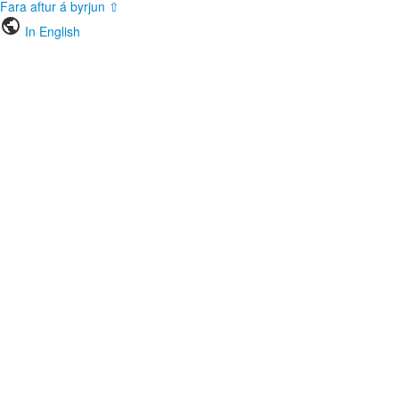
Fara aftur á byrjun ⇧
public
In English