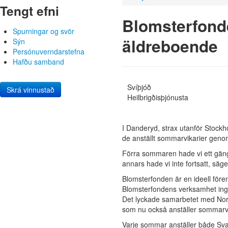
Tengt efni
Blomsterfond
Spurningar og svör
äldreboende
Sýn
Persónuverndarstefna
Hafðu samband
Svíþjóð
Skrá vinnustað
Heilbrigðisþjónusta
I Danderyd, strax utanför Stock
de anställt sommarvikarier geno
Förra sommaren hade vi ett gäng 
annars hade vi inte fortsatt, säg
Blomsterfonden är en ideell fören
Blomsterfondens verksamhet ingå
Det lyckade samarbetet med Nord
som nu också anställer sommarv
Varje sommar anställer både Sva