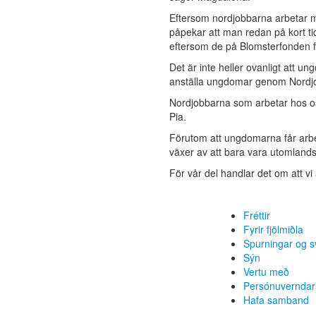
Eftersom nordjobbarna arbetar me
påpekar att man redan på kort t
eftersom de på Blomsterfonden f
Det är inte heller ovanligt att u
anställa ungdomar genom Nordjobb
Nordjobbarna som arbetar hos oss
Pia.
Förutom att ungdomarna får arb
växer av att bara vara utomlands
För vår del handlar det om att v
Fréttir
Fyrir fjölmiðla
Spurningar og s
Sýn
Vertu með
Persónuverndar
Hafa samband