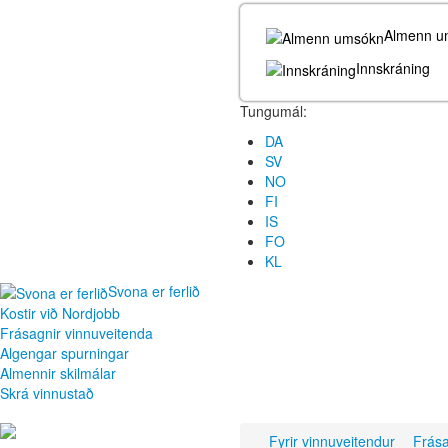
Almenn u
Innskráning
Tungumál:
DA
SV
NO
FI
IS
FO
KL
Svona er ferlið
Kostir við Nordjobb
Frásagnir vinnuveitenda
Algengar spurningar
Almennir skilmálar
Skrá vinnustað
Fyrir vinnuveitendur
Frása