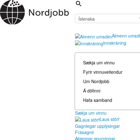
Almenn umsó
Innskráning
Sækja um vinnu
Fyrir vinnuveitendur
Um Nordjobb
Á döfinni
Hafa samband
Sækja um vinnu
Laus störf
Gagnlegar upplýsingar
Frásagnir
Algengar spurningar