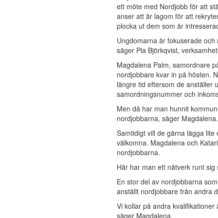
ett möte med Nordjobb för att s
anser att är lagom för att rekryt
plocka ut dem som är intressera
Ungdomarna är fokuserade och mot
säger Pia Björkqvist, verksamhe
Magdalena Palm, samordnare på S
nordjobbare kvar in på hösten. N
längre tid eftersom de anställer
samordningsnummer och inkomsts
Men då har man hunnit kommunice
nordjobbarna, säger Magdalena.
Samtidigt vill de gärna lägga lite
välkomna. Magdalena och Katarina
nordjobbarna.
Här har man ett nätverk runt sig 
En stor del av nordjobbarna so
anställt nordjobbare från andra 
Vi kollar på andra kvalifikatione
säger Magdalena.