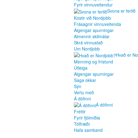
Fyrir vinnuveitendur
Svona er ferlið
Kostir við Nordjobb
Frásagnir vinnuveitenda
Algengar spurningar
Almennir skilmálar
Skrá vinnustað
Um Nordjobb
Hvað er No
Menning og frístund
Útleiga
Algengar spurningar
Saga okkar
Sýn
Vertu með
Á döfinni
Á döfinni
Fréttir
Fyrir fjölmiðla
Tölfræði
Hafa samband