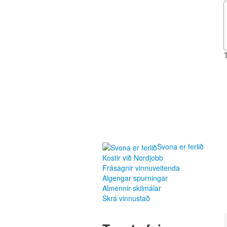
Svona er ferlið
Kostir við Nordjobb
Frásagnir vinnuveitenda
Algengar spurningar
Almennir skilmálar
Skrá vinnustað