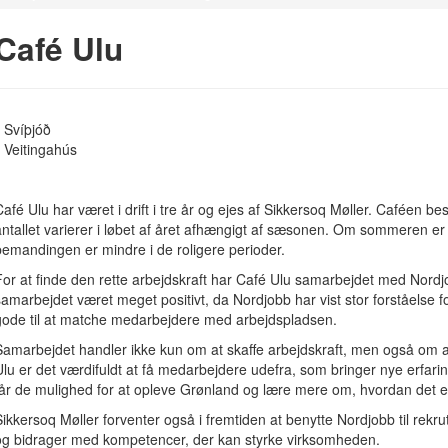
Café Ulu
Svíþjóð
Veitingahús
Café Ulu har været i drift i tre år og ejes af Sikkersoq Møller. Caféen 
antallet varierer i løbet af året afhængigt af sæsonen. Om sommeren er
bemandingen er mindre i de roligere perioder.
For at finde den rette arbejdskraft har Café Ulu samarbejdet med Nordjo
samarbejdet været meget positivt, da Nordjobb har vist stor forståelse 
gode til at matche medarbejdere med arbejdspladsen.
Samarbejdet handler ikke kun om at skaffe arbejdskraft, men også om at
Ulu er det værdifuldt at få medarbejdere udefra, som bringer nye erfari
får de mulighed for at opleve Grønland og lære mere om, hvordan det er
Sikkersoq Møller forventer også i fremtiden at benytte Nordjobb til rekrutt
og bidrager med kompetencer, der kan styrke virksomheden.