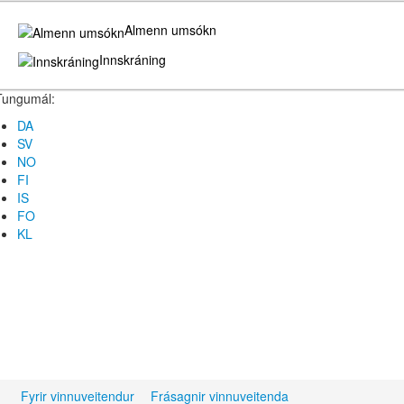
Almenn umsókn
Innskráning
Tungumál:
DA
SV
NO
FI
IS
FO
KL
Fyrir vinnuveitendur
Frásagnir vinnuveitenda