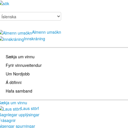
Almenn umsókn
Innskráning
Sækja um vinnu
Fyrir vinnuveitendur
Um Nordjobb
Á döfinni
Hafa samband
Sækja um vinnu
Laus störf
Gagnlegar upplýsingar
Frásagnir
Algengar spurningar