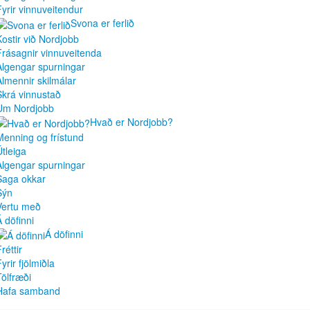
Fyrir vinnuveitendur
Svona er ferlið
Kostir við Nordjobb
Frásagnir vinnuveitenda
Algengar spurningar
Almennir skilmálar
Skrá vinnustað
Um Nordjobb
Hvað er Nordjobb?
Menning og frístund
Útleiga
Algengar spurningar
Saga okkar
Sýn
Vertu með
Á döfinni
Á döfinni
réttir
yrir fjölmiðla
Tölfræði
Hafa samband