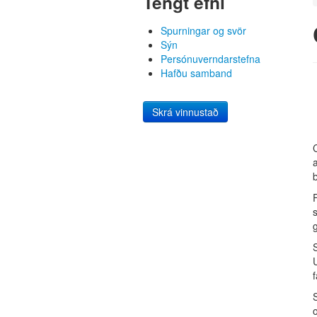
Tengt efni
Spurningar og svör
Sýn
Persónuverndarstefna
Hafðu samband
Skrá vinnustað