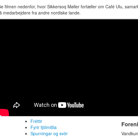
Se filmen nedenfor, hvor Sikkersoq Møller fortæller om Café Ulu, sama
få medarbejdere fra andre nordiske lande.
Fréttir
Foren
Fyrir fjölmiðla
Spurningar og svör
Vandkun