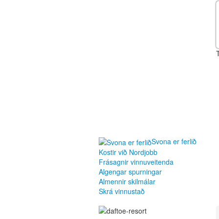
Svona er ferlið
Kostir við Nordjobb
Frásagnir vinnuveitenda
Algengar spurningar
Almennir skilmálar
Skrá vinnustað