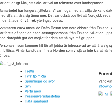
ar det, enligt Mia, ett självklart val att rekrytera över landsgränser.
Samarbetet har fungerat jättebra. Vi var noga med att välja de kandida
med vilja att lära sig ännu mer. Det var också positivt att Nordjobb reda
underlättade för vår rekryteringsprocess.
Sommaren 2024 anställde Daftö Resort fem nordjobbare från Finland i 
var första gången de hade säsongspersonal från Finland, vilket de upp
med Nordjobb gör det möjligt för dem att nå nya målgrupper.
Personalen som kommer hit för att jobba är intresserad av att lära sig 
ambitiösa. Vi når kandidater i hela Norden som vi själva inte klarat nå
ör oss.
Fréttir
Foren
Fyrir fjölmiðla
Spurningar og svör
Vandkun
Sýn
info@no
Vertu með
Persónuverndarstefna
Hafa samband