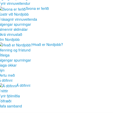
Fyrir vinnuveitendur
Svona er ferlið
Kostir við Nordjobb
Frásagnir vinnuveitenda
Algengar spurningar
Almennir skilmálar
Skrá vinnustað
Um Nordjobb
Hvað er Nordjobb?
Menning og frístund
Útleiga
Algengar spurningar
Saga okkar
Sýn
Vertu með
Á döfinni
Á döfinni
réttir
yrir fjölmiðla
Tölfræði
Hafa samband