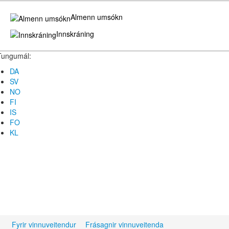
Almenn umsókn
Innskráning
Tungumál:
DA
SV
NO
FI
IS
FO
KL
Fyrir vinnuveitendur
Frásagnir vinnuveitenda