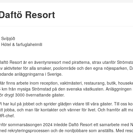
Daftö Resort
Svíþjóð
Hótel & farfuglaheimili
Daftö Resort är en äventyrsresort med pirattema, strax utanför Strömst
av aktiviteter för alla smaker, poolområde och den egna nöjesparken, Da
ledande anläggningarna i Sverige.
Här finns arbete inom reception, vaktmästeri, restaurang, butik, houseke
5 km från mysiga Strömstad på den svenska västkusten. Anläggningen ä
för drygt 3000 övernattande gäster.
Vi har kul på jobbet och sprider glädjen vidare till våra gäster. Till os
att jobba, och man får kontakter och vänner för livet. Och framför allt
HR-chef.
Inför sommarsäsongen 2024 inledde Daftö Resort ett samarbete med N
med rekryteringsprocessen och de nordjobbare som anställts. Med resor