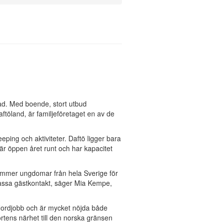
ad. Med boende, stort utbud
ftöland, är familjeföretaget en av de
eping och aktiviteter. Daftö ligger bara
r öppen året runt och har kapacitet
s kommer ungdomar från hela Sverige för
 massa gästkontakt, säger Mia Kempe,
ordjobb och är mycket nöjda både
tens närhet till den norska gränsen