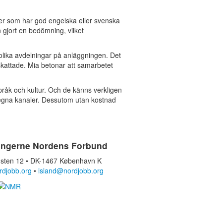
ter som har god engelska eller svenska
n gjort en bedömning, vilket
olika avdelningar på anläggningen. Det
skattade. Mia betonar att samarbetet
språk och kultur. Och de känns verkligen
 i egna kanaler. Dessutom utan kostnad
ingerne Nordens Forbund
sten 12 • DK-1467 København K
rdjobb.org
•
island@nordjobb.org