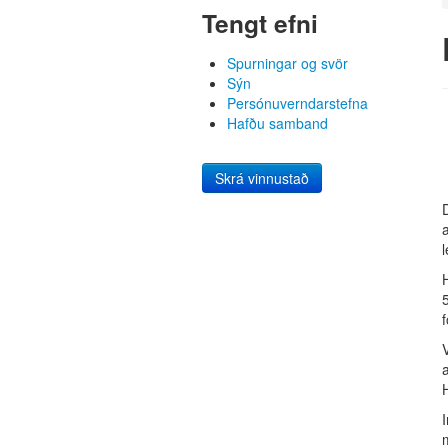
Tengt efni
Spurningar og svör
Sýn
Persónuverndarstefna
Hafðu samband
Skrá vinnustað