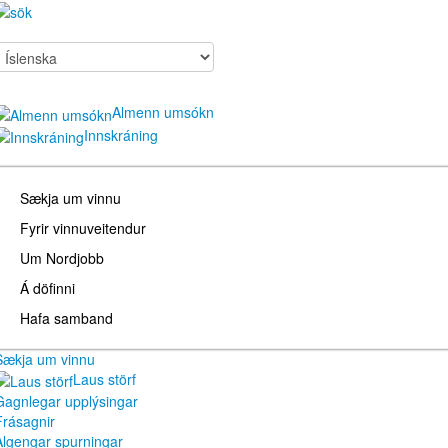
Almenn umsókn
Innskráning
Sækja um vinnu
Fyrir vinnuveitendur
Um Nordjobb
Á döfinni
Hafa samband
Sækja um vinnu
Laus störf
Gagnlegar upplýsingar
Frásagnir
Algengar spurningar