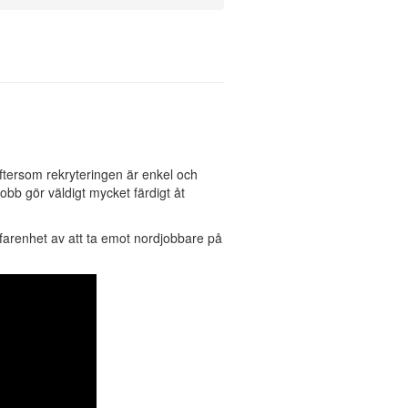
ftersom rekryteringen är enkel och
bb gör väldigt mycket färdigt åt
farenhet av att ta emot nordjobbare på