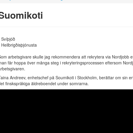
Suomikoti
Svíþjóð
Heilbrigðisþjónusta
Som arbetsgivare skulle jag rekommendera att rekrytera via Nordjobb e
man får hoppa över många steg i rekryteringsprocessen eftersom Nordjo
arbetsgivaren.
Taina Andreev, enhetschef på Soumikoti i Stockholm, berättar om sin er
det finskspråkiga äldreboendet under somrarna.