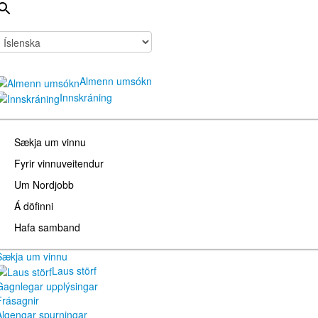
Almenn umsókn
Innskráning
Sækja um vinnu
Fyrir vinnuveitendur
Um Nordjobb
Á döfinni
Hafa samband
Sækja um vinnu
Laus störf
Gagnlegar upplýsingar
Frásagnir
Algengar spurningar