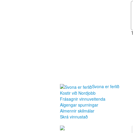
Svona er ferlið
Kostir við Nordjobb
Frásagnir vinnuveitenda
Algengar spurningar
Almennir skilmálar
Skrá vinnustað