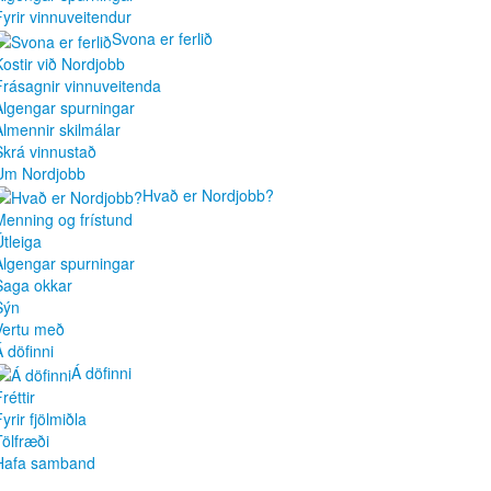
Fyrir vinnuveitendur
Svona er ferlið
Kostir við Nordjobb
Frásagnir vinnuveitenda
Algengar spurningar
Almennir skilmálar
Skrá vinnustað
Um Nordjobb
Hvað er Nordjobb?
Menning og frístund
Útleiga
Algengar spurningar
Saga okkar
Sýn
Vertu með
Á döfinni
Á döfinni
réttir
yrir fjölmiðla
Tölfræði
Hafa samband