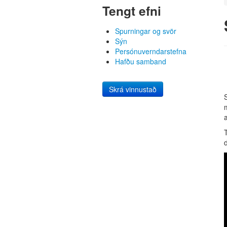
Tengt efni
Spurningar og svör
Sýn
Persónuverndarstefna
Hafðu samband
Skrá vinnustað