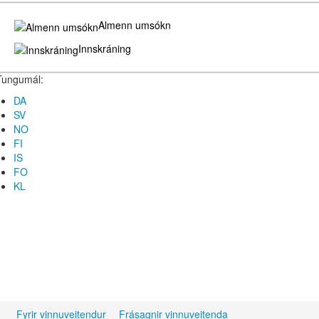
Almenn umsókn
Innskráning
Tungumál:
DA
SV
NO
FI
IS
FO
KL
Fyrir vinnuveitendur
Frásagnir vinnuveitenda