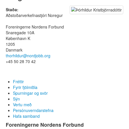
Laus störf
Gagnlegar upplýsingar
Staða:
Frásagnir
Aðstoðarverkefnastjóri Noregur
Algengar spurningar
Foreningerne Nordens Forbund
Fyrir vinnuveitendur
Snaregade 10A
Svona er ferlið
København K
Kostir við Nordjobb
1205
Frásagnir vinnuveitenda
Danmark
Algengar spurningar
thorhildur@nordjobb.org
Almennir skilmálar
+45 50 28 70 42
Skrá vinnustað
Um Nordjobb
Fréttir
Hvað er Nordjobb?
Fyrir fjölmiðla
Menning og frístund
Spurningar og svör
Útleiga
Sýn
Algengar spurningar
Vertu með
Saga okkar
Persónuverndarstefna
Sýn
Hafa samband
Vertu með
Foreningerne Nordens Forbund
Á döfinni