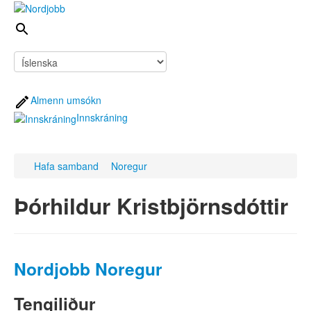
Almenn umsókn
Innskráning
Hafa samband
Noregur
Sækja um vinnu
Fyrir vinnuveitendur
Þórhildur Kristbjörnsdóttir
Um Nordjobb
Á döfinni
Hafa samband
Nordjobb Noregur
Sækja um vinnu
Tengiliður