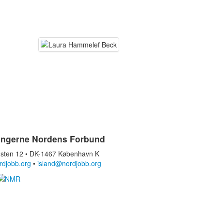
ingerne Nordens Forbund
sten 12 • DK-1467 København K
rdjobb.org
•
island@nordjobb.org