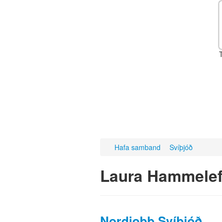
Hafa samband
Svíþjóð
Laura Hammelef
Nordjobb Svíþjóð