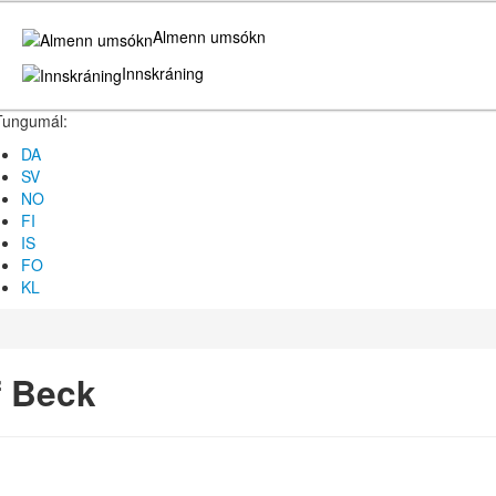
Almenn umsókn
Innskráning
Tungumál:
DA
SV
NO
FI
IS
FO
KL
 Beck