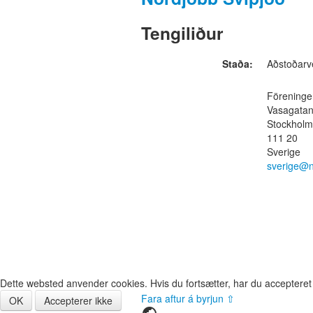
Tengiliður
Staða:
Aðstoðarve
Föreninge
Vasagatan
Stockholm
111 20
Sverige
sverige@n
Dette websted anvender cookies. Hvis du fortsætter, har du accepteret
Fara aftur á byrjun ⇧
OK
Accepterer ikke