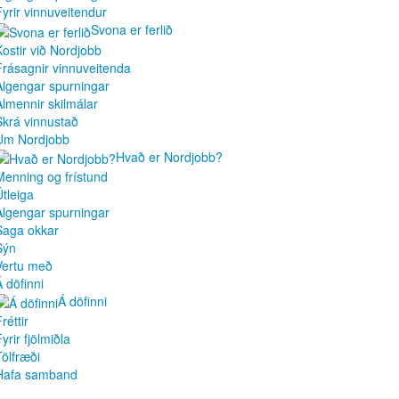
Fyrir vinnuveitendur
Svona er ferlið
Kostir við Nordjobb
Frásagnir vinnuveitenda
Algengar spurningar
Almennir skilmálar
Skrá vinnustað
Um Nordjobb
Hvað er Nordjobb?
Menning og frístund
Útleiga
Algengar spurningar
Saga okkar
Sýn
Vertu með
Á döfinni
Á döfinni
réttir
yrir fjölmiðla
Tölfræði
Hafa samband