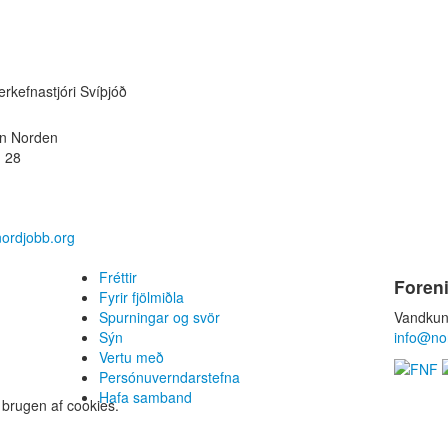
rkefnastjóri Svíþjóð
n Norden
 28
ordjobb.org
Fréttir
Foren
Fyrir fjölmiðla
Spurningar og svör
Vandkun
Sýn
info@no
Vertu með
Persónuverndarstefna
Hafa samband
 brugen af cookies.