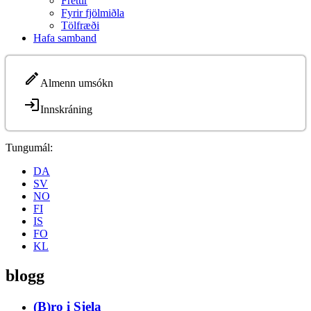
Fréttir
Fyrir fjölmiðla
Tölfræði
Hafa samband
Almenn umsókn
Innskráning
Tungumál:
DA
SV
NO
FI
IS
FO
KL
blogg
(B)ro i Sjela