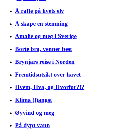
Å rafte på livets elv
Å skape en stemning
Amalie og meg i Sverige
Borte bra, venner best
Brynjars reise i Norden
Fremtidsutsikt over havet
Hvem, Hva, og Hvorfor?!?
Klima (f)angst
Øyvind og meg
På dypt vann