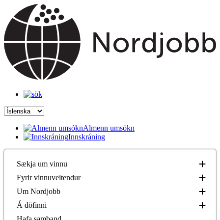
Almenn umsókn
Innskráning
Sækja um vinnu
Fyrir vinnuveitendur
Um Nordjobb
Á döfinni
Hafa samband