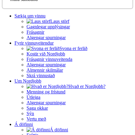
Sækja um vinnu
Laus störf
Gagnlegar upplýsingar
Frásagnir
Algengar spurningar
Fyrir vinnuveitendur
Svona er ferlið
Kostir við Nordjobb
Frásagnir vinnuveitenda
Algengar spurningar
Almennir skilmálar
Skrá vinnustað
Um Nordjobb
Hvað er Nordjobb?
Menning og frístund
Útleiga
Algengar spurningar
Saga okkar
Sýn
Vertu með
Á döfinni
Á döfinni