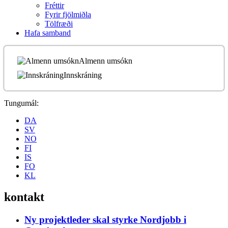
Fréttir
Fyrir fjölmiðla
Tölfræði
Hafa samband
Almenn umsókn
Innskráning
Tungumál:
DA
SV
NO
FI
IS
FO
KL
kontakt
Ny projektleder skal styrke Nordjobb i