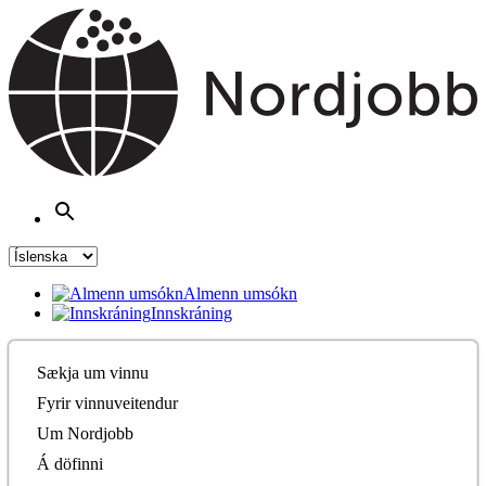
Almenn umsókn
Innskráning
Sækja um vinnu
Fyrir vinnuveitendur
Um Nordjobb
Á döfinni