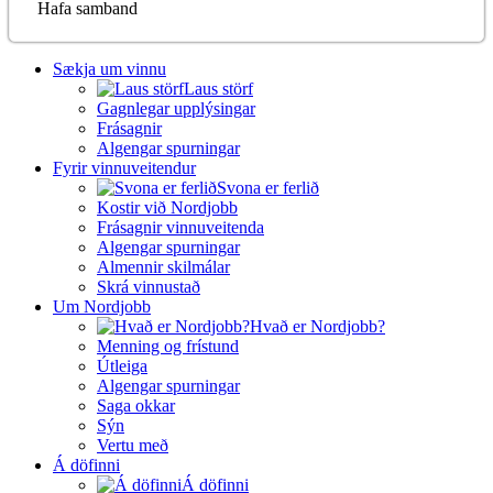
Hafa samband
Sækja um vinnu
Laus störf
Gagnlegar upplýsingar
Frásagnir
Algengar spurningar
Fyrir vinnuveitendur
Svona er ferlið
Kostir við Nordjobb
Frásagnir vinnuveitenda
Algengar spurningar
Almennir skilmálar
Skrá vinnustað
Um Nordjobb
Hvað er Nordjobb?
Menning og frístund
Útleiga
Algengar spurningar
Saga okkar
Sýn
Vertu með
Á döfinni
Á döfinni