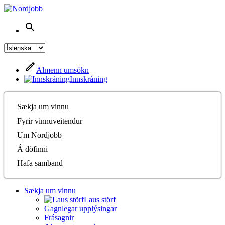
Almenn umsókn
Innskráning
Sækja um vinnu
Fyrir vinnuveitendur
Um Nordjobb
Á döfinni
Hafa samband
Sækja um vinnu
Laus störf
Gagnlegar upplýsingar
Frásagnir