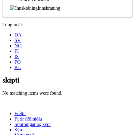
Innskráning
Tungumál:
DA
SV
NO
FI
IS
FO
KL
skipti
No matching items were found.
Fréttir
Fyrir fjölmiðla
Spurningar og svör
Sýn