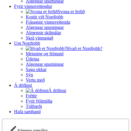
Algengar spurningar
Fyrir vinnuveitendur
Svona er ferlið
Kostir við Nordjobb
Frásagnir vinnuveitenda
Algengar spurningar
Almennir skilmálar
Skrá vinnustað
Um Nordjobb
Hvað er Nordjobb?
Menning og frístund
Útleiga
Algengar spurningar
Saga okkar
Sýn
Vertu með
Á döfinni
Á döfinni
Fréttir
Fyrir fjölmiðla
Tölfræði
Hafa samband
Almenn umsókn