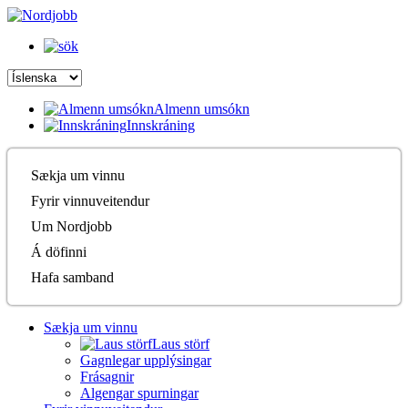
Almenn umsókn
Innskráning
Sækja um vinnu
Fyrir vinnuveitendur
Um Nordjobb
Á döfinni
Hafa samband
Sækja um vinnu
Laus störf
Gagnlegar upplýsingar
Frásagnir
Algengar spurningar