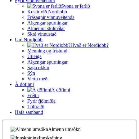
Fyrir vinnuveitendur
Svona er ferlið
Kostir við Nordjobb
Frásagnir vinnuveitenda
Algengar spurningar
Almennir skilmálar
Skrá vinnustað
Um Nordjobb
Hvað er Nordjobb?
Menning og frístund
Útleiga
Algengar spurningar
Saga okkar
Sýn
Vertu með
Á döfinni
Á döfinni
Fréttir
Fyrir fjölmiðla
Tölfræði
Hafa samband
Almenn umsókn
Innskráning