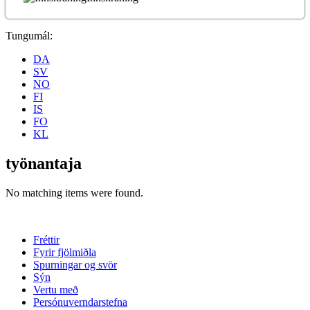
Tungumál:
DA
SV
NO
FI
IS
FO
KL
työnantaja
No matching items were found.
Fréttir
Fyrir fjölmiðla
Spurningar og svör
Sýn
Vertu með
Persónuverndarstefna