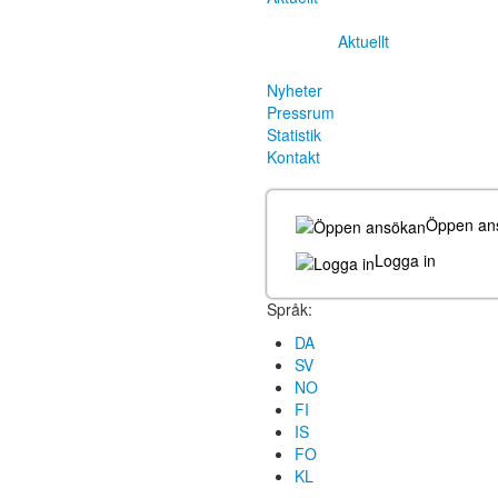
Aktuellt
Nyheter
Pressrum
Statistik
Kontakt
Öppen an
Logga in
Språk:
DA
SV
NO
FI
IS
FO
KL