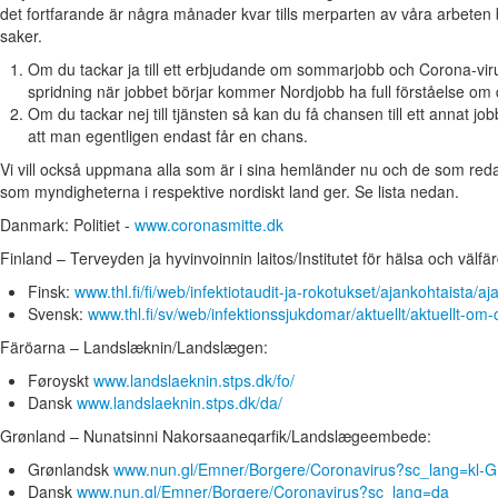
det fortfarande är några månader kvar tills merparten av våra arbeten b
saker.
Om du tackar ja till ett erbjudande om sommarjobb och Corona-vir
spridning när jobbet börjar kommer Nordjobb ha full förståelse om d
Om du tackar nej till tjänsten så kan du få chansen till ett annat job
att man egentligen endast får en chans.
Vi vill också uppmana alla som är i sina hemländer nu och de som redan
som myndigheterna i respektive nordiskt land ger. Se lista nedan.
Danmark: Politiet -
www.coronasmitte.dk
Finland – Terveyden ja hyvinvoinnin laitos/Institutet för hälsa och välfär
Finsk:
www.thl.fi/fi/web/infektiotaudit-ja-rokotukset/ajankohtaista/
Svensk:
www.thl.fi/sv/web/infektionssjukdomar/aktuellt/aktuellt-om
Färöarna – Landslæknin/Landslægen:
Føroyskt
www.landslaeknin.stps.dk/fo/
Dansk
www.landslaeknin.stps.dk/da/
Grønland – Nunatsinni Nakorsaaneqarfik/Landslægeembede:
Grønlandsk
www.nun.gl/Emner/Borgere/Coronavirus?sc_lang=kl-G
Dansk
www.nun.gl/Emner/Borgere/Coronavirus?sc_lang=da