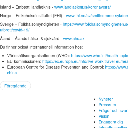
Island – Embætti landlæknis -
www.landlaeknir.is/koronaveira/
Norge – Folkehelseinstituttet (FHI) -
www.fhi.no/sv/smittsomme-sykdo
Sverige – Folkhälsomyndigheten -
https://www.folkhalsomyndigheten.se
utbrott/covid-19/
Åland – Ålands hälso- & sjukvård -
www.ahs.ax
Du finner också internationell information hos:
Världshälsoorganisationen (WHO):
https://www.who.int/health-topi
EU-kommissionen:
https://ec.europa.eu/info/live-work-travel-eu/h
European Centre for Disease Prevention and Control:
https://www.
china
Föregående
Nyheter
Pressrum
Frågor och svar
Vision
Engagera dig
Integritetspolicy