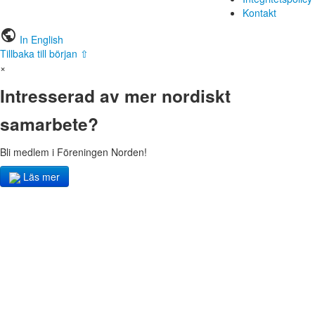
Kontakt
public
In English
Tillbaka till början ⇧
×
Intresserad av mer nordiskt
samarbete?
Bli medlem i Föreningen Norden!
Läs mer