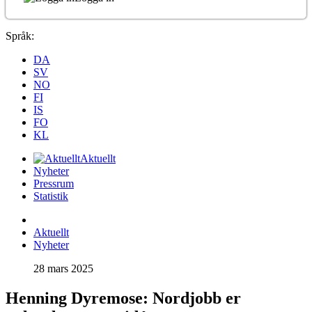
Språk:
DA
SV
NO
FI
IS
FO
KL
Aktuellt
Nyheter
Pressrum
Statistik
Aktuellt
Nyheter
28 mars 2025
Henning Dyremose: Nordjobb er