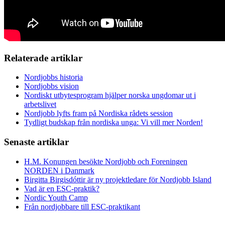
Relaterade artiklar
Nordjobbs historia
Nordjobbs vision
Nordiskt utbytesprogram hjälper norska ungdomar ut i
arbetslivet
Nordjobb lyfts fram på Nordiska rådets session
Tydligt budskap från nordiska unga: Vi vill mer Norden!
Senaste artiklar
H.M. Konungen besökte Nordjobb och Foreningen
NORDEN i Danmark
Birgitta Birgisdóttir är ny projektledare för Nordjobb Island
Vad är en ESC-praktik?
Nordic Youth Camp
Från nordjobbare till ESC-praktikant