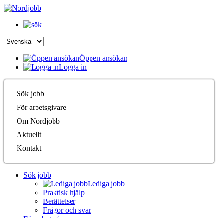
Öppen ansökan
Logga in
Sök jobb
För arbetsgivare
Om Nordjobb
Aktuellt
Kontakt
Sök jobb
Lediga jobb
Praktisk hjälp
Berättelser
Frågor och svar