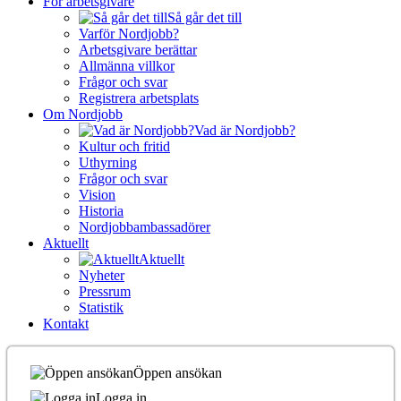
För arbetsgivare
Så går det till
Varför Nordjobb?
Arbetsgivare berättar
Allmänna villkor
Frågor och svar
Registrera arbetsplats
Om Nordjobb
Vad är Nordjobb?
Kultur och fritid
Uthyrning
Frågor och svar
Vision
Historia
Nordjobbambassadörer
Aktuellt
Aktuellt
Nyheter
Pressrum
Statistik
Kontakt
Öppen ansökan
Logga in