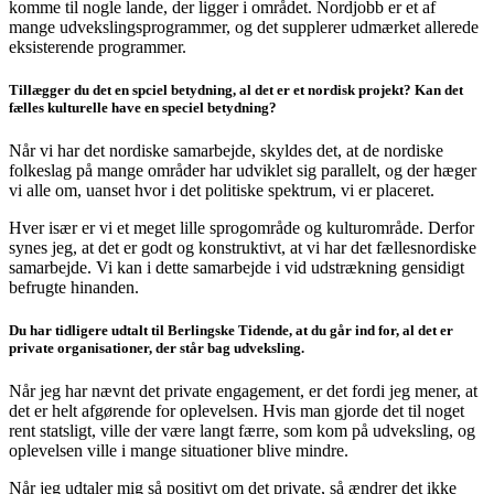
komme til nogle lande, der ligger i området. Nordjobb er et af
mange udvekslingsprogrammer, og det supplerer udmærket allerede
eksisterende programmer.
Tillægger du det en spciel betydning, al det er et nordisk projekt? Kan det
fælles kulturelle have en speciel betydning?
Når vi har det nordiske samarbejde, skyldes det, at de nordiske
folkeslag på mange områder har udviklet sig parallelt, og der hæger
vi alle om, uanset hvor i det politiske spektrum, vi er placeret.
Hver især er vi et meget lille sprogområde og kulturområde. Derfor
synes jeg, at det er godt og konstruktivt, at vi har det fællesnordiske
samarbejde. Vi kan i dette samarbejde i vid udstrækning gensidigt
befrugte hinanden.
Du har tidligere udtalt til Berlingske Tidende, at du går ind for, al det er
private organisationer, der står bag udveksling.
Når jeg har nævnt det private engagement, er det fordi jeg mener, at
det er helt afgørende for oplevelsen. Hvis man gjorde det til noget
rent statsligt, ville der være langt færre, som kom på udveksling, og
oplevelsen ville i mange situationer blive mindre.
Når jeg udtaler mig så positivt om det private, så ændrer det ikke