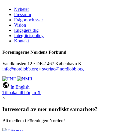
Nyheter
Pressrum
Frågor och svar
Vision
Engagera dig
Integritetspolicy
Kontakt
Foreningerne Nordens Forbund
Vandkunsten 12 • DK-1467 København K
info@nordjobb.org
•
sverige@nordjobb.org
public
In English
Tillbaka till början ⇧
×
Intresserad av mer nordiskt samarbete?
Bli medlem i Föreningen Norden!