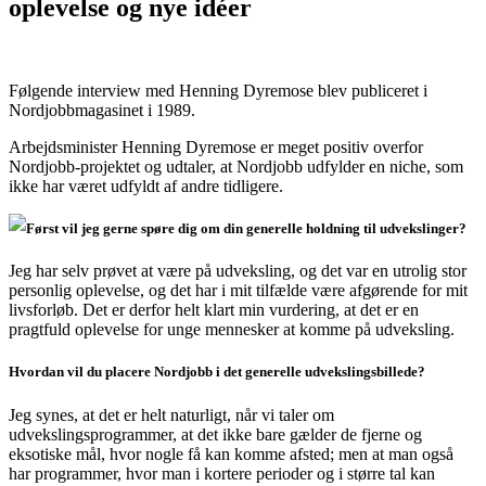
oplevelse og nye idéer
Følgende interview med Henning Dyremose blev publiceret i
Nordjobbmagasinet i 1989.
Arbejdsminister Henning Dyremose er meget positiv overfor
Nordjobb-projektet og udtaler, at Nordjobb udfylder en niche, som
ikke har været udfyldt af andre tidligere.
Først vil jeg gerne spøre dig om din generelle holdning til udvekslinger?
Jeg har selv prøvet at være på udveksling, og det var en utrolig stor
personlig oplevelse, og det har i mit tilfælde være afgørende for mit
livsforløb. Det er derfor helt klart min vurdering, at det er en
pragtfuld oplevelse for unge mennesker at komme på udveksling.
Hvordan vil du placere Nordjobb i det generelle udvekslingsbillede?
Jeg synes, at det er helt naturligt, når vi taler om
udvekslingsprogrammer, at det ikke bare gælder de fjerne og
eksotiske mål, hvor nogle få kan komme afsted; men at man også
har programmer, hvor man i kortere perioder og i større tal kan