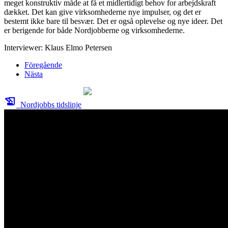
meget konstruktiv måde at få et midlertidigt behov for arbejdskraft
dækket. Det kan give virksomhederne nye impulser, og det er
bestemt ikke bare til besvær. Det er også oplevelse og nye ideer. Det
er berigende for både Nordjobberne og virksomhederne.
Interviewer: Klaus Elmo Petersen
Föregående
Nästa
history_edu
Nordjobbs tidslinje