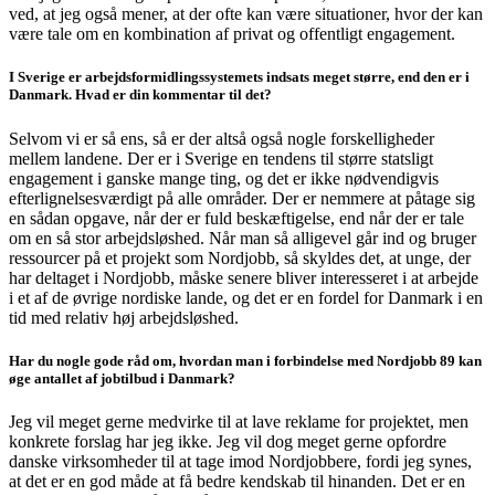
ved, at jeg også mener, at der ofte kan være situationer, hvor der kan
være tale om en kombination af privat og offentligt engagement.
I Sverige er arbejdsformidlingssystemets indsats meget større, end den er i
Danmark. Hvad er din kommentar til det?
Selvom vi er så ens, så er der altså også nogle forskelligheder
mellem landene. Der er i Sverige en tendens til større statsligt
engagement i ganske mange ting, og det er ikke nødvendigvis
efterlignelsesværdigt på alle områder. Der er nemmere at påtage sig
en sådan opgave, når der er fuld beskæftigelse, end når der er tale
om en så stor arbejdsløshed. Når man så alligevel går ind og bruger
ressourcer på et projekt som Nordjobb, så skyldes det, at unge, der
har deltaget i Nordjobb, måske senere bliver interesseret i at arbejde
i et af de øvrige nordiske lande, og det er en fordel for Danmark i en
tid med relativ høj arbejdsløshed.
Har du nogle gode råd om, hvordan man i forbindelse med Nordjobb 89 kan
øge antallet af jobtilbud i Danmark?
Jeg vil meget gerne medvirke til at lave reklame for projektet, men
konkrete forslag har jeg ikke. Jeg vil dog meget gerne opfordre
danske virksomheder til at tage imod Nordjobbere, fordi jeg synes,
at det er en god måde at få bedre kendskab til hinanden. Det er en