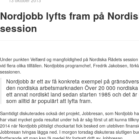
13 oktober 2013
Nordjobb lyfts fram på Nordis
session
Under punkten Velfærd og mangfoldighed på Nordiska Rådets session
vid flera olika tillfällen. Nordjobbs programchef, Fredrik Jakobsen, förk
sessionen.
Nordjobb är ett av få konkreta exempel på gränsöver
den nordiska arbetsmarknaden Över 20 000 nordiska
ett annat nordiskt land sedan starten 1985 och det är
som alltid är populärt att lyfta fram.
Samtidigt diskuterades också det projekt, Jobbresan, som Nordjobb har
har visat mycket goda resultat under två år såg först ut att kunna tillk
2014 när Nordjobb plötsligt chockartat fick besked om utebliven finans
Jobbresan tvingas lägga ned. I morgon torsdag diskuteras slutligen 
fortfarande att man kan få medel för fortsatt drift av Jobbresan.