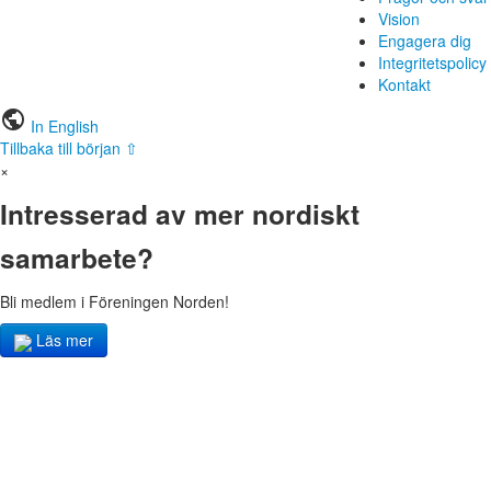
Vision
Engagera dig
Integritetspolicy
Kontakt
public
In English
Tillbaka till början ⇧
×
Intresserad av mer nordiskt
samarbete?
Bli medlem i Föreningen Norden!
Läs mer