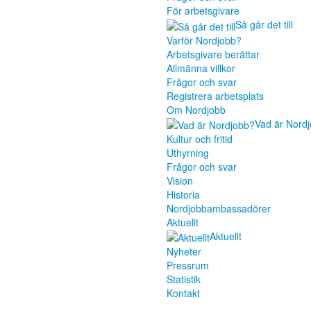
För arbetsgivare
Så går det till
Varför Nordjobb?
Arbetsgivare berättar
Allmänna villkor
Frågor och svar
Registrera arbetsplats
Om Nordjobb
Vad är Nord
Kultur och fritid
Uthyrning
Frågor och svar
Vision
Historia
Nordjobbambassadörer
Aktuellt
Aktuellt
Nyheter
Pressrum
Statistik
Kontakt