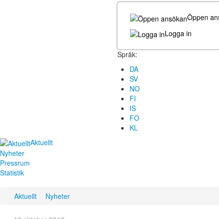
Öppen an
Logga in
Språk:
DA
SV
NO
FI
IS
FO
KL
Aktuellt
Nyheter
Pressrum
Statistik
Aktuellt
Nyheter