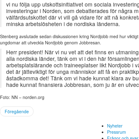
vi nu följa upp utskottsinitiativet om sociala investeri
investeringar i Norden, som debatterades för några minu
välfärdsutskottet där vi vill gå vidare för att nå konkret
minska arbetslösheten i de nordiska länderna.
Stenberg avslutade sedan diskussionen kring Nordjobb med hur viktigt d
ungdomar att utveckla Nordjobb genom Jobbresan.
Herr president! När vi nu vet att det finns en utmanin
alla nordiska länder, tänk om vi i den här församlingen
arbetsplatslärande och traineeplatser likt Nordjobb i vå
det är jätteviktigt för unga människor att få en praktikp
åstadkomma det! Tänk om vi hade kunnat klara av bud
hade kunnat finansiera Jobbresan, som ju är en utvec
Foto: NN – norden.org
Föregående
Nyheter
Pressrum
Frågor och svar