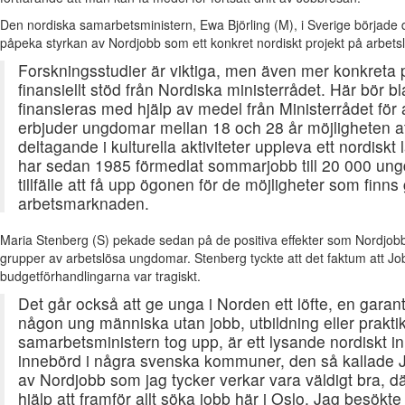
Den nordiska samarbetsministern, Ewa Björling (M), i Sverige började 
påpeka styrkan av Nordjobb som ett konkret nordiskt projekt på arbets
Forskningsstudier är viktiga, men även mer konkreta pr
finansiellt stöd från Nordiska ministerrådet. Här bör 
finansieras med hjälp av medel från Ministerrådet för
erbjuder ungdomar mellan 18 och 28 år möjligheten 
deltagande i kulturella aktiviteter uppleva ett nordis
har sedan 1985 förmedlat sommarjobb till 20 000 un
tillfälle att få upp ögonen för de möjligheter som finn
arbetsmarknaden.
Maria Stenberg (S) pekade sedan på de positiva effekter som Nordjobb
grupper av arbetslösa ungdomar. Stenberg tyckte att det faktum att Jo
budgetförhandlingarna var tragiskt.
Det går också att ge unga i Norden ett löfte, en garant
någon ung människa utan jobb, utbildning eller prakti
samarbetsministern tog upp, är ett lysande nordiskt ini
innebörd i några svenska kommuner, den så kallade J
av Nordjobb som jag tycker verkar vara väldigt bra, d
hjälp att framför allt söka jobb här i Oslo. Jag besökt