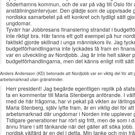
Söderhamns kommun, och de var på väg till Oslo för a
anställningsintervjuer. Den glädje som de uppvisade gå
nordiska samarbetet på ett konkret och tydligt sätt gjor
ungdomar.
Tyvärr har Jobbresans finansiering strandat i budgetf
inte riktigt bra. Här fanns ett gott exempel på hur nor
faktiskt gjorde skillnad i unga människors liv. Jag tycker
budgetförhandlingarna inte lyckades få fram en finan
var en utveckling av Nordjobb. Jag är inte helt säker p
budgetförhandlingarna, men det känns enligt mitt sätt a
Anders Andersson (KD) betonade att Nordjobb var en viktig del för at
arbetsmarknad utan gränshinder.
Herr president! Jag begärde egentligen replik på sta
ta en kommentar till Maria Stenbergs anförande. I väl
med de här frågorna, har vi pekat på vikten av lärling
Maria Stenberg, själv lyfte fram, är en viktig del för a
arbetsmarknad där ungdomar i Norden inte upplever 
Tidigare generationer har rört sig fritt, men de som i d
ännu friare i sitt tänkande när det gäller att söka jobb.
nordisk välfärd är en del i detta. Min tanke och min fr