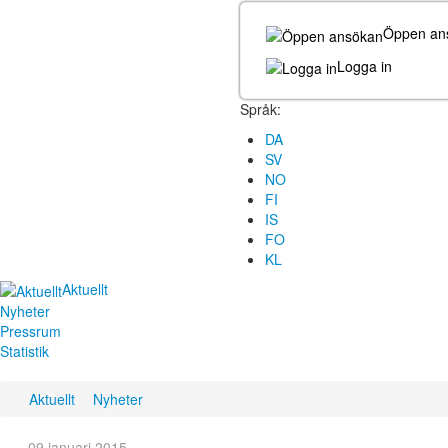
Öppen an
Logga in
Språk:
DA
SV
NO
FI
IS
FO
KL
Aktuellt
Nyheter
Pressrum
Statistik
Aktuellt
Nyheter
09 januari 2015