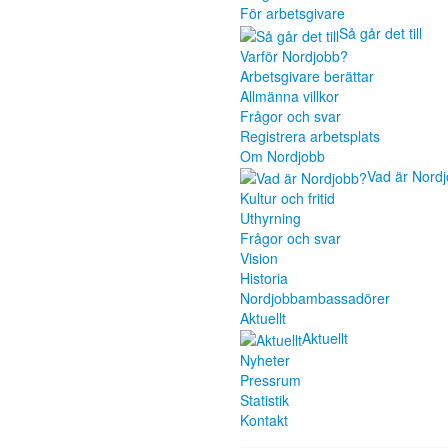
För arbetsgivare
Så går det till
Varför Nordjobb?
Arbetsgivare berättar
Allmänna villkor
Frågor och svar
Registrera arbetsplats
Om Nordjobb
Vad är Nord
Kultur och fritid
Uthyrning
Frågor och svar
Vision
Historia
Nordjobbambassadörer
Aktuellt
Aktuellt
Nyheter
Pressrum
Statistik
Kontakt