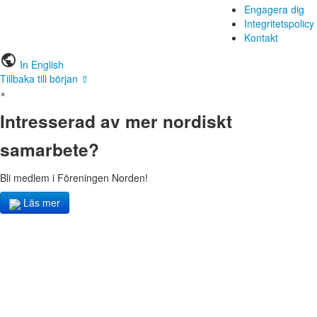
Engagera dig
Integritetspolicy
Kontakt
public
In English
Tillbaka till början ⇧
×
Intresserad av mer nordiskt
samarbete?
Bli medlem i Föreningen Norden!
Läs mer