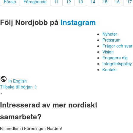
Första
Föregående
11
12
13
14
15
16
17
Följ Nordjobb på
Instagram
Nyheter
Pressrum
Frågor och svar
Vision
Engagera dig
Integritetspolicy
Kontakt
public
In English
Tillbaka till början ⇧
×
Intresserad av mer nordiskt
samarbete?
Bli medlem i Föreningen Norden!