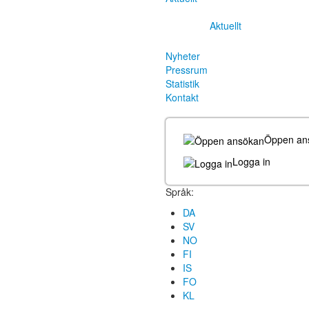
Aktuellt
Nyheter
Pressrum
Statistik
Kontakt
Öppen an
Logga in
Språk:
DA
SV
NO
FI
IS
FO
KL