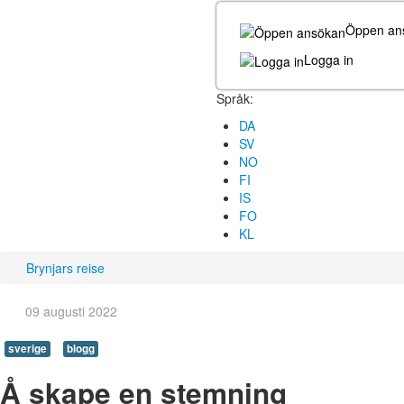
Öppen an
Logga in
Språk:
DA
SV
NO
FI
IS
FO
KL
Brynjars reise
09 augusti 2022
sverige
blogg
Å skape en stemning