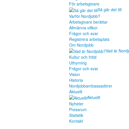
För arbetsgivare
Så går det till
Varför Nordjobb?
Arbetsgivare berättar
Allmänna villkor
Frågor och svar
Registrera arbetsplats
Om Nordjobb
Vad är Nord
Kultur och fritid
Uthyrning
Frågor och svar
Vision
Historia
Nordjobbambassadörer
Aktuellt
Aktuellt
Nyheter
Pressrum
Statistik
Kontakt