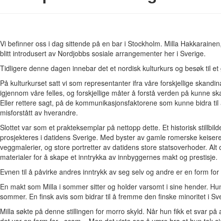
Vi befinner oss i dag sittende på en bar i Stockholm. Milla Hakkarainen,
blitt introdusert av Nordjobbs sosiale arrangementer her i Sverige.
Tidligere denne dagen innebar det et nordisk kulturkurs og besøk til et
På kulturkurset satt vi som representanter ifra våre forskjellige skandi
igjennom våre felles, og forskjellige måter å forstå verden på kunne 
Eller rettere sagt, på de kommunikasjonsfaktorene som kunne bidra til at
misforstått av hverandre.
Slottet var som et prakteksemplar på nettopp dette. Et historisk stillbi
prosjekteres i datidens Sverige. Med byster av gamle romerske keisere,
veggmalerier, og store portretter av datidens store statsoverhoder. Alt
materialer for å skape et inntrykka av innbyggernes makt og prestisje.
Evnen til å påvirke andres inntrykk av seg selv og andre er en form for
En makt som Milla i sommer sitter og holder varsomt i sine hender. Hun e
sommer. En finsk avis som bidrar til å fremme den finske minoritet i Sv
Milla søkte på denne stillingen for morro skyld. Når hun fikk et svar på
det var en form for «scam». Men det viste seg å være bra at hun tok s