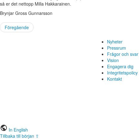
så er det nettopp Milla Hakkarainen.
Brynjar Gross Gunnarsson
Föregående
Nyheter
Pressrum
Frågor och svar
Vision
Engagera dig
Integritetspolicy
Kontakt
public
In English
Tillbaka till början ⇧