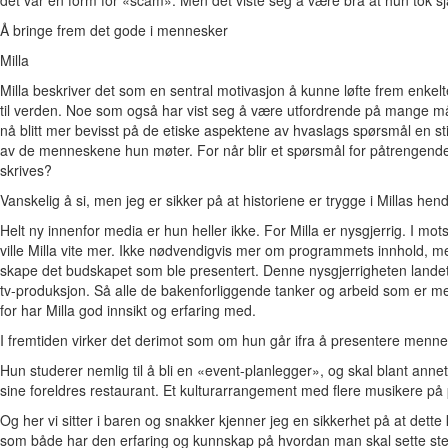
Å bringe frem det gode i mennesker
Milla
Milla beskriver det som en sentral motivasjon å kunne løfte frem enkel
til verden. Noe som også har vist seg å være utfordrende på mange m
nå blitt mer bevisst på de etiske aspektene av hvaslags spørsmål en st
av de menneskene hun møter. For når blir et spørsmål for påtrengend
skrives?
Vanskelig å si, men jeg er sikker på at historiene er trygge i Millas hend
Helt ny innenfor media er hun heller ikke. For Milla er nysgjerrig. I motse
ville Milla vite mer. Ikke nødvendigvis mer om programmets innhold, men 
skape det budskapet som ble presentert. Denne nysgjerrigheten landet
tv-produksjon. Så alle de bakenforliggende tanker og arbeid som er med
for har Milla god innsikt og erfaring med.
I fremtiden virker det derimot som om hun går ifra å presentere mennesk
Hun studerer nemlig til å bli en «event-planlegger», og skal blant ann
sine foreldres restaurant. Et kulturarrangement med flere musikere p
Og her vi sitter i baren og snakker kjenner jeg en sikkerhet på at dett
som både har den erfaring og kunnskap på hvordan man skal sette stemn