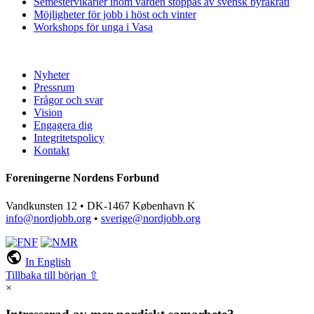
Semestervikarier inom vården stoppas av svensk byråkrati
Möjligheter för jobb i höst och vinter
Workshops för unga i Vasa
Nyheter
Pressrum
Frågor och svar
Vision
Engagera dig
Integritetspolicy
Kontakt
Foreningerne Nordens Forbund
Vandkunsten 12 • DK-1467 København K
info@nordjobb.org
•
sverige@nordjobb.org
public
In English
Tillbaka till början ⇧
×