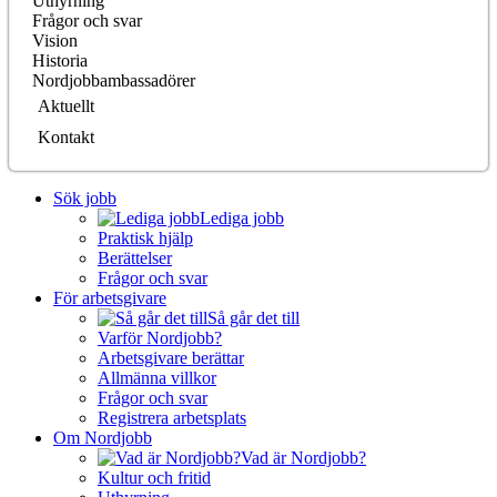
Uthyrning
Frågor och svar
Vision
Historia
Nordjobbambassadörer
Aktuellt
Kontakt
Sök jobb
Lediga jobb
Praktisk hjälp
Berättelser
Frågor och svar
För arbetsgivare
Så går det till
Varför Nordjobb?
Arbetsgivare berättar
Allmänna villkor
Frågor och svar
Registrera arbetsplats
Om Nordjobb
Vad är Nordjobb?
Kultur och fritid