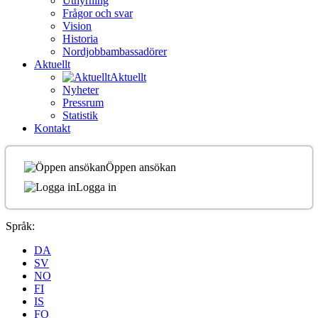
Uthyrning
Frågor och svar
Vision
Historia
Nordjobbambassadörer
Aktuellt
Aktuellt
Nyheter
Pressrum
Statistik
Kontakt
Öppen ansökan
Logga in
Språk:
DA
SV
NO
FI
IS
FO