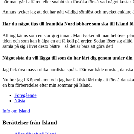
när man går i affären eller snabbt ska försöka förstå vad något kostar. 
Annars tycker jag att det har gått väldigt sömlöst och mycket enklare 
Har du något tips till framtida Nordjobbare som ska till Island fö
Allting känns som en stor grej innan. Man tycker att man behöver pla
tiden och som kan hjälpa en att få koll på grejer. Sedan löser sig allt
samla på sig i livet desto bättre – så det är bara att göra det!
Något sista du vill lägga till som du har lärt dig genom under d
Jag fick öva massa olika nordiska språk. Där var både norska, danska 
Nu bor jag i Köpenhamn och jag har faktiskt lärt mig att förstå danska
en bra förberedelse efter min sommar på Island.
Föregående
Nästa
Info om Island
Berättelser från Island