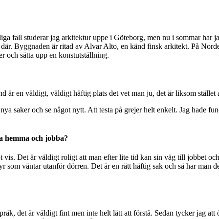
iga fall studerar jag arkitektur uppe i Göteborg, men nu i sommar har j
 där. Byggnaden är ritad av Alvar Alto, en känd finsk arkitekt. På Nordens
ner och sätta upp en konstutställning.
 är en väldigt, väldigt häftig plats det vet man ju, det är liksom stället a
nya saker och se något nytt. Att testa på grejer helt enkelt. Jag hade fund
anna hemma och jobba?
s. Det är väldigt roligt att man efter lite tid kan sin väg till jobbet oc
r som väntar utanför dörren. Det är en rätt häftig sak och så har man d
 språk, det är väldigt fint men inte helt lätt att förstå. Sedan tycker ja