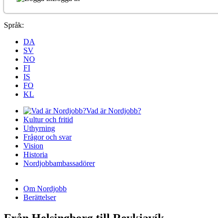
Språk:
DA
SV
NO
FI
IS
FO
KL
Vad är Nordjobb?
Kultur och fritid
Uthyrning
Frågor och svar
Vision
Historia
Nordjobbambassadörer
Om Nordjobb
Berättelser
Från Helsingborg till Reykjavík