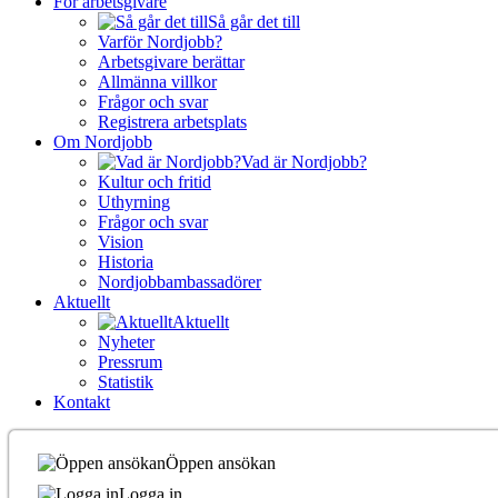
För arbetsgivare
Så går det till
Varför Nordjobb?
Arbetsgivare berättar
Allmänna villkor
Frågor och svar
Registrera arbetsplats
Om Nordjobb
Vad är Nordjobb?
Kultur och fritid
Uthyrning
Frågor och svar
Vision
Historia
Nordjobbambassadörer
Aktuellt
Aktuellt
Nyheter
Pressrum
Statistik
Kontakt
Öppen ansökan
Logga in