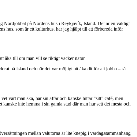
ag Nordjobbat på Nordens hus i Reykjavík, Island. Det är en väldigt
 hus, som är ett kulturhus, har jag hjälpt till att förbereda inför
tt åka till om man vill se riktigt vacker natur.
erat på Island och när det var möjligt att åka dit för att jobba – så
h vet vart man ska, har sin affär och kanske hittar ”sitt” café, men
et kanske inte hemma i sin gamla stad där man har sett det mesta och
g att översättningen mellan valutorna är lite knepig i vardagssammanhang