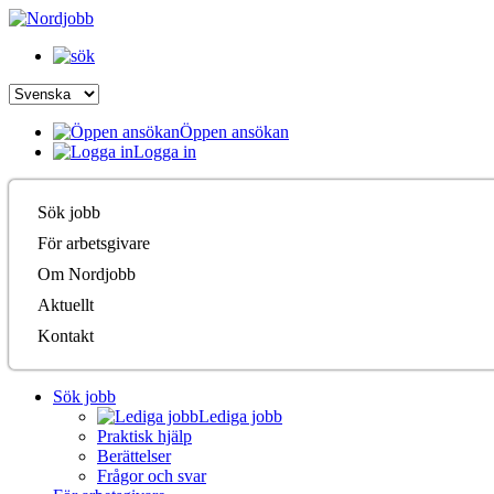
Öppen ansökan
Logga in
Sök jobb
För arbetsgivare
Om Nordjobb
Aktuellt
Kontakt
Sök jobb
Lediga jobb
Praktisk hjälp
Berättelser
Frågor och svar