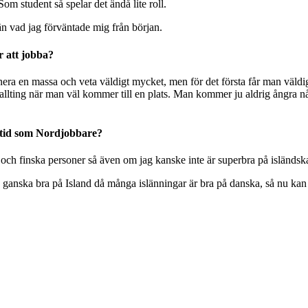
Som student så spelar det ändå lite roll.
än vad jag förväntade mig från början.
r att jobba?
nera en massa och veta väldigt mycket, men för det första får man väld
id allting när man väl kommer till en plats. Man kommer ju aldrig ångra n
in tid som Nordjobbare?
och finska personer så även om jag kanske inte är superbra på isländsk
 ganska bra på Island då många islänningar är bra på danska, så nu kan j