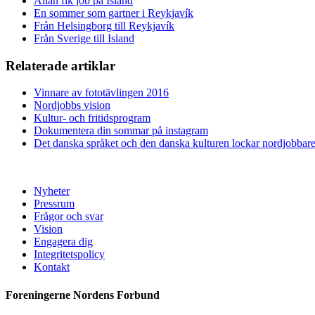
Allan fik job på Island
En sommer som gartner i Reykjavík
Från Helsingborg till Reykjavík
Från Sverige till Island
Relaterade artiklar
Vinnare av fototävlingen 2016
Nordjobbs vision
Kultur- och fritidsprogram
Dokumentera din sommar på instagram
Det danska språket och den danska kulturen lockar nordjobbare
Nyheter
Pressrum
Frågor och svar
Vision
Engagera dig
Integritetspolicy
Kontakt
Foreningerne Nordens Forbund