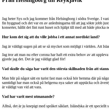
Jag heter Sys och jag kommer från Helsingborg i södra Sverige. I vanl
fin byggnad och det var en av anledningarna till att jag sökte jobb just
konserter, hållit det fint runt huset och hjälpt till med att både plocka 
Hur kom det sig att du ville jobba i ett annat nordiskt land?
Jag är väldigt sugen på att se så mycket som möjligt i världen. Att Island
Jag tror att man nu efter corona har haft ett extra behov av att uppleva 
gjorde jag det. Det är jag väldigt glad för!
Vad skulle du säga har varit den största skillnaden från att st
Man blir på något sätt en turist fast man också hör hemma där på något vi
samtidigt har man också på helgerna nya saker att upptäcka och äventy
är väldigt van vid att vara.
Vad har varit mest utmanande?
Alltså, det är ju knepigt med språket såklart. Isländska är ett speciellt