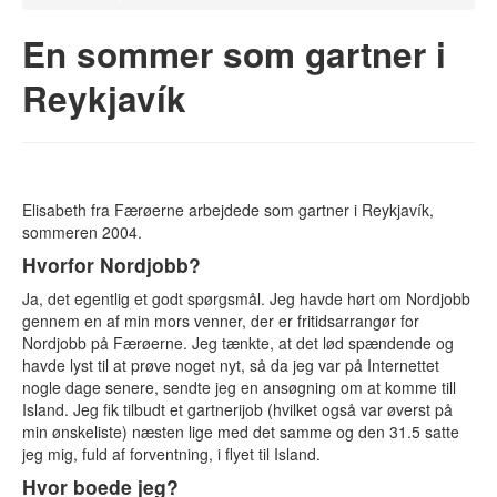
Lediga jobb
En sommer som gartner i
Praktisk hjälp
Reykjavík
Berättelser
Frågor och svar
För arbetsgivare
Så går det till
Elisabeth fra Færøerne arbejdede som gartner i Reykjavík,
sommeren 2004.
Varför Nordjobb?
Hvorfor Nordjobb?
Arbetsgivare berättar
Allmänna villkor
Ja, det egentlig et godt spørgsmål. Jeg havde hørt om Nordjobb
Frågor och svar
gennem en af min mors venner, der er fritidsarrangør for
Registrera arbetsplats
Nordjobb på Færøerne. Jeg tænkte, at det lød spændende og
havde lyst til at prøve noget nyt, så da jeg var på Internettet
Om Nordjobb
nogle dage senere, sendte jeg en ansøgning om at komme till
Island. Jeg fik tilbudt et gartnerijob (hvilket også var øverst på
Vad är Nordjobb?
min ønskeliste) næsten lige med det samme og den 31.5 satte
jeg mig, fuld af forventning, i flyet til Island.
Kultur och fritid
Hvor boede jeg?