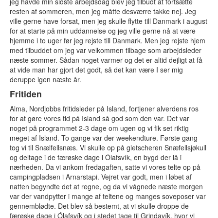
jeg havde min sidste arbejdsdag blev jeg tilbudt at fortsætte
SV
resten af sommeren, men jeg måtte desværre takke nej. Jeg
NO
ville gerne have forsat, men jeg skulle flytte till Danmark i august
FI
for at starte på min uddannelse og jeg ville gerne nå at være
IS
hjemme i to uger før jeg rejste till Danmark. Men jeg rejste hjem
FO
med tilbuddet om jeg var velkommen tilbage som arbejdsleder
KL
næste sommer. Sådan noget varmer og det er altid dejligt at få
at vide man har gjort det godt, så det kan være I ser mig
deruppe igen næste år.
Fritiden
Alma, Nordjobbs fritidsleder på Island, fortjener alverdens ros
for at gøre vores tid på Island så god som den var. Det var
noget på programmet 2-3 dage om ugen og vi fik set riktig
meget af Island. To gange var der weekendture. Første gang
tog vi til Snælfellsnæs. Vi skulle op på gletscheren Snæfellsjøkull
og deltage i de færøske dage i Ólafsvík, en bygd der lå i
nærheden. Da vi ankom fredagaften, satte vi vores telte op på
campingpladsen i Arnarstapi. Vejret var godt, men i løbet af
natten begyndte det at regne, og da vi vågnede næste morgen
var der vandpytter i mange af teltene og manges soveposer var
gennemblødte. Det blev så bestemt, at vi skulle droppe de
færøske dage i Ólafsvík og i stedet tage til Grindavík, hvor vi