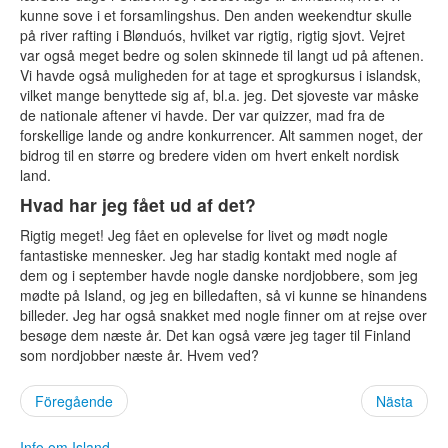
kunne sove i et forsamlingshus. Den anden weekendtur skulle
på river rafting i Blønduós, hvilket var rigtig, rigtig sjovt. Vejret
var også meget bedre og solen skinnede til langt ud på aftenen.
Vi havde også muligheden for at tage et sprogkursus i islandsk,
vilket mange benyttede sig af, bl.a. jeg. Det sjoveste var måske
de nationale aftener vi havde. Der var quizzer, mad fra de
forskellige lande og andre konkurrencer. Alt sammen noget, der
bidrog til en større og bredere viden om hvert enkelt nordisk
land.
Hvad har jeg fået ud af det?
Rigtig meget! Jeg fået en oplevelse for livet og mødt nogle
fantastiske mennesker. Jeg har stadig kontakt med nogle af
dem og i september havde nogle danske nordjobbere, som jeg
mødte på Island, og jeg en billedaften, så vi kunne se hinandens
billeder. Jeg har også snakket med nogle finner om at rejse over
besøge dem næste år. Det kan også være jeg tager til Finland
som nordjobber næste år. Hvem ved?
Föregående
Nästa
Info om Island