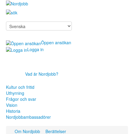
Öppen ansökan
Logga in
Vad är Nordjobb?
Sök jobb
För arbetsgivare
Kultur och fritid
Om Nordjobb
Uthyrning
Frågor och svar
Aktuellt
Vision
Kontakt
Historia
Nordjobbambassadörer
Sök jobb
Om Nordjobb
Berättelser