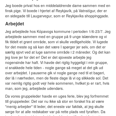
Uthyrning
Jeg boede privat hos en middelaldrende dame sammen med en
Frågor och svar
finsk pige. Vi boede i hjertet af Reykjavík, på Vatnstígur, der er
Vision
en sidegade till Laugarvegur, som er Reykjavíks shoppinggade.
Historia
Nordjobbambassadörer
Arbejdet
Aktuellt
Jeg arbejdede hos Kópavogs kommune i perioden 1/6-23/7. Jeg
arbejdede sammen med en gruppe på 9 unge islændere og vi
fik tildelt et grønt område, som vi skulle vedligeholde. Vi lugede
Aktuellt
for det meste og så kan det være I spørger jer selv, om det er
særlig sjovt ved at luge samme område i 2 måneder. Og det kan
Nyheter
jeg love jer for det er! Det er det sjoveste arbejde jeg
Pressrum
nogensinde har haft. Vi havde det rigtig hyggeligt i min gruppe,
Statistik
vi snakkede hele tiden - nogle gange så meget at det gik ud
Kontakt
over arbejdet. I pauserne gik vi nogle gange ned til et bageri,
der lå i nærheden, men de fleste dage lå vi og slikkede sol. Det
var nemlig rigtig godt vejr hele sommeren, hvilket jo er rart, hvis
Öppen ansökan
man, som jeg, arbejdede udendørs.
Da vores gruppeleder havde en uges ferie, blev jeg forfremmet
Logga in
till gruppeleder. Det var nu ikke så stor en forskel fra at være
"menig arbejder" til leder, det eneste var faktisk, at jeg skulle
Språk:
sørge for at alle redskaber var på rette plads ved fyraften. Da
DA