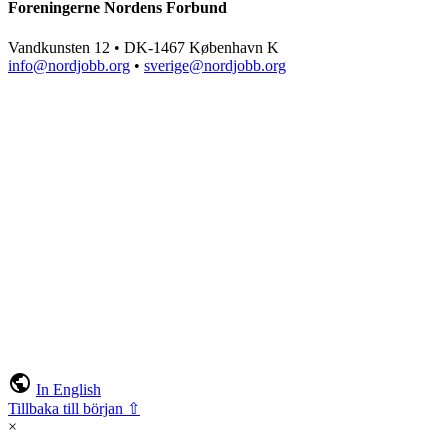
Foreningerne Nordens Forbund
Vandkunsten 12 • DK-1467 København K
info@nordjobb.org
•
sverige@nordjobb.org
public
In English
Tillbaka till början ⇧
×