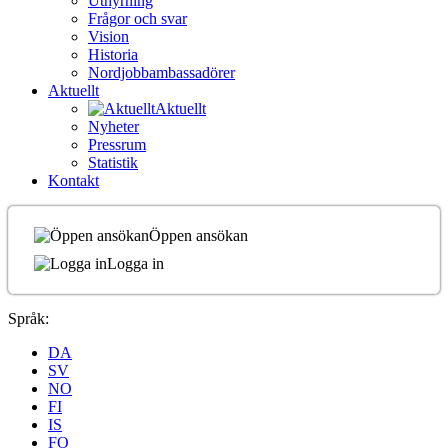
Uthyrning
Frågor och svar
Vision
Historia
Nordjobbambassadörer
Aktuellt
Aktuellt
Nyheter
Pressrum
Statistik
Kontakt
Öppen ansökan
Logga in
Språk:
DA
SV
NO
FI
IS
FO