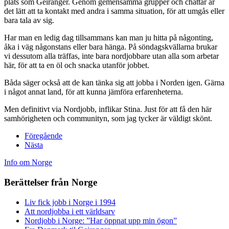
plats som Geiranger. Genom gemensamma grupper och chattar är
det lätt att ta kontakt med andra i samma situation, för att umgås eller
bara tala av sig.
Har man en ledig dag tillsammans kan man ju hitta på någonting,
åka i väg någonstans eller bara hänga. På söndagskvällarna brukar
vi dessutom alla träffas, inte bara nordjobbare utan alla som arbetar
här, för att ta en öl och snacka utanför jobbet.
Båda säger också att de kan tänka sig att jobba i Norden igen. Gärna
i något annat land, för att kunna jämföra erfarenheterna.
Men definitivt via Nordjobb, inflikar Stina. Just för att få den här
samhörigheten och communityn, som jag tycker är väldigt skönt.
Föregående
Nästa
Info om Norge
Berättelser från Norge
Liv fick jobb i Norge i 1994
Att nordjobba i ett världsarv
Nordjobb i Norge: ”Har öppnat upp min ögon”