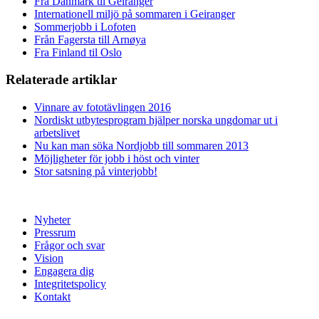
Fra Danmark til Geiranger
Internationell miljö på sommaren i Geiranger
Sommerjobb i Lofoten
Från Fagersta till Arnøya
Fra Finland til Oslo
Relaterade artiklar
Vinnare av fototävlingen 2016
Nordiskt utbytesprogram hjälper norska ungdomar ut i
arbetslivet
Nu kan man söka Nordjobb till sommaren 2013
Möjligheter för jobb i höst och vinter
Stor satsning på vinterjobb!
Nyheter
Pressrum
Frågor och svar
Vision
Engagera dig
Integritetspolicy
Kontakt