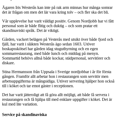
Ägaren Iris Westerås kan inte på rak arm minnas hur många somrar
det är frågan om men det lär vara kring tolv – och fler ska det bli.
Vår upplevelse har varit väldigt positiv. Genom Nordjobb har vi fått
personal som är både flitig och duktig – och som pratar ett
skandinaviskt språk. Det är viktigt.
Gården, vackert belägen på Vesterås med utsikt över både fjord och
fjäll, har varit i släkten Westerås ägo sedan 1603. Utöver
boskapsskötsel har gården idag stuguthyrning och en egen
sommarrestaurang, med både lunch och middag på menyn.
Sommartid behövs alltså både kockar, städpersonal, servitörer och
diskare.
Stina Hermansson från Uppsala i Sverige nordjobbar i år för första
gången. Framför allt arbetar hon i restaurangen som servitör men
arbetsuppgifterna är mångsidiga. Utöver servering hjälper hon också
till i köket och tar emot gäster i receptionen.
Det har varit jätteroligt att få göra allt möjligt, att både få servera i
restaurangen och få hjälpa till med enklare uppgifter i köket. Det är
kul med lite variation.
Service på skandinaviska