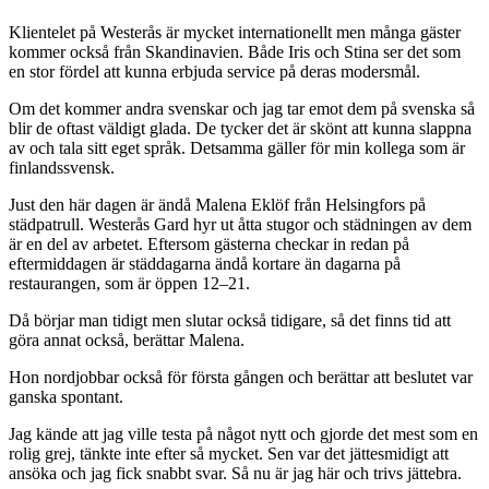
Klientelet på Westerås är mycket internationellt men många gäster
kommer också från Skandinavien. Både Iris och Stina ser det som
en stor fördel att kunna erbjuda service på deras modersmål.
Om det kommer andra svenskar och jag tar emot dem på svenska så
blir de oftast väldigt glada. De tycker det är skönt att kunna slappna
av och tala sitt eget språk. Detsamma gäller för min kollega som är
finlandssvensk.
Just den här dagen är ändå Malena Eklöf
från Helsingfors på
städpatrull. Westerås Gard hyr ut åtta stugor och städningen av dem
är en del av arbetet. Eftersom gästerna checkar in redan på
eftermiddagen är städdagarna ändå kortare än dagarna på
restaurangen, som är öppen 12–21.
Då börjar man tidigt men slutar också tidigare, så det finns tid att
göra annat också, berättar Malena.
Hon nordjobbar också för första gången och berättar att beslutet var
ganska spontant.
Jag kände att jag ville testa på något nytt och gjorde det mest som en
rolig grej, tänkte inte efter så mycket. Sen var det jättesmidigt att
ansöka och jag fick snabbt svar. Så nu är jag här och trivs jättebra.