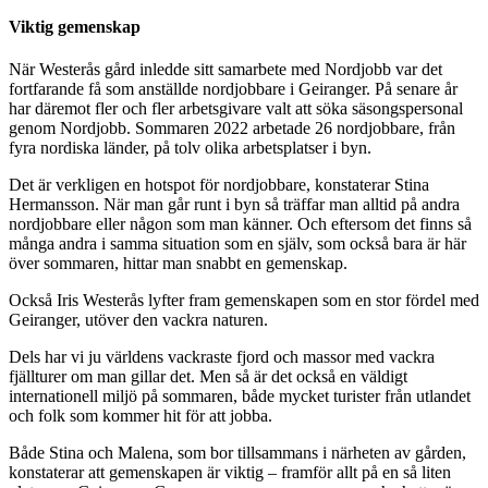
Viktig gemenskap
När Westerås gård inledde sitt samarbete med Nordjobb var det
fortfarande få som anställde nordjobbare i Geiranger. På senare år
har däremot fler och fler arbetsgivare valt att söka säsongspersonal
genom Nordjobb. Sommaren 2022 arbetade 26 nordjobbare, från
fyra nordiska länder, på tolv olika arbetsplatser i byn.
Det är verkligen en hotspot för nordjobbare, konstaterar Stina
Hermansson. När man går runt i byn så träffar man alltid på andra
nordjobbare eller någon som man känner. Och eftersom det finns så
många andra i samma situation som en själv, som också bara är här
över sommaren, hittar man snabbt en gemenskap.
Också Iris Westerås lyfter fram gemenskapen som en stor fördel med
Geiranger, utöver den vackra naturen.
Dels har vi ju världens vackraste fjord och massor med vackra
fjällturer om man gillar det. Men så är det också en väldigt
internationell miljö på sommaren, både mycket turister från utlandet
och folk som kommer hit för att jobba.
Både Stina och Malena, som bor tillsammans i närheten av gården,
konstaterar att gemenskapen är viktig – framför allt på en så liten