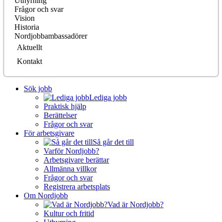
Uthyrning
Frågor och svar
Vision
Historia
Nordjobbambassadörer
Aktuellt
Kontakt
Sök jobb
Lediga jobb
Praktisk hjälp
Berättelser
Frågor och svar
För arbetsgivare
Så går det till
Varför Nordjobb?
Arbetsgivare berättar
Allmänna villkor
Frågor och svar
Registrera arbetsplats
Om Nordjobb
Vad är Nordjobb?
Kultur och fritid