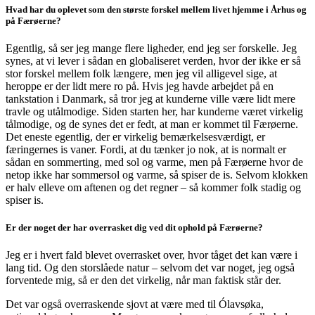
Hvad har du oplevet som den største forskel mellem livet hjemme i Århus og
på Færøerne?
Egentlig, så ser jeg mange flere ligheder, end jeg ser forskelle. Jeg
synes, at vi lever i sådan en globaliseret verden, hvor der ikke er så
stor forskel mellem folk længere, men jeg vil alligevel sige, at
heroppe er der lidt mere ro på. Hvis jeg havde arbejdet på en
tankstation i Danmark, så tror jeg at kunderne ville være lidt mere
travle og utålmodige. Siden starten her, har kunderne været virkelig
tålmodige, og de synes det er fedt, at man er kommet til Færøerne.
Det eneste egentlig, der er virkelig bemærkelsesværdigt, er
færingernes is vaner. Fordi, at du tænker jo nok, at is normalt er
sådan en sommerting, med sol og varme, men på Færøerne hvor de
netop ikke har sommersol og varme, så spiser de is. Selvom klokken
er halv elleve om aftenen og det regner – så kommer folk stadig og
spiser is.
Er der noget der har overrasket dig ved dit ophold på Færøerne?
Jeg er i hvert fald blevet overrasket over, hvor tåget det kan være i
lang tid. Og den storslåede natur – selvom det var noget, jeg også
forventede mig, så er den det virkelig, når man faktisk står der.
Det var også overraskende sjovt at være med til Ólavsøka,