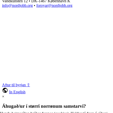
Vandkunsten 12 • DK-1467 København K
info@nordjobb.org
•
foroyar@nordjobb.org
Aftur til byrjan ⇧
public
In English
×
Áhugað/ur í størri norrønum samstarvi?