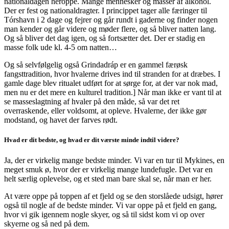
nationaldagen heroppe. Mange mennesker og masser af alkohol.
Der er fest og nationaldragter. I princippet tager alle færinger til
Tórshavn i 2 dage og fejrer og går rundt i gaderne og finder nogen
man kender og går videre og møder flere, og så bliver natten lang.
Og så bliver det dag igen, og så fortsætter det. Der er stadig en
masse folk ude kl. 4-5 om natten…
Og så selvfølgelig også Grindadráp er en gammel færøsk
fangsttradition, hvor hvalerne drives ind til stranden for at dræbes. I
gamle dage blev ritualet udført for at sørge for, at der var nok mad,
men nu er det mere en kulturel tradition.] Når man ikke er vant til at
se masseslagtning af hvaler på den måde, så var det ret
overraskende, eller voldsomt, at opleve. Hvalerne, der ikke gør
modstand, og havet der farves rødt.
Hvad er dit bedste, og hvad er dit værste minde indtil videre?
Ja, der er virkelig mange bedste minder. Vi var en tur til Mykines, en
meget smuk ø, hvor der er virkelig mange lundefugle. Det var en
helt særlig oplevelse, og et sted man bare skal se, når man er her.
At være oppe på toppen af et fjeld og se den storslåede udsigt, hører
også til nogle af de bedste minder. Vi var oppe på et fjeld en gang,
hvor vi gik igennem nogle skyer, og så til sidst kom vi op over
skyerne og så ned på dem.