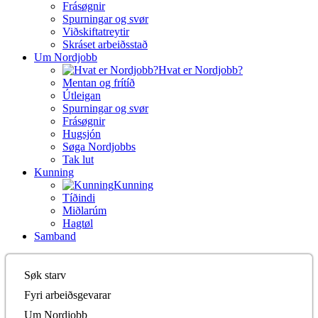
Frásøgnir
Spurningar og svør
Viðskiftatreytir
Skráset arbeiðsstað
Um Nordjobb
Hvat er Nordjobb?
Mentan og frítíð
Útleigan
Spurningar og svør
Frásøgnir
Hugsjón
Søga Nordjobbs
Tak lut
Kunning
Kunning
Tíðindi
Miðlarúm
Hagtøl
Samband
Søk starv
Fyri arbeiðsgevarar
Um Nordjobb