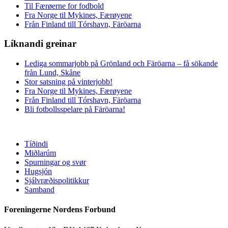
Til Færøerne for fodbold
Fra Norge til Mykines, Færøyene
Från Finland till Tórshavn, Färöarna
Líknandi greinar
Lediga sommarjobb på Grönland och Färöarna – få sökande
från Lund, Skåne
Stor satsning på vinterjobb!
Fra Norge til Mykines, Færøyene
Från Finland till Tórshavn, Färöarna
Bli fotbollsspelare på Färöarna!
Tíðindi
Miðlarúm
Spurningar og svør
Hugsjón
Sjálvræðispolitikkur
Samband
Foreningerne Nordens Forbund