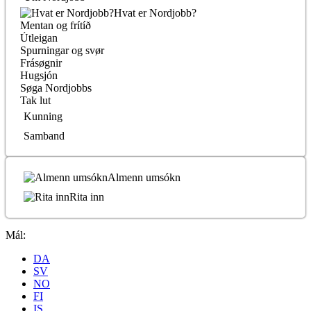
Hvat er Nordjobb?
Mentan og frítíð
Útleigan
Spurningar og svør
Frásøgnir
Hugsjón
Søga Nordjobbs
Tak lut
Kunning
Samband
Almenn umsókn
Rita inn
Mál:
DA
SV
NO
FI
IS