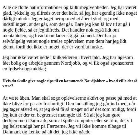
Alle de flotte naturformationer og kulturbegivenheder. Jeg har været
glad, lykkelig og tilfreds over det hele, så jeg har egentlig ikke noget
dårligt minde. Jeg er taget herop med et åbent sind, og med
indstillingen, at det går, som det går. Bare jeg kan få lov til at gå i
nogle fjelde, så er jeg tilfreds. Det handler nok også lidt om
mentaliteten, og hvad man lader sig gå på med. Der har jo
selvfølgelig været nogle trælse oplevelser, men dem har jeg lidt
glemt, fordi det ikke er noget, der er værd at huske.
Jeg har ikke været nede i kulkælderen i hvert fald. Jeg har ligesom
fået bolig og arbejde gennem Nordjobb, og vi fik også sponsoreret
en fødselsdagsmiddag.
Hvis du skulle give nogle tips til en kommende Nordjobber – hvad ville det så
være?
At være åben. Man skal søge oplevelserne aktivt og passe på med at
ikke blive for passiv for hurtigt. Den indstilling jeg går ind med, når
jeg tager afsted er, at jeg skal få så meget ud af det som muligt, fordi
jeg kun er der en begrænset mængde tid. Så alt jeg kan gøre
derhjemme i Danmark, som at spille computer eller se film, det vil
jeg helst undgå her på Færøerne. Jeg vil ikke komme tilbage til
Danmark og tænke på alt det, jeg ikke nåede.