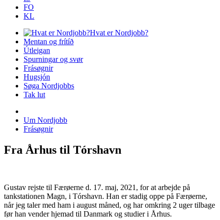
FO
KL
Hvat er Nordjobb?
Mentan og frítíð
Útleigan
Spurningar og svør
Frásøgnir
Hugsjón
Søga Nordjobbs
Tak lut
Um Nordjobb
Frásøgnir
Fra Århus til Tórshavn
Gustav rejste til Færøerne d. 17. maj, 2021, for at arbejde på
tankstationen Magn, i Tórshavn. Han er stadig oppe på Færøerne,
når jeg taler med ham i august måned, og har omkring 2 uger tilbage
før han vender hjemad til Danmark og studier i Århus.