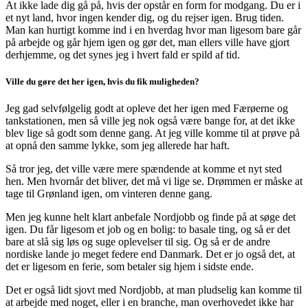
At ikke lade dig gå på, hvis der opstår en form for modgang. Du er i
et nyt land, hvor ingen kender dig, og du rejser igen. Brug tiden.
Man kan hurtigt komme ind i en hverdag hvor man ligesom bare går
på arbejde og går hjem igen og gør det, man ellers ville have gjort
derhjemme, og det synes jeg i hvert fald er spild af tid.
Ville du gøre det her igen, hvis du fik muligheden?
Jeg gad selvfølgelig godt at opleve det her igen med Færøerne og
tankstationen, men så ville jeg nok også være bange for, at det ikke
blev lige så godt som denne gang. At jeg ville komme til at prøve på
at opnå den samme lykke, som jeg allerede har haft.
Så tror jeg, det ville være mere spændende at komme et nyt sted
hen. Men hvornår det bliver, det må vi lige se. Drømmen er måske at
tage til Grønland igen, om vinteren denne gang.
Men jeg kunne helt klart anbefale Nordjobb og finde på at søge det
igen. Du får ligesom et job og en bolig: to basale ting, og så er det
bare at slå sig løs og suge oplevelser til sig. Og så er de andre
nordiske lande jo meget federe end Danmark. Det er jo også det, at
det er ligesom en ferie, som betaler sig hjem i sidste ende.
Det er også lidt sjovt med Nordjobb, at man pludselig kan komme til
at arbejde med noget, eller i en branche, man overhovedet ikke har