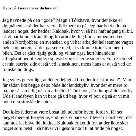
Hvor på Færøerne er du havnet?
Jeg havnede på den ”gode” Magn i Tórshavn, hvor der ikke er
døgnåbent – så der har været lidt mere ro på. Jeg har boet ude på
landet i noget, der hedder Kaldbak, hvor vi så har haft adgang til bil,
så vi har kunnet køre til og fra arbejde. Jeg bor sammen med en
anden Nordjobber, en svensker, og vi har arbejdet helt samme vagter
hele sommeren, så det passede med, at vi kunne køre sammen i
bilen. Det er gået rigtig godt, og vi har også lært hinandens
arbejdsrutiner at kende, og hvad vores stærke sider er. For eksempel
er min stærke side at stå ved ismaskinen, mens hans er at stå ved de
franske hotdogs.
Jeg synes personligt, at det er dejligt at bo udenfor ”storbyen”. Man
får sådan lidt begge dele: både lidt landsbyliv, hvor der er mere ro
på, og så samtidig når du arbejder i Tórshavn, får du også lidt storby.
Ude i landsbyen kan vi bare gå ud bag, hvor vi bor, og så er vi mit
ude i den storslåede natur.
Det føles federe at være bosat lidt udenfor byen, fordi vi får set
meget mere af Færøerne, end hvis vi bare var blevet i Tórshavn, det
kan nok let blive lidt lukket. Kaldbak er kendt for, at der ikke sker
noget som helst – så bliver vi ligesom nødt til at finde på noget.