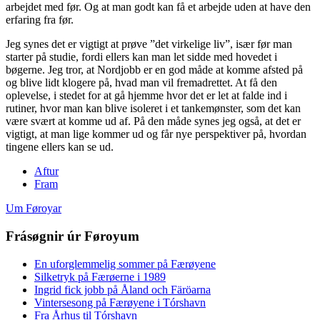
arbejdet med før. Og at man godt kan få et arbejde uden at have den
erfaring fra før.
Jeg synes det er vigtigt at prøve ”det virkelige liv”, især før man
starter på studie, fordi ellers kan man let sidde med hovedet i
bøgerne. Jeg tror, at Nordjobb er en god måde at komme afsted på
og blive lidt klogere på, hvad man vil fremadrettet. At få den
oplevelse, i stedet for at gå hjemme hvor det er let at falde ind i
rutiner, hvor man kan blive isoleret i et tankemønster, som det kan
være svært at komme ud af. På den måde synes jeg også, at det er
vigtigt, at man lige kommer ud og får nye perspektiver på, hvordan
tingene ellers kan se ud.
Aftur
Fram
Um Føroyar
Frásøgnir úr Føroyum
En uforglemmelig sommer på Færøyene
Silketryk på Færøerne i 1989
Ingrid fick jobb på Åland och Färöarna
Vintersesong på Færøyene i Tórshavn
Fra Århus til Tórshavn