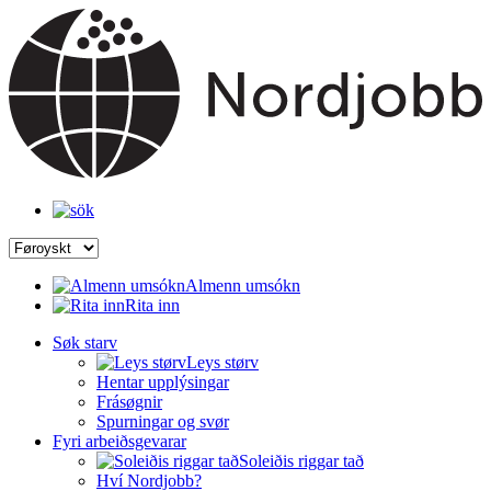
Almenn umsókn
Rita inn
Søk starv
Leys størv
Hentar upplýsingar
Frásøgnir
Spurningar og svør
Fyri arbeiðsgevarar
Soleiðis riggar tað
Hví Nordjobb?