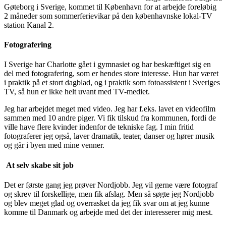
Gøteborg i Sverige, kommet til København for at arbejde foreløbig
2 måneder som sommerferievikar på den københavnske lokal-TV
station Kanal 2.
Fotografering
I Sverige har Charlotte gået i gymnasiet og har beskæftiget sig en
del med fotografering, som er hendes store interesse. Hun har været
i praktik på et stort dagblad, og i praktik som fotoassistent i Sveriges
TV, så hun er ikke helt uvant med TV-mediet.
Jeg har arbejdet meget med video. Jeg har f.eks. lavet en videofilm
sammen med 10 andre piger. Vi fik tilskud fra kommunen, fordi de
ville have flere kvinder indenfor de tekniske fag. I min fritid
fotograferer jeg også, laver dramatik, teater, danser og hører musik
og går i byen med mine venner.
At selv skabe sit job
Det er første gang jeg prøver Nordjobb. Jeg vil gerne være fotograf
og skrev til forskellige, men fik afslag. Men så søgte jeg Nordjobb
og blev meget glad og overrasket da jeg fik svar om at jeg kunne
komme til Danmark og arbejde med det der interesserer mig mest.