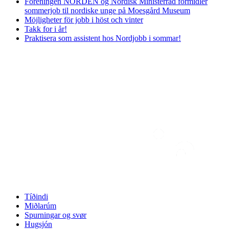
Foreningen NORDEN og Nordisk Ministerråd formidler
sommerjob til nordiske unge på Moesgård Museum
Möjligheter för jobb i höst och vinter
Takk for i år!
Praktisera som assistent hos Nordjobb i sommar!
Tíðindi
Miðlarúm
Spurningar og svør
Hugsjón