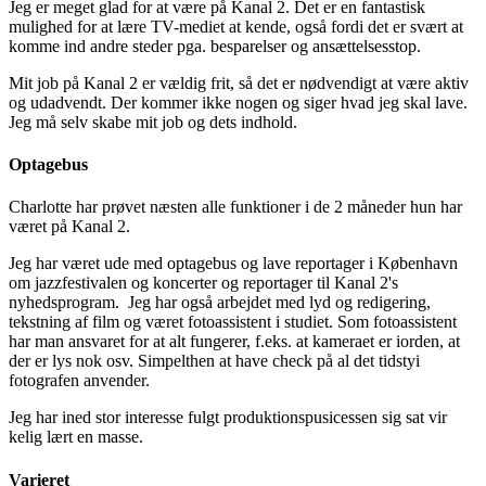
Jeg er meget glad for at være på Kanal 2. Det er en fantastisk
mulighed for at lære TV-mediet at kende, også fordi det er svært at
komme ind andre steder pga. besparelser og ansættelsesstop.
Mit job på Kanal 2 er vældig frit, så det er nødvendigt at være aktiv
og udadvendt. Der kommer ikke nogen og siger hvad jeg skal lave.
Jeg må selv skabe mit job og dets indhold.
Optagebus
Charlotte har prøvet næsten alle funktioner i de 2 måneder hun har
været på Kanal 2.
Jeg har været ude med optagebus og lave reportager i København
om jazzfestivalen og koncerter og reportager til Kanal 2's
nyhedsprogram. Jeg har også arbejdet med lyd og redigering,
tekstning af film og været fotoassistent i studiet. Som fotoassistent
har man ansvaret for at alt fungerer, f.eks. at kameraet er iorden, at
der er lys nok osv. Simpelthen at have check på al det tidstyi
fotografen anvender.
Jeg har ined stor interesse fulgt produktionspusicessen sig sat vir
kelig lært en masse.
Varieret