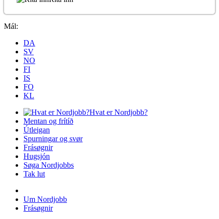
Mál:
DA
SV
NO
FI
IS
FO
KL
Hvat er Nordjobb?
Mentan og frítíð
Útleigan
Spurningar og svør
Frásøgnir
Hugsjón
Søga Nordjobbs
Tak lut
Um Nordjobb
Frásøgnir