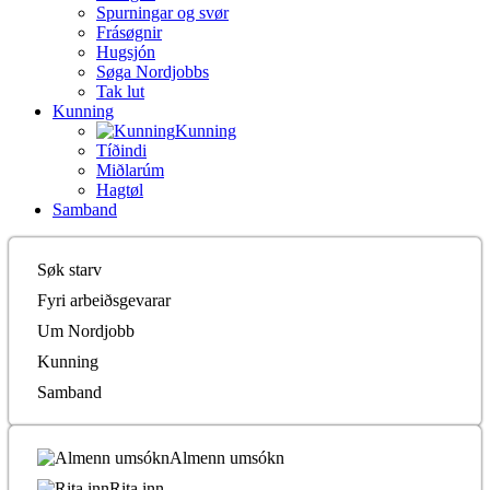
Spurningar og svør
Frásøgnir
Hugsjón
Søga Nordjobbs
Tak lut
Kunning
Kunning
Tíðindi
Miðlarúm
Hagtøl
Samband
Søk starv
Fyri arbeiðsgevarar
Um Nordjobb
Kunning
Samband
Almenn umsókn
Rita inn