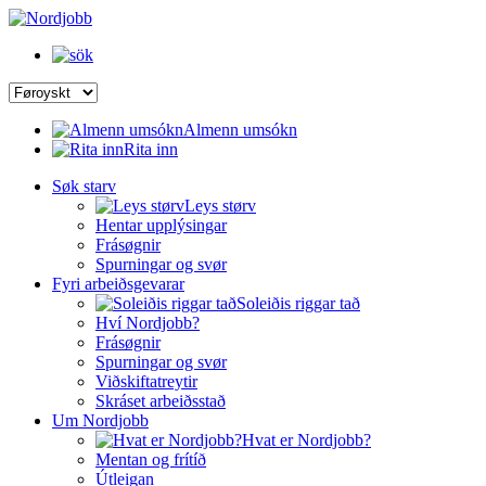
Almenn umsókn
Rita inn
Søk starv
Leys størv
Hentar upplýsingar
Frásøgnir
Spurningar og svør
Fyri arbeiðsgevarar
Soleiðis riggar tað
Hví Nordjobb?
Frásøgnir
Spurningar og svør
Viðskiftatreytir
Skráset arbeiðsstað
Um Nordjobb
Hvat er Nordjobb?
Mentan og frítíð
Útleigan