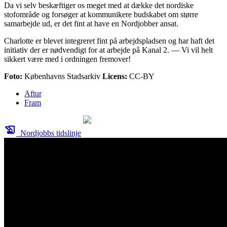
Da vi selv beskæftiger os meget med at dække det nordiske
stofområde og forsøger at kommunikere budskabet om større
samarbejde ud, er det fint at have en Nordjobber ansat.
Charlotte er blevet integreret fint på arbejdspladsen og har haft det
initiativ der er nødvendigt for at arbejde på Kanal 2. — Vi vil helt
sikkert være med i ordningen fremover!
Foto:
Københavns Stadsarkiv
Licens:
CC-BY
Aftur
Fram
history_edu
Nordjobbs tidslinje