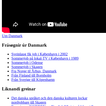
Um Danmark
Frásøgnir úr Danmark
Sveinlaug fik job i København i 2002
Sommerjob på lokal-TV i København i 1989
Sommerjob i Odense
Sommerjob i Skagen
Fra Norge til Århus, Danmark
Från Finland till Bornholm
Från Sverige till Köpenhamn
Líknandi greinar
Det danska språket och den danska kulturen lockar
nordjobbare till Skagen