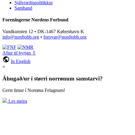
Sjálvræðispolitikkur
Samband
Foreningerne Nordens Forbund
Vandkunsten 12 • DK-1467 København K
info@nordjobb.org
•
foroyar@nordjobb.org
Aftur til byrjan ⇧
public
In English
×
Áhugað/ur í størri norrønum samstarvi?
Gerst limur í Norrøna Felagnum!
Les meira