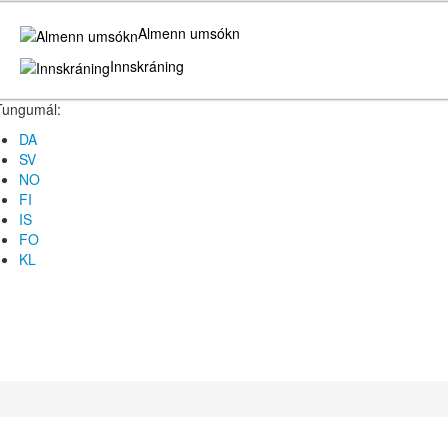
Almenn umsókn
Innskráning
Tungumál:
DA
SV
NO
FI
IS
FO
KL