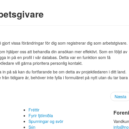
betsgivare
jort vissa förändringar för dig som registrerar dig som arbetstgivare.
som hjälper oss att behandla din ansökan mer effektivt. Som en följd av
ogga in på en profil i vår databas. Detta var en funktion som få
tledare vill gärna prioritera personlig kontakt.
gga in på så kan du fortfarande be om detta av projektledaren i ditt land.
n tidigare år, behöver inte fylla i formuläret på nytt utan du tar bara
Næsta
Fréttir
Foren
Fyrir fjölmiðla
Spurningar og svör
Vandkun
Sýn
info@no