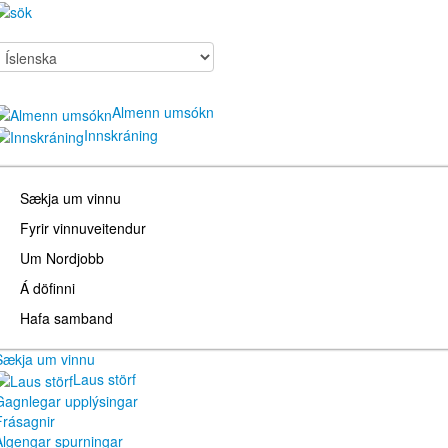
Almenn umsókn
Innskráning
Sækja um vinnu
Fyrir vinnuveitendur
Um Nordjobb
Á döfinni
Hafa samband
Sækja um vinnu
Laus störf
Gagnlegar upplýsingar
Frásagnir
Algengar spurningar