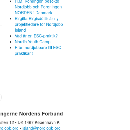
H.M. Konungen besökte
Nordjobb och Foreningen
NORDEN i Danmark
Birgitta Birgisdóttir är ny
projektledare för Nordjobb
Island
Vad är en ESC-praktik?
Nordic Youth Camp
Från nordjobbare till ESC-
praktikant
ingerne Nordens Forbund
sten 12 • DK-1467 København K
rdjobb.org
•
island@nordjobb.org