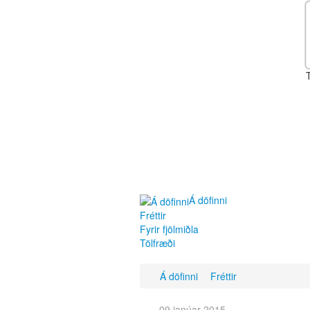
Á döfinni
Fréttir
Fyrir fjölmiðla
Tölfræði
Á döfinni
Fréttir
09 janúar 2015