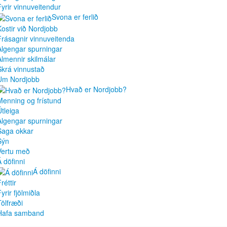
Fyrir vinnuveitendur
Svona er ferlið
Kostir við Nordjobb
Frásagnir vinnuveitenda
Algengar spurningar
Almennir skilmálar
Skrá vinnustað
Um Nordjobb
Hvað er Nordjobb?
Menning og frístund
Útleiga
Algengar spurningar
Saga okkar
Sýn
Vertu með
Á döfinni
Á döfinni
réttir
yrir fjölmiðla
Tölfræði
Hafa samband