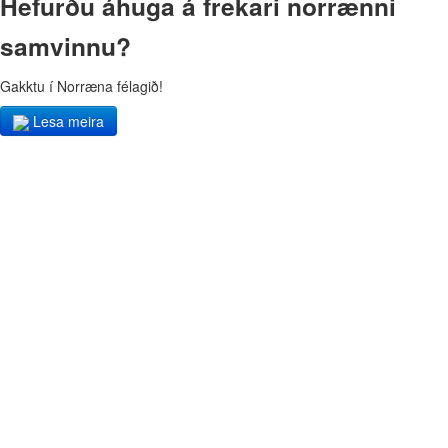
Hefurðu áhuga á frekari norrænni
samvinnu?
Gakktu í Norræna félagið!
Lesa meira