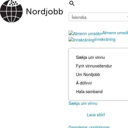
Almenn umsó
Innskráning
Sækja um vinnu
Fyrir vinnuveitendur
Um Nordjobb
Á döfinni
Hafa samband
Sækja um vinnu
Laus störf
Gagnlegar upplýsingar