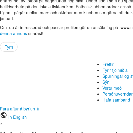
erfarenhet av fotboll på någorlunda hög nivå. Under tiden som du spela
heltidsarbete på den lokala fiskfabriken. Fotbollsklubben ordnar också me
Ligan pågår mellan mars och oktober men klubben ser gärna att du ka
januari.
Om du är intresserad och passar profilen gör en ansökning på www.
denna annons
snarast!
Fyrri
Fréttir
Fyrir fjölmiðla
Spurningar og s
Sýn
Vertu með
Persónuverndar
Hafa samband
Fara aftur á byrjun ⇧
public
In English
×