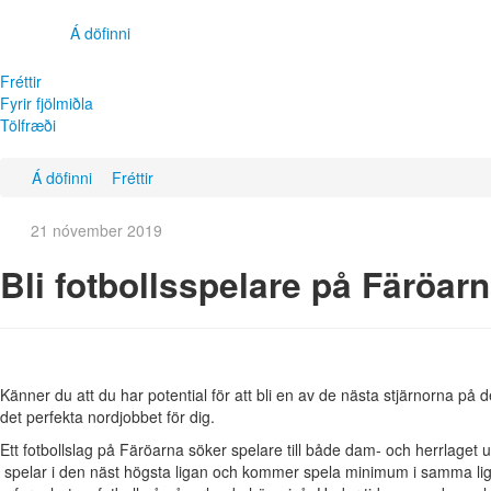
Á döfinni
Fréttir
Fyrir fjölmiðla
Tölfræði
Á döfinni
Fréttir
21 nóvember 2019
Bli fotbollsspelare på Färöarn
Känner du att du har potential för att bli en av de nästa stjärnorna på 
det perfekta nordjobbet för dig.
Ett fotbollslag på Färöarna söker spelare till både dam- och herrlage
spelar i den näst högsta ligan och kommer spela minimum i samma liga