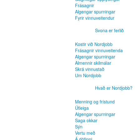
Frásagnir
Algengar spurningar
Fyrir vinnuveitendur
Svona er ferlið
Kostir við Nordjobb
Frásagnir vinnuveitenda
Algengar spurningar
Almennir skilmálar
Skrá vinnustað
Um Nordjobb
Hvað er Nordjobb?
Menning og frístund
Útleiga
Algengar spurningar
Saga okkar
Sýn
Vertu með
Á döfinni