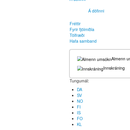
Á döfinni
Fréttir
Fyrir fjölmiðla
Tölfræði
Hafa samband
Almenn u
Innskráning
Tungumál:
DA
SV
NO
FI
IS
FO
KL