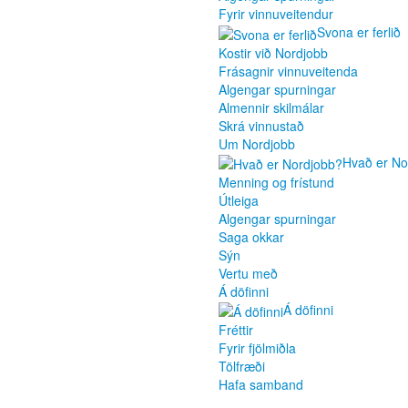
Fyrir vinnuveitendur
Svona er ferlið
Kostir við Nordjobb
Frásagnir vinnuveitenda
Algengar spurningar
Almennir skilmálar
Skrá vinnustað
Um Nordjobb
Hvað er No
Menning og frístund
Útleiga
Algengar spurningar
Saga okkar
Sýn
Vertu með
Á döfinni
Á döfinni
Fréttir
Fyrir fjölmiðla
Tölfræði
Hafa samband