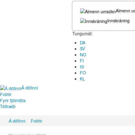
Almenn u
Innskráning
Tungumál:
DA
SV
NO
FI
IS
FO
KL
Á döfinni
Fréttir
Fyrir fjölmiðla
Tölfræði
Á döfinni
Fréttir