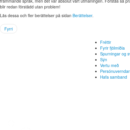
främmande språk, men det var absolut värt utmaningen. Förstås så prat
blir redan förstådd utan problem!
Läs dessa och fler berättelser på sidan
Berättelser
.
Fyrri
Fréttir
Fyrir fjölmiðla
Spurningar og s
Sýn
Vertu með
Persónuverndar
Hafa samband