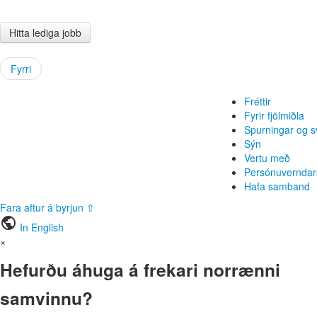
Hitta lediga jobb
Fyrri
Fréttir
Fyrir fjölmiðla
Spurningar og s
Sýn
Vertu með
Persónuverndar
Hafa samband
Fara aftur á byrjun ⇧
public
In English
×
Hefurðu áhuga á frekari norrænni
samvinnu?