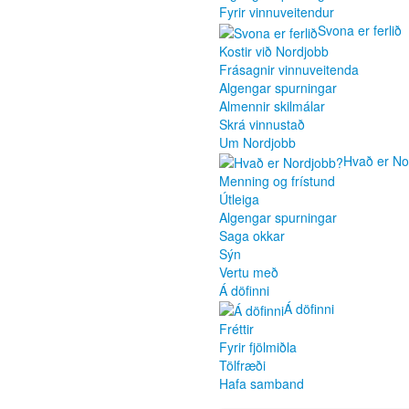
Fyrir vinnuveitendur
Svona er ferlið
Kostir við Nordjobb
Frásagnir vinnuveitenda
Algengar spurningar
Almennir skilmálar
Skrá vinnustað
Um Nordjobb
Hvað er No
Menning og frístund
Útleiga
Algengar spurningar
Saga okkar
Sýn
Vertu með
Á döfinni
Á döfinni
Fréttir
Fyrir fjölmiðla
Tölfræði
Hafa samband