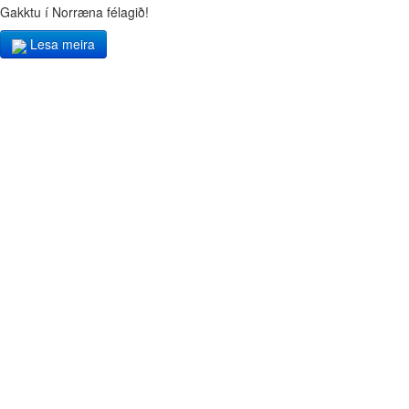
Gakktu í Norræna félagið!
Lesa meira