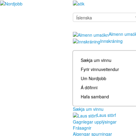
Almenn umsó
Innskráning
Sækja um vinnu
Fyrir vinnuveitendur
Um Nordjobb
Á döfinni
Hafa samband
Sækja um vinnu
Laus störf
Gagnlegar upplýsingar
Frásagnir
Algengar spurningar