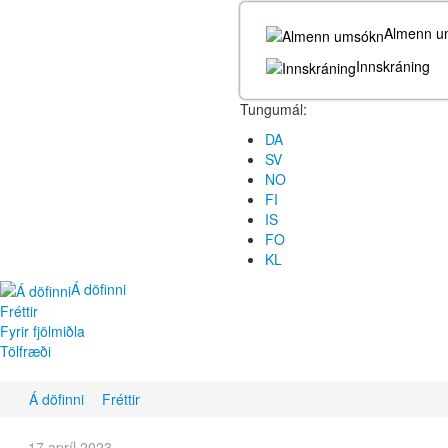
Almenn u
Innskráning
Tungumál:
DA
SV
NO
FI
IS
FO
KL
Á döfinni
Fréttir
Fyrir fjölmiðla
Tölfræði
Á döfinni
Fréttir
17 apríl 2023