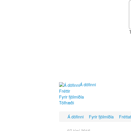
Á döfinni
Fréttir
Fyrir fjölmiðla
Tölfræði
Á döfinni
Fyrir fjölmiðla
Frétta
07 júní 2016