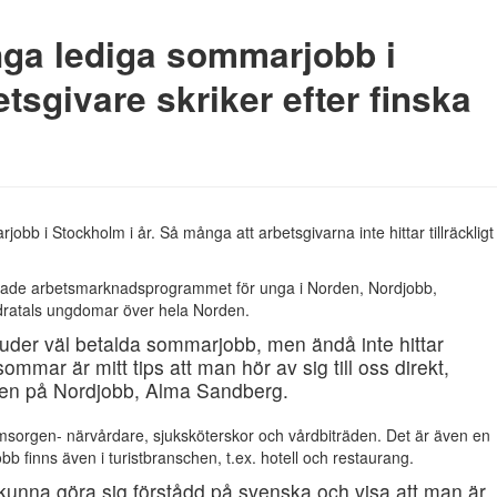
ga lediga sommarjobb i
tsgivare skriker efter finska
obb i Stockholm i år. Så många att arbetsgivarna inte hittar tillräckligt
ierade arbetsmarknadsprogrammet för unga i Norden, Nordjobb,
ndratals ungdomar över hela Norden.
juder väl betalda sommarjobb, men ändå inte hittar
ommar är mitt tips att man hör av sig till oss direkt,
en på Nordjobb, Alma Sandberg.
sorgen- närvårdare, sjuksköterskor och vårdbiträden. Det är även en
jobb finns även i turistbranschen, t.ex. hotell och restaurang.
e kunna göra sig förstådd på svenska och visa att man är