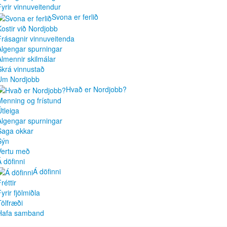
Fyrir vinnuveitendur
Svona er ferlið
Kostir við Nordjobb
Frásagnir vinnuveitenda
Algengar spurningar
Almennir skilmálar
Skrá vinnustað
Um Nordjobb
Hvað er Nordjobb?
Menning og frístund
Útleiga
Algengar spurningar
Saga okkar
Sýn
Vertu með
Á döfinni
Á döfinni
réttir
yrir fjölmiðla
Tölfræði
Hafa samband