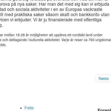
tt prova på nya saker. Har man det med sig kan vi erbjuda
d och sociala aktiviteter i en av Europas vackraste
till med praktiska saker såsom skatt och bankkonto utan
rvicen vi erbjuder. Vi är ju finansierade med offentliga
g.
 mellan 18-28 år möjligheten att uppleva ett nordiskt land under
ch deltagande i kulturella aktiviteter. Varje år reser ca 760 ungdoma
jobb.
Næsta
Fréttir
Foren