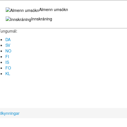
Almenn umsókn
Innskráning
Tungumál:
DA
SV
NO
FI
IS
FO
KL
tilkynningar