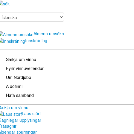
Almenn umsókn
Innskráning
Sækja um vinnu
Fyrir vinnuveitendur
Um Nordjobb
Á döfinni
Hafa samband
Sækja um vinnu
Laus störf
Gagnlegar upplýsingar
Frásagnir
Algengar spurningar