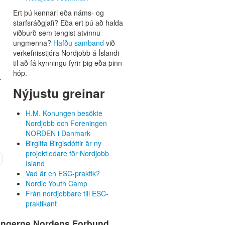
Ert þú kennari eða náms- og
starfsráðgjafi? Eða ert þú að halda
viðburð sem tengist atvinnu
ungmenna?
Hafðu samband
við
verkefnisstjóra Nordjobb á Íslandi
til að fá kynningu fyrir þig eða þinn
hóp.
r
Nýjustu greinar
H.M. Konungen besökte
Nordjobb och Foreningen
NORDEN i Danmark
Birgitta Birgisdóttir är ny
projektledare för Nordjobb
Island
Vad är en ESC-praktik?
Nordic Youth Camp
Från nordjobbare till ESC-
praktikant
ingerne Nordens Forbund