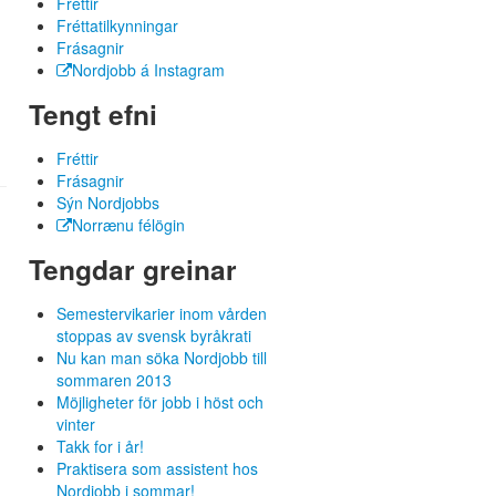
Fréttir
Fréttatilkynningar
Frásagnir
Nordjobb á Instagram
Tengt efni
Fréttir
Frásagnir
Sýn Nordjobbs
Norrænu félögin
Tengdar greinar
Semestervikarier inom vården
stoppas av svensk byråkrati
Nu kan man söka Nordjobb till
sommaren 2013
Möjligheter för jobb i höst och
vinter
Takk for i år!
Praktisera som assistent hos
Nordjobb i sommar!