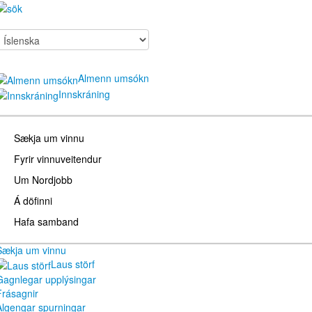
Almenn umsókn
Innskráning
Sækja um vinnu
Fyrir vinnuveitendur
Um Nordjobb
Á döfinni
Hafa samband
Sækja um vinnu
Laus störf
Gagnlegar upplýsingar
Frásagnir
Algengar spurningar