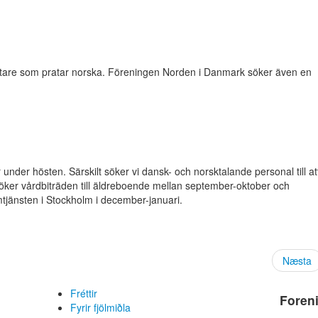
tare som pratar norska. Föreningen Norden i Danmark söker även en
ter under hösten. Särskilt söker vi dansk- och norsktalande personal till at
söker vårdbiträden till äldreboende mellan september-oktober och
mtjänsten i Stockholm i december-januari.
Næsta
Fréttir
Foren
Fyrir fjölmiðla