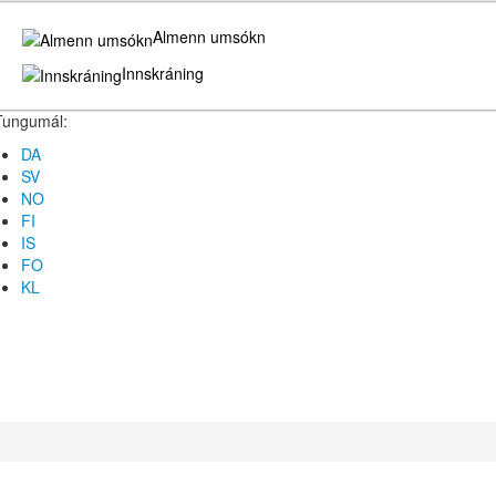
Almenn umsókn
Innskráning
Tungumál:
DA
SV
NO
FI
IS
FO
KL