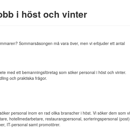
obb i höst och vinter
 sommaren? Sommarsäsongen må vara över, men vi erbjuder ett antal
rbete med ett bemanningsföretag som söker personal i höst och vinter.
ling och praktiska frågor.
öker personal inom en rad olika branscher i höst. Vi söker dem som vil
etare, hotellmedarbetare, restaurangpersonal, sorteringspersonal (post)
ner, IT-personal samt promotörer.