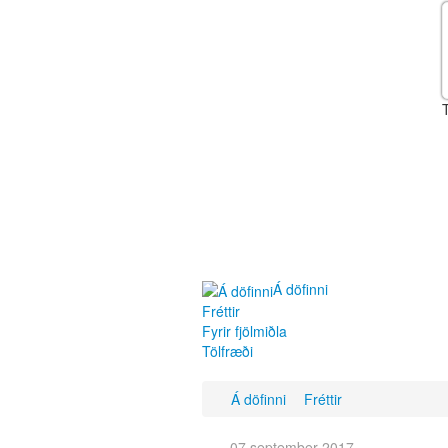
Á döfinni
Fréttir
Fyrir fjölmiðla
Tölfræði
Á döfinni
Fréttir
07 september 2017