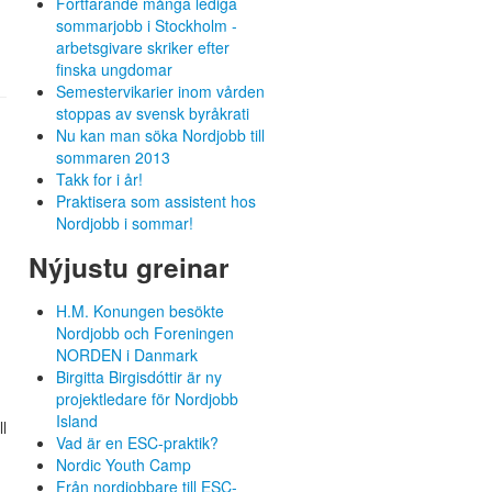
Fortfarande många lediga
sommarjobb i Stockholm -
arbetsgivare skriker efter
finska ungdomar
Semestervikarier inom vården
stoppas av svensk byråkrati
Nu kan man söka Nordjobb till
sommaren 2013
Takk for i år!
Praktisera som assistent hos
Nordjobb i sommar!
Nýjustu greinar
H.M. Konungen besökte
Nordjobb och Foreningen
NORDEN i Danmark
Birgitta Birgisdóttir är ny
projektledare för Nordjobb
Island
l
Vad är en ESC-praktik?
Nordic Youth Camp
Från nordjobbare till ESC-