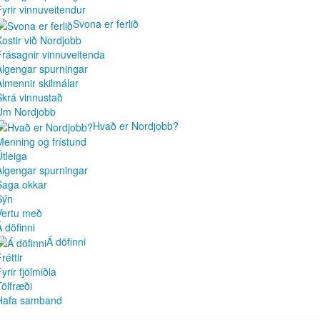
Fyrir vinnuveitendur
Svona er ferlið
Kostir við Nordjobb
Frásagnir vinnuveitenda
Algengar spurningar
Almennir skilmálar
Skrá vinnustað
Um Nordjobb
Hvað er Nordjobb?
Menning og frístund
Útleiga
Algengar spurningar
Saga okkar
Sýn
Vertu með
Á döfinni
Á döfinni
réttir
yrir fjölmiðla
Tölfræði
Hafa samband