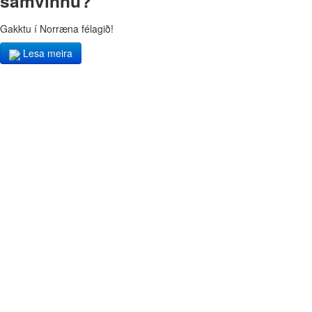
samvinnu?
Gakktu í Norræna félagið!
Lesa meira