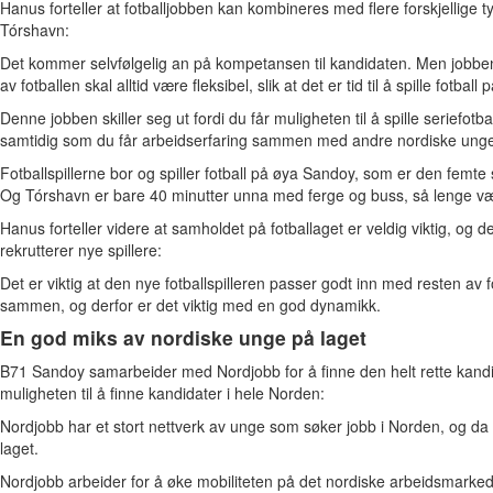
Hanus forteller at fotballjobben kan kombineres med flere forskjellige 
Tórshavn:
Det kommer selvfølgelig an på kompetansen til kandidaten. Men jobben 
av fotballen skal alltid være fleksibel, slik at det er tid til å spille fotba
Denne jobben skiller seg ut fordi du får muligheten til å spille seriefo
samtidig som du får arbeidserfaring sammen med andre nordiske ung
Fotballspillerne bor og spiller fotball på øya Sandoy, som er den femt
Og Tórshavn er bare 40 minutter unna med ferge og buss, så lenge være
Hanus forteller videre at samholdet på fotballaget er veldig viktig, og d
rekrutterer nye spillere:
Det er viktig at den nye fotballspilleren passer godt inn med resten av fo
sammen, og derfor er det viktig med en god dynamikk.
En god miks av nordiske unge på laget
B71 Sandoy samarbeider med Nordjobb for å finne den helt rette kandid
muligheten til å finne kandidater i hele Norden:
Nordjobb har et stort nettverk av unge som søker jobb i Norden, og da
laget.
Nordjobb arbeider for å øke mobiliteten på det nordiske arbeidsmarke