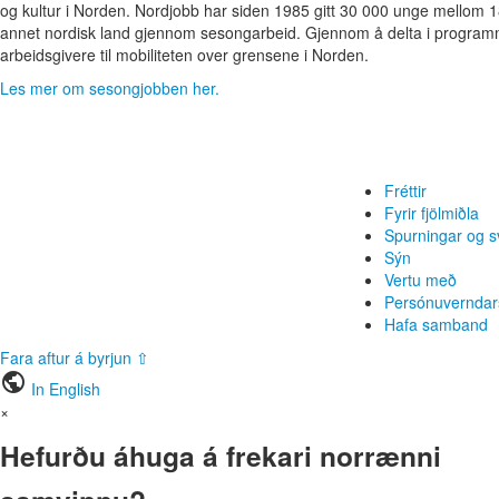
og kultur i Norden. Nordjobb har siden 1985 gitt 30 000 unge mellom 18
annet nordisk land gjennom sesongarbeid. Gjennom å delta i program
arbeidsgivere til mobiliteten over grensene i Norden.
Les mer om sesongjobben her.
Fréttir
Fyrir fjölmiðla
Spurningar og s
Sýn
Vertu með
Persónuverndar
Hafa samband
Fara aftur á byrjun ⇧
public
In English
×
Hefurðu áhuga á frekari norrænni