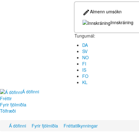
Almenn umsókn
Innskráning
Tungumál:
DA
SV
NO
FI
IS
FO
KL
Á döfinni
Fréttir
Fyrir fjölmiðla
Tölfræði
Á döfinni
Fyrir fjölmiðla
Fréttatilkynningar