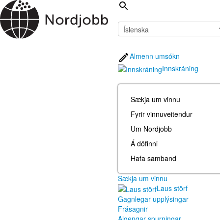
Almenn umsókn
Innskráning
Sækja um vinnu
Fyrir vinnuveitendur
Um Nordjobb
Á döfinni
Hafa samband
Sækja um vinnu
Laus störf
Gagnlegar upplýsingar
Frásagnir
Algengar spurningar