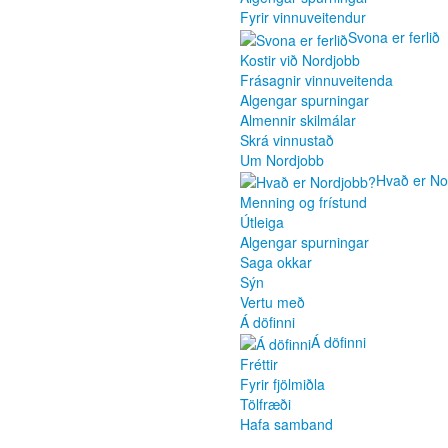
Fyrir vinnuveitendur
Svona er ferlið
Kostir við Nordjobb
Frásagnir vinnuveitenda
Algengar spurningar
Almennir skilmálar
Skrá vinnustað
Um Nordjobb
Hvað er No
Menning og frístund
Útleiga
Algengar spurningar
Saga okkar
Sýn
Vertu með
Á döfinni
Á döfinni
Fréttir
Fyrir fjölmiðla
Tölfræði
Hafa samband