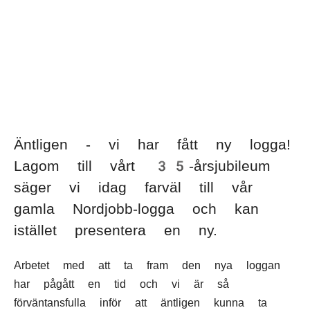
SV
NO
FI
IS
FO
KL
Tungumál:
Äntligen - vi har fått ny logga!
Lagom till vårt 35-årsjubileum
säger vi idag farväl till vår
gamla Nordjobb-logga och kan
istället presentera en ny.
Arbetet med att ta fram den nya loggan
har pågått en tid och vi är så
förväntansfulla inför att äntligen kunna ta