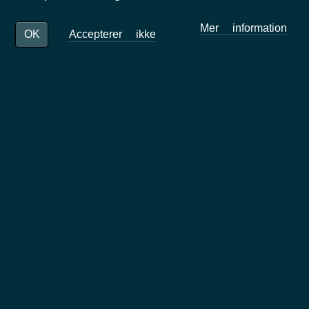
spektakulær øy i Atlanteren
Mer information
Nordjobb fyller 40 år
Accepterer ikke
OK
Nýjustu greinar
H.M. Konungen besökte Nordjobb och
Foreningen NORDEN i Danmark
Birgitta Birgisdóttir är ny projektledare
för Nordjobb Island
Vad är en ESC-praktik?
Nordic Youth Camp
Från nordjobbare till ESC-praktikant