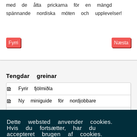
med de åtta prickarna för en mängd
spännande nordiska möten och upplevelser!
Fyrri
Næsta
Tengdar greinar
Fyrir fjölmiðla
Ny miniguide för nordjobbare
Årets säsong är avslutad – nya tag
i 2019
Dette websted anvender cookies.
Hvis du fortsætter, har du
Seriefotball og sesongjobb på en
accepteret brugen af cookies.