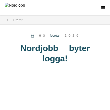
Fréttir
Sækja um vinnu
Fyrir vinnuveitendur
03 febrúar 2020
Um Nordjobb
Nordjobb byter
logga!
Á döfinni
Hafa samband
Almenn umsókn
Innskráning
DA