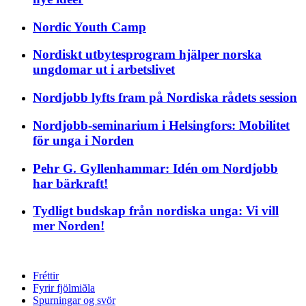
Nordic Youth Camp
Nordiskt utbytesprogram hjälper norska
ungdomar ut i arbetslivet
Nordjobb lyfts fram på Nordiska rådets session
Nordjobb-seminarium i Helsingfors: Mobilitet
för unga i Norden
Pehr G. Gyllenhammar: Idén om Nordjobb
har bärkraft!
Tydligt budskap från nordiska unga: Vi vill
mer Norden!
Fréttir
Fyrir fjölmiðla
Spurningar og svör