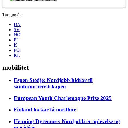
Tungumál:
DA
SV
NO
FI
IS
FO
KL
mobilitet
Espen Stedje: Nordjobb bidrar til
samfunnsberedskapen
European Youth Charlemagne Prize 2025
Finland lockar få nordbor
Henning Dyremose: Nordjobb er oplevelse og
nye idéer