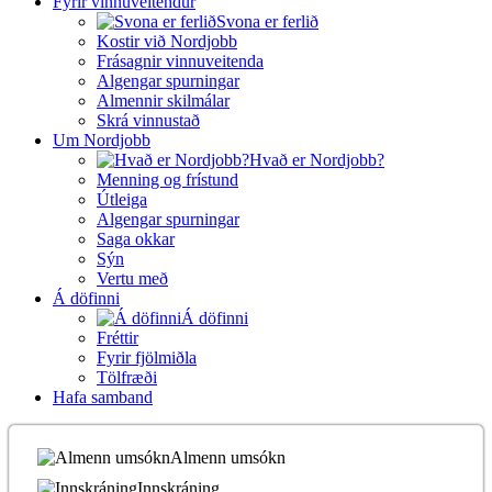
Fyrir vinnuveitendur
Svona er ferlið
Kostir við Nordjobb
Frásagnir vinnuveitenda
Algengar spurningar
Almennir skilmálar
Skrá vinnustað
Um Nordjobb
Hvað er Nordjobb?
Menning og frístund
Útleiga
Algengar spurningar
Saga okkar
Sýn
Vertu með
Á döfinni
Á döfinni
Fréttir
Fyrir fjölmiðla
Tölfræði
Hafa samband
Almenn umsókn
Innskráning