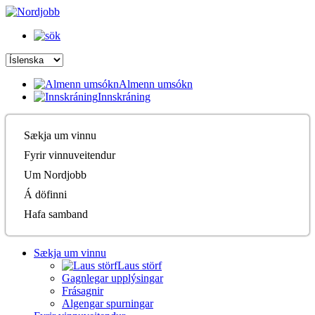
Almenn umsókn
Innskráning
Sækja um vinnu
Fyrir vinnuveitendur
Um Nordjobb
Á döfinni
Hafa samband
Sækja um vinnu
Laus störf
Gagnlegar upplýsingar
Frásagnir
Algengar spurningar