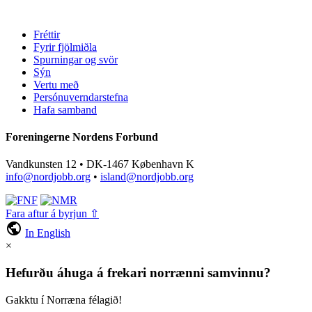
Fréttir
Fyrir fjölmiðla
Spurningar og svör
Sýn
Vertu með
Persónuverndarstefna
Hafa samband
Foreningerne Nordens Forbund
Vandkunsten 12 • DK-1467 København K
info@nordjobb.org
•
island@nordjobb.org
Fara aftur á byrjun ⇧
public
In English
×
Hefurðu áhuga á frekari norrænni samvinnu?
Gakktu í Norræna félagið!