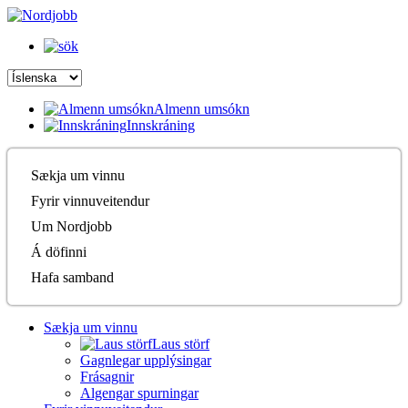
Almenn umsókn
Innskráning
Sækja um vinnu
Fyrir vinnuveitendur
Um Nordjobb
Á döfinni
Hafa samband
Sækja um vinnu
Laus störf
Gagnlegar upplýsingar
Frásagnir
Algengar spurningar