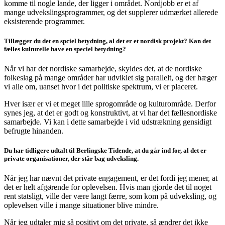
komme til nogle lande, der ligger i området. Nordjobb er et af
mange udvekslingsprogrammer, og det supplerer udmærket allerede
eksisterende programmer.
Tillægger du det en spciel betydning, al det er et nordisk projekt? Kan det
fælles kulturelle have en speciel betydning?
Når vi har det nordiske samarbejde, skyldes det, at de nordiske
folkeslag på mange områder har udviklet sig parallelt, og der hæger
vi alle om, uanset hvor i det politiske spektrum, vi er placeret.
Hver især er vi et meget lille sprogområde og kulturområde. Derfor
synes jeg, at det er godt og konstruktivt, at vi har det fællesnordiske
samarbejde. Vi kan i dette samarbejde i vid udstrækning gensidigt
befrugte hinanden.
Du har tidligere udtalt til Berlingske Tidende, at du går ind for, al det er
private organisationer, der står bag udveksling.
Når jeg har nævnt det private engagement, er det fordi jeg mener, at
det er helt afgørende for oplevelsen. Hvis man gjorde det til noget
rent statsligt, ville der være langt færre, som kom på udveksling, og
oplevelsen ville i mange situationer blive mindre.
Når jeg udtaler mig så positivt om det private, så ændrer det ikke