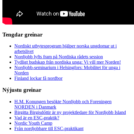
Tengdar greinar
Nordiskt utbytesprogram hjälper norska ungdomar ut i
arbetslivet
Nordjobb lyfts fram på Nordiska rådets session
Tydligt budskap från nordiska unga: Vi vill mer Norden!
Nordjobb-seminarium i Helsingfors: Mobilitet för unga i
Norden
Finland lockar få nordbor
Nýjustu greinar
H.M. Konungen besökte Nordjobb och Foreningen
NORDEN i Danmark
Birgitta Birgisdóttir är ny projektledare för Nordjobb Island
Vad är en ESC-praktik?
Nordic Youth Camp
Från nordjobbare till ESC-praktikant