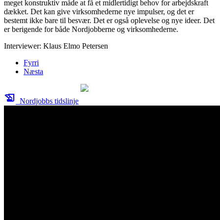
meget konstruktiv måde at få et midlertidigt behov for arbejdskraft
dækket. Det kan give virksomhederne nye impulser, og det er
bestemt ikke bare til besvær. Det er også oplevelse og nye ideer. Det
er berigende for både Nordjobberne og virksomhederne.
Interviewer: Klaus Elmo Petersen
Fyrri
Næsta
history_edu
Nordjobbs tidslinje