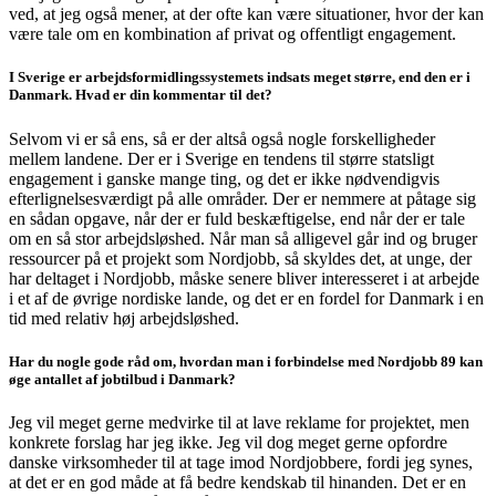
ved, at jeg også mener, at der ofte kan være situationer, hvor der kan
være tale om en kombination af privat og offentligt engagement.
I Sverige er arbejdsformidlingssystemets indsats meget større, end den er i
Danmark. Hvad er din kommentar til det?
Selvom vi er så ens, så er der altså også nogle forskelligheder
mellem landene. Der er i Sverige en tendens til større statsligt
engagement i ganske mange ting, og det er ikke nødvendigvis
efterlignelsesværdigt på alle områder. Der er nemmere at påtage sig
en sådan opgave, når der er fuld beskæftigelse, end når der er tale
om en så stor arbejdsløshed. Når man så alligevel går ind og bruger
ressourcer på et projekt som Nordjobb, så skyldes det, at unge, der
har deltaget i Nordjobb, måske senere bliver interesseret i at arbejde
i et af de øvrige nordiske lande, og det er en fordel for Danmark i en
tid med relativ høj arbejdsløshed.
Har du nogle gode råd om, hvordan man i forbindelse med Nordjobb 89 kan
øge antallet af jobtilbud i Danmark?
Jeg vil meget gerne medvirke til at lave reklame for projektet, men
konkrete forslag har jeg ikke. Jeg vil dog meget gerne opfordre
danske virksomheder til at tage imod Nordjobbere, fordi jeg synes,
at det er en god måde at få bedre kendskab til hinanden. Det er en