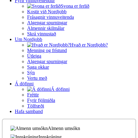
Fyrir vinnuveitendur
Svona er ferlið
Kostir við Nordjobb
Frásagnir vinnuveitenda
Algengar spurningar
Almennir skilmálar
Skrá vinnustað
Um Nordjobb
Hvað er Nordjobb?
Menning og frístund
Útleiga
Algengar spurningar
Saga okkar
Sýn
Vertu með
Á döfinni
Á döfinni
Fréttir
Fyrir fjölmiðla
Tölfræði
Hafa samband
Almenn umsókn
Innskráning