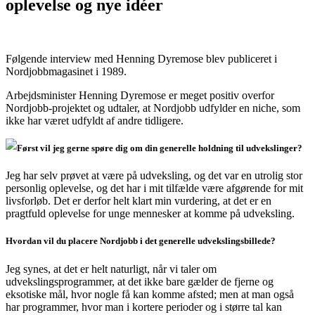
oplevelse og nye idéer
Følgende interview med Henning Dyremose blev publiceret i
Nordjobbmagasinet i 1989.
Arbejdsminister Henning Dyremose er meget positiv overfor
Nordjobb-projektet og udtaler, at Nordjobb udfylder en niche, som
ikke har været udfyldt af andre tidligere.
Først vil jeg gerne spøre dig om din generelle holdning til udvekslinger?
Jeg har selv prøvet at være på udveksling, og det var en utrolig stor
personlig oplevelse, og det har i mit tilfælde være afgørende for mit
livsforløb. Det er derfor helt klart min vurdering, at det er en
pragtfuld oplevelse for unge mennesker at komme på udveksling.
Hvordan vil du placere Nordjobb i det generelle udvekslingsbillede?
Jeg synes, at det er helt naturligt, når vi taler om
udvekslingsprogrammer, at det ikke bare gælder de fjerne og
eksotiske mål, hvor nogle få kan komme afsted; men at man også
har programmer, hvor man i kortere perioder og i større tal kan