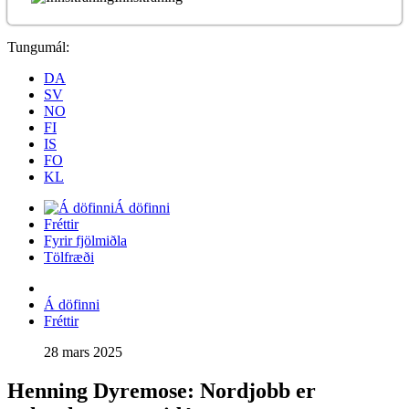
Tungumál:
DA
SV
NO
FI
IS
FO
KL
Á döfinni
Fréttir
Fyrir fjölmiðla
Tölfræði
Á döfinni
Fréttir
28 mars 2025
Henning Dyremose: Nordjobb er