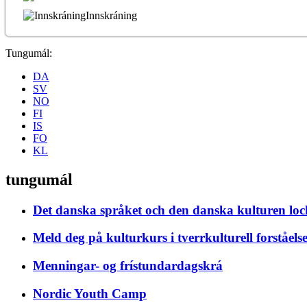
Innskráning
Tungumál:
DA
SV
NO
FI
IS
FO
KL
tungumál
Det danska språket och den danska kulturen loc
Meld deg på kulturkurs i tverrkulturell forståels
Menningar- og frístundardagskrá
Nordic Youth Camp