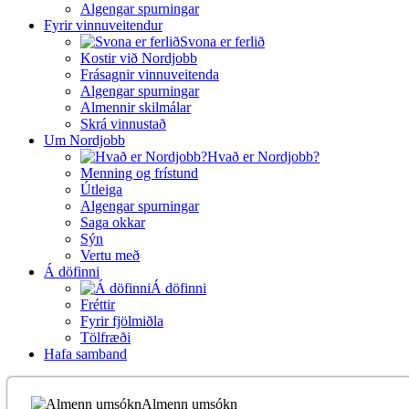
Algengar spurningar
Fyrir vinnuveitendur
Svona er ferlið
Kostir við Nordjobb
Frásagnir vinnuveitenda
Algengar spurningar
Almennir skilmálar
Skrá vinnustað
Um Nordjobb
Hvað er Nordjobb?
Menning og frístund
Útleiga
Algengar spurningar
Saga okkar
Sýn
Vertu með
Á döfinni
Á döfinni
Fréttir
Fyrir fjölmiðla
Tölfræði
Hafa samband
Almenn umsókn