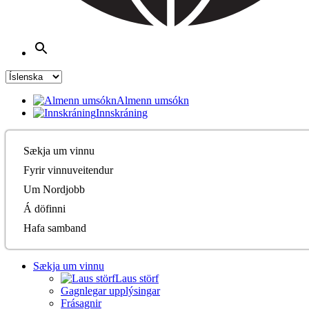
Almenn umsókn
Innskráning
Sækja um vinnu
Fyrir vinnuveitendur
Um Nordjobb
Á döfinni
Hafa samband
Sækja um vinnu
Laus störf
Gagnlegar upplýsingar
Frásagnir