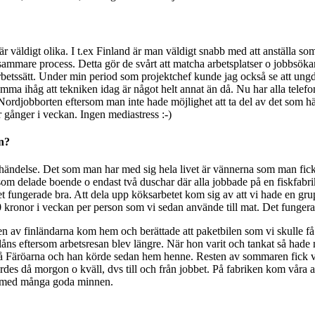
väldigt olika. I t.ex Finland är man väldigt snabb med att anställa som
mmare process. Detta gör de svårt att matcha arbetsplatser o jobbsök
sina arbetssätt. Under min period som projektchef kunde jag också se att
ma ihåg att tekniken idag är något helt annat än då. Nu har alla telefo
Nordjobborten eftersom man inte hade möjlighet att ta del av det som 
r gånger i veckan. Ingen mediastress :-)
an?
 händelse. Det som man har med sig hela livet är vännerna som man fick
 som delade boende o endast två duschar där alla jobbade på en fiskfabr
t fungerade bra. Att dela upp köksarbetet kom sig av att vi hade en gru
0 kronor i veckan per person som vi sedan använde till mat. Det funger
av finländarna kom hem och berättade att paketbilen som vi skulle få lå
åns eftersom arbetsresan blev längre. När hon varit och tankat så hade ny
 på Färöarna och han körde sedan hem henne. Resten av sommaren fick v
rdes då morgon o kväll, dvs till och från jobbet. På fabriken kom våra a
t med många goda minnen.