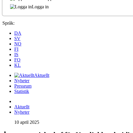
Logga in
Språk:
DA
SV
NO
FI
IS
FO
KL
Aktuellt
Nyheter
Pressrum
Statistik
Aktuellt
Nyheter
10 april 2025