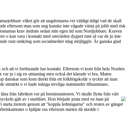
marjobbare vilket gör att ungdomarna vet väldigt tidigt vad de skall
ande eftersom man som ung kanske inte vågade vänta på jobb med risk
 ungdomarnas krav ändrats sedan min egen tid som Nordjobbare. Kraven
ner o kan vara i kontakt med omvärden dygnet runt så var de ju inte
hände runt omkring som socialmedier idag möjliggör. Är ganska glad
 och att vi fortfarande har kontakt. Eftersom vi kom från hela Norden
ik var ju i sig en utmaning men också det klarade vi bra. Maten
pp danskar som kom direkt från ett folkhögskolår o tyckte att man
ade utmärkt o vi hade många trevliga matstunder tillsammans.
na från fabriken var på bensinstationen. Vi skulle flytta från vårt
ckeln gått av i startlåset.
Hon började prata med en man på
i starta motorn genom att "koppla ledningarna" och resten av gänget
rbetskamrater o hjälpte oss eftersom starten då skedde i