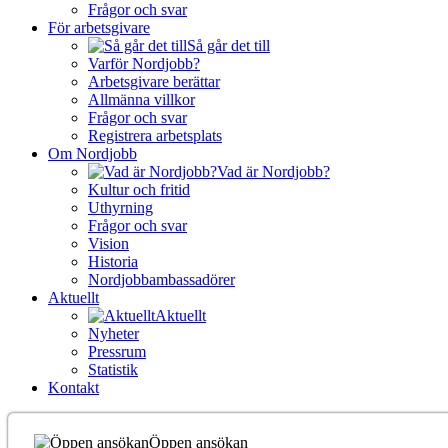
Frågor och svar
För arbetsgivare
Så går det till
Varför Nordjobb?
Arbetsgivare berättar
Allmänna villkor
Frågor och svar
Registrera arbetsplats
Om Nordjobb
Vad är Nordjobb?
Kultur och fritid
Uthyrning
Frågor och svar
Vision
Historia
Nordjobbambassadörer
Aktuellt
Aktuellt
Nyheter
Pressrum
Statistik
Kontakt
Öppen ansökan