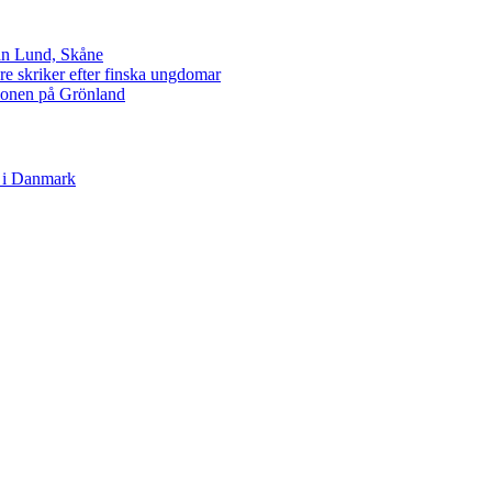
ån Lund, Skåne
e skriker efter finska ungdomar
tionen på Grönland
 i Danmark