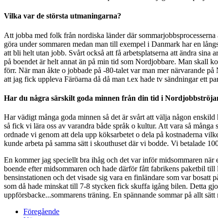
Vilka var de största utmaningarna?
Att jobba med folk från nordiska länder där sommarjobbsprocesserna är 
göra under sommaren medan man till exempel i Danmark har en långsa
att bli helt utan jobb. Svårt också att få arbetsplatserna att ändra 
på boendet är helt annat än på min tid som Nordjobbare. Man skall kom
förr. När man åkte o jobbade på -80-talet var man mer närvarande på 
att jag fick uppleva Färöarna då då man t.ex hade tv sändningar ett pa
Har du några särskilt goda minnen från din tid i Nordjobbströj
Har vädigt många goda minnen så det är svårt att välja någon enskild
så fick vi lära oss av varandra både språk o kultur. Att vara så många
ordnade vi genom att dela upp köksarbetet o dela på kostnaderna vilke
kunde arbeta på samma sätt i skouthuset där vi bodde. Vi betalade 10
En kommer jag speciellt bra ihåg och det var inför midsommaren när en 
boende efter midsommaren och hade därför fått fabrikens paketbil till l
bensinstationen och det visade sig vara en finländare som var bosatt
som då hade minskat till 7-8 stycken fick skuffa igång bilen. Detta gjo
uppförsbacke...sommarens träning. En spännande sommar på allt sät
Föregående