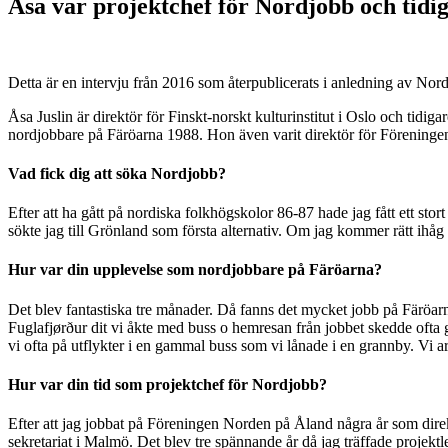
Åsa var projektchef för Nordjobb och tidi
Detta är en intervju från 2016 som återpublicerats i anledning av Nor
Åsa Juslin är direktör för Finskt-norskt kulturinstitut i Oslo och ti
nordjobbare på Färöarna 1988. Hon även varit direktör för Förening
Vad fick dig att söka Nordjobb?
Efter att ha gått på nordiska folkhögskolor 86-87 hade jag fått ett sto
sökte jag till Grönland som första alternativ. Om jag kommer rätt ihåg
Hur var din upplevelse som nordjobbare på Färöarna?
Det blev fantastiska tre månader. Då fanns det mycket jobb på Färöarna
Fuglafjørður dit vi åkte med buss o hemresan från jobbet skedde ofta ge
vi ofta på utflykter i en gammal buss som vi lånade i en grannby. Vi
Hur var din tid som projektchef för Nordjobb?
Efter att jag jobbat på Föreningen Norden på Åland några år som direkt
sekretariat i Malmö. Det blev tre spännande år då jag träffade projektl