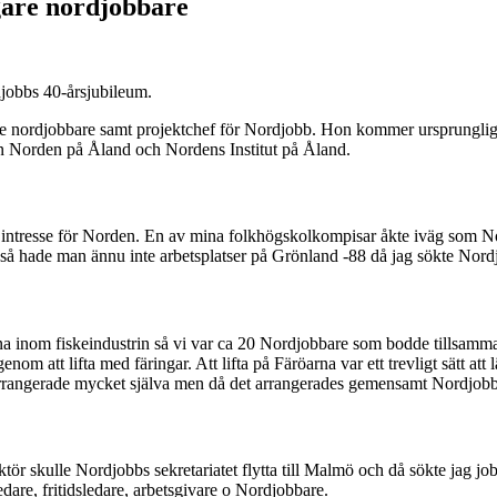
gare nordjobbare
djobbs 40-årsjubileum.
digare nordjobbare samt projektchef för Nordjobb. Hon kommer ursprungl
en Norden på Åland och Nordens Institut på Åland.
rt intresse för Norden. En av mina folkhögskolkompisar åkte iväg som Nor
 så hade man ännu inte arbetsplatser på Grönland -88 då jag sökte Nordjo
 inom fiskeindustrin så vi var ca 20 Nordjobbare som bodde tillsammans 
nom att lifta med färingar. Att lifta på Färöarna var ett trevligt sätt a
 arrangerade mycket själva men då det arrangerades gemensamt Nordjobb
ör skulle Nordjobbs sekretariatet flytta till Malmö och då sökte jag jo
edare, fritidsledare, arbetsgivare o Nordjobbare.