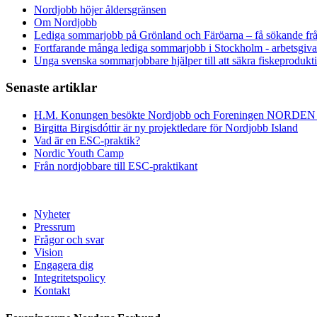
Nordjobb höjer åldersgränsen
Om Nordjobb
Lediga sommarjobb på Grönland och Färöarna – få sökande fr
Fortfarande många lediga sommarjobb i Stockholm - arbetsgivar
Unga svenska sommarjobbare hjälper till att säkra fiskeproduk
Senaste artiklar
H.M. Konungen besökte Nordjobb och Foreningen NORDEN
Birgitta Birgisdóttir är ny projektledare för Nordjobb Island
Vad är en ESC-praktik?
Nordic Youth Camp
Från nordjobbare till ESC-praktikant
Nyheter
Pressrum
Frågor och svar
Vision
Engagera dig
Integritetspolicy
Kontakt