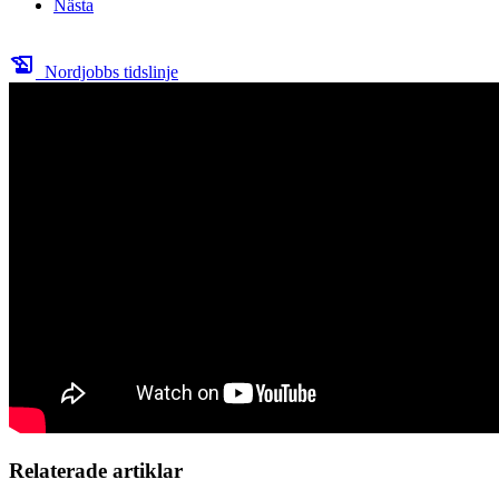
Nästa
history_edu
Nordjobbs tidslinje
Relaterade artiklar