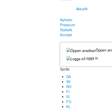
Aktuellt
Nyheter
Pressrum
Statistik
Kontakt
Öppen an
Logga in
Språk:
DA
SV
NO
FI
IS
FO
KL