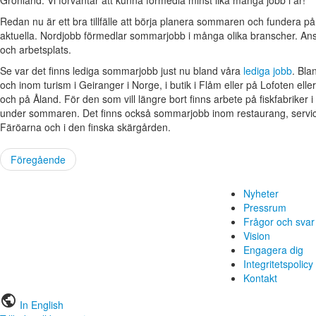
Redan nu är ett bra tillfälle att börja planera sommaren och fundera p
aktuella. Nordjobb förmedlar sommarjobb i många olika branscher. Ansö
och arbetsplats.
Se var det finns lediga sommarjobb just nu bland våra
lediga jobb
. Bl
och inom turism i Geiranger i Norge, i butik i Flåm eller på Lofoten ell
och på Åland. För den som vill längre bort finns arbete på fiskfabriker
under sommaren. Det finns också sommarjobb inom restaurang, service
Färöarna och i den finska skärgården.
Föregående
Nyheter
Pressrum
Frågor och svar
Vision
Engagera dig
Integritetspolicy
Kontakt
public
In English