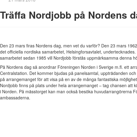
Träffa Nordjobb på Nordens d
Den 23 mars firas Nordens dag, men vet du varför? Den 23 mars 1962
det officiella nordiska samarbetet, Helsingforsavtalet, undertecknades.
samarbetet sedan 1985 vill Nordjobb förstås uppmärksamma denna hö
På Nordens dag så anordnar Föreningen Norden i Sverige m.fl. ett a
Centralstation. Det kommer bjudas på panelsamtal, uppträdanden och 
på arrangemanget för att visa på en av de många fantastiska möjlighe
Nordjobb finns på plats under hela arrangemanget – tag chansen att k
i Norden. På mässtorget kan man också besöka huvudarrangörerna F
ambassaderna.