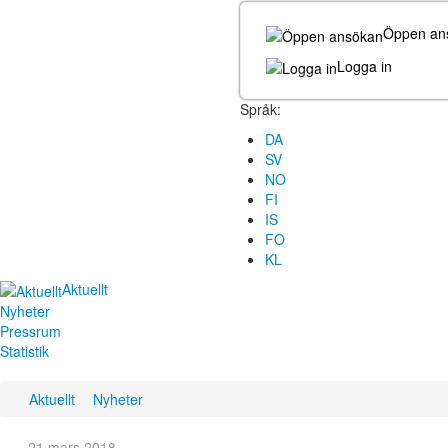
Öppen an
Logga in
Språk:
DA
SV
NO
FI
IS
FO
KL
Aktuellt
Nyheter
Pressrum
Statistik
Aktuellt
Nyheter
21 mars 2018