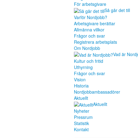
För arbetsgivare
Så går det till
Varför Nordjobb?
Arbetsgivare berättar
Allmänna villkor
Frågor och svar
Registrera arbetsplats
Om Nordjobb
Vad är Nord
Kultur och fritid
Uthyrning
Frågor och svar
Vision
Historia
Nordjobbambassadörer
Aktuellt
Aktuellt
Nyheter
Pressrum
Statistik
Kontakt