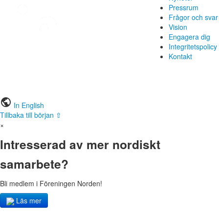
Pressrum
Frågor och svar
Vision
Engagera dig
Integritetspolicy
Kontakt
public
In English
Tillbaka till början ⇧
×
Intresserad av mer nordiskt
samarbete?
Bli medlem i Föreningen Norden!
Läs mer