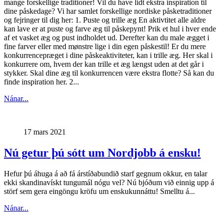
mange forskellige traditioner! Vil du have lidt ekstra inspiration til
dine påskedage? Vi har samlet forskellige nordiske påsketraditioner
og fejringer til dig her: 1. Puste og trille æg En aktivtitet alle aldre
kan lave er at puste og farve æg til påskepynt! Prik et hul i hver ende
af et vasket æg og pust indholdet ud. Derefter kan du male ægget i
fine farver eller med mønstre lige i din egen påskestil! Er du mere
konkurrencepræget i dine påskeaktiviteter, kan i trille æg. Her skal i
konkurrere om, hvem der kan trille et æg længst uden at det går i
stykker. Skal dine æg til konkurrencen være ekstra flotte? Så kan du
finde inspiration her. 2...
Nánar...
17 mars 2021
Nú getur þú sótt um Nordjobb á ensku!
Hefur þú áhuga á að fá árstíðabundið starf gegnum okkur, en talar
ekki skandinavískt tungumál nógu vel? Nú bjóðum við einnig upp á
störf sem gera eingöngu kröfu um enskukunnáttu! Smelltu á...
Nánar...