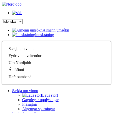
Almenn umsókn
Innskráning
Sækja um vinnu
Fyrir vinnuveitendur
Um Nordjobb
Á döfinni
Hafa samband
Sækja um vinnu
Laus störf
Gagnlegar upplýsingar
Frásagnir
Algengar spurningar