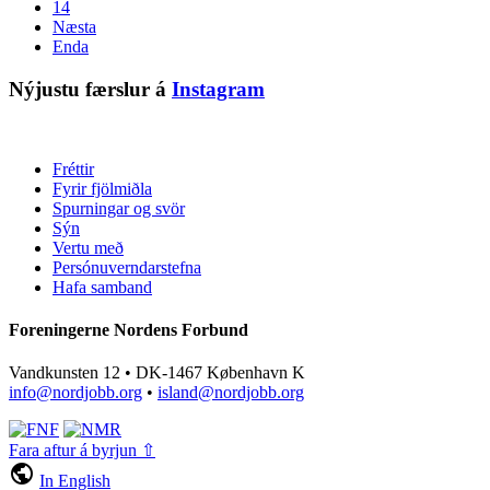
14
Næsta
Enda
Nýjustu færslur á
Instagram
Fréttir
Fyrir fjölmiðla
Spurningar og svör
Sýn
Vertu með
Persónuverndarstefna
Hafa samband
Foreningerne Nordens Forbund
Vandkunsten 12 • DK-1467 København K
info@nordjobb.org
•
island@nordjobb.org
Fara aftur á byrjun ⇧
public
In English