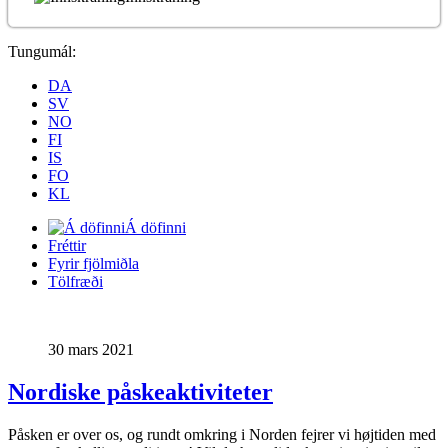
Tungumál:
DA
SV
NO
FI
IS
FO
KL
Á döfinni
Fréttir
Fyrir fjölmiðla
Tölfræði
30 mars 2021
Nordiske påskeaktiviteter
Påsken er over os, og rundt omkring i Norden fejrer vi højtiden med