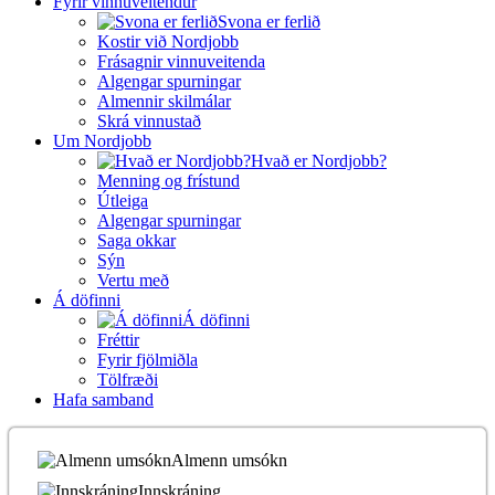
Fyrir vinnuveitendur
Svona er ferlið
Kostir við Nordjobb
Frásagnir vinnuveitenda
Algengar spurningar
Almennir skilmálar
Skrá vinnustað
Um Nordjobb
Hvað er Nordjobb?
Menning og frístund
Útleiga
Algengar spurningar
Saga okkar
Sýn
Vertu með
Á döfinni
Á döfinni
Fréttir
Fyrir fjölmiðla
Tölfræði
Hafa samband
Almenn umsókn
Innskráning