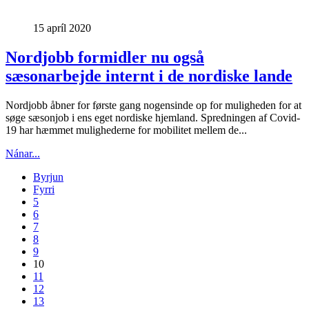
15 apríl 2020
Nordjobb formidler nu også
sæsonarbejde internt i de nordiske lande
Nordjobb åbner for første gang nogensinde op for muligheden for at
søge sæsonjob i ens eget nordiske hjemland. Spredningen af Covid-
19 har hæmmet mulighederne for mobilitet mellem de...
Nánar...
Byrjun
Fyrri
5
6
7
8
9
10
11
12
13