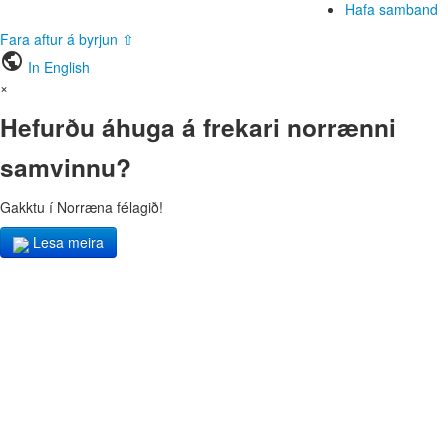
Hafa samband
Fara aftur á byrjun ⇧
public
In English
×
Hefurðu áhuga á frekari norrænni
samvinnu?
Gakktu í Norræna félagið!
Lesa meira