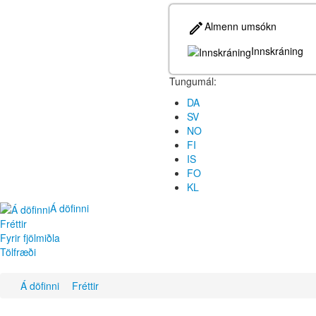
Almenn umsókn
Innskráning
Tungumál:
DA
SV
NO
FI
IS
FO
KL
Á döfinni
Fréttir
Fyrir fjölmiðla
Tölfræði
Á döfinni
Fréttir