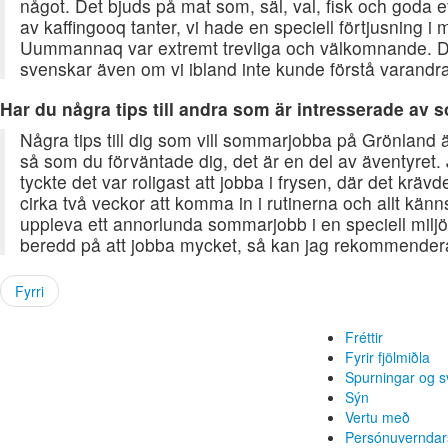
något. Det bjuds på mat som, säl, val, fisk och goda eft
av kaffingooq tanter, vi hade en speciell förtjusning 
Uummannaq var extremt trevliga och välkomnande. De
svenskar även om vi ibland inte kunde förstå varandra
Har du några tips till andra som är intresserade a
Några tips till dig som vill sommarjobba på Grönland är
så som du förväntade dig, det är en del av äventyret. 
tyckte det var roligast att jobba i frysen, där det krävd
cirka två veckor att komma in i rutinerna och allt känn
uppleva ett annorlunda sommarjobb i en speciell miljö
beredd på att jobba mycket, så kan jag rekommender
Fyrri
Fréttir
Fyrir fjölmiðla
Spurningar og s
Sýn
Vertu með
Persónuverndar