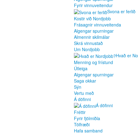
Fyrir vinnuveitendur
Svona er ferlið
Kostir við Nordjobb
Frásagnir vinnuveitenda
Algengar spurningar
Almennir skilmálar
Skrá vinnustað
Um Nordjobb
Hvað er No
Menning og frístund
Útleiga
Algengar spurningar
Saga okkar
Sýn
Vertu með
Á döfinni
Á döfinni
Fréttir
Fyrir fjölmiðla
Tölfræði
Hafa samband