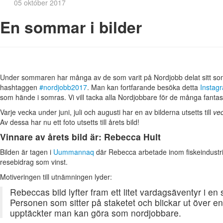
05 október 2017
En sommar i bilder
Under sommaren har många av de som varit på Nordjobb delat sitt 
hashtaggen
#nordjobb2017
. Man kan fortfarande besöka detta
Instag
som hände i somras. Vi vill tacka alla Nordjobbare för de många fantas
Varje vecka under juni, juli och augusti har en av bilderna utsetts till
vec
Av dessa har nu ett foto utsetts till årets bild!
Vinnare av årets bild är: Rebecca Hult
Bilden är tagen i
Uummannaq
där Rebecca arbetade inom fiskeindustri
resebidrag som vinst.
Motiveringen till utnämningen lyder:
Rebeccas bild lyfter fram ett litet vardagsäventyr i en
Personen som sitter på staketet och blickar ut över e
upptäckter man kan göra som nordjobbare.