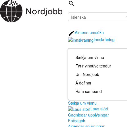
Almenn umsókn
Innskráning
Sækja um vinnu
Fyrir vinnuveitendur
Um Nordjobb
Á döfinni
Hafa samband
Sækja um vinnu
Laus störf
Gagnlegar upplýsingar
Frásagnir
Algengar spurningar