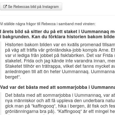
Se Rebeccas bild på Instagram
Vi ställde några frågor till Rebecca i samband med vinsten:
I årets bild så sitter du på ett staket i Uummannaq 
i bakgrunden. Kan du förklara historien bakom bild
Historien bakom bilden var en kvälls promenad tills
på väg att träffa vår grönländska-jobb kompis Arne. Ef
var vi lediga från jobbet på fiskfabriken. Det var Frid
staketet. Frida och jag kände inte varandra innan, men
Staketet tillhör en trätrappa, vilket det fanns mycket 
anledningen till att ön heter Uummannaq. Uummannaq
berget”.
Vad var det bästa med att sommarjobba i Uummann
Det bästa med att sommarjobba i Uummannaq, var att f
nya människor och att få uppleva den underbara natu
gick man på ”kaffingooq”, hika i bergen, åt fisk och fes
grönlänningarna bra på). ”Kaffingooq” är ett mingel 