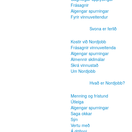
Frásagnir
Algengar spurningar
Fyrir vinnuveitendur
Svona er ferlið
Kostir við Nordjobb
Frásagnir vinnuveitenda
Algengar spurningar
Almennir skilmálar
Skrá vinnustað
Um Nordjobb
Hvað er Nordjobb?
Menning og frístund
Útleiga
Algengar spurningar
Saga okkar
Sýn
Vertu með
Á döfinni