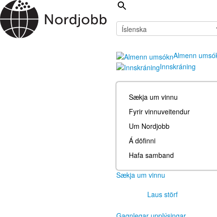
Almenn umsó
Innskráning
Sækja um vinnu
Fyrir vinnuveitendur
Um Nordjobb
Á döfinni
Hafa samband
Sækja um vinnu
Laus störf
Gagnlegar upplýsingar