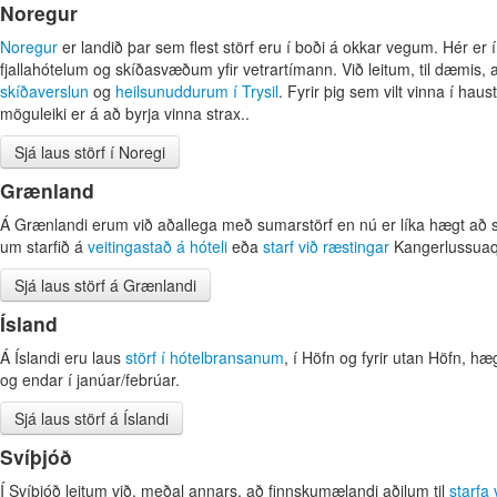
Noregur
Noregur
er landið þar sem flest störf eru í boði á okkar vegum.
Hér er 
fjallahótelum og skíðasvæðum yfir vetrartímann. Við leitum, til dæmis, a
skíðaverslun
og
heilsunuddurum í
Trysil
.
Fyrir þig sem vilt vinna í hau
möguleiki er á að byrja vinna strax.
.
Sjá laus störf í Noregi
Grænland
Á Grænlandi erum við aðallega með sumarstörf en nú er líka hægt að s
um starfið á
veitingastað á hóteli
eða
starf við
ræstingar
Kangerlussua
Sjá laus störf á Grænlandi
Ísland
Á Íslandi eru laus
störf
í
hótelbransanum
,
í Höfn og fyrir utan Höfn,
hæg
og endar í janúar/febrúar.
Sjá laus störf á Íslandi
Svíþjóð
Í Svíþjóð leitum við, meðal annars, að finnskumælandi aðilum til
starfa