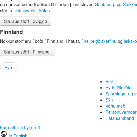
og norskumælandi aðilum til starfa í þjónustuveri
Gautaborg
og
Stokkh
störf á
skíðasvæði í
Sälen
.
Sjá laus störf í Svíþjóð
Finnland
Nokkur störf eru í boði í Finnlandi í haust, í
heilbrigðiskerfinu
og
leikskó
Sjá laus störf í Finnlandi
Fyrri
Fréttir
Fyrir fjölmiðla
Spurningar og s
Sýn
Vertu með
Persónuverndar
Hafa samband
Fara aftur á byrjun ⇧
public
In English