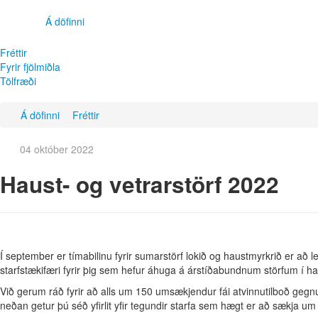
Á döfinni
Fréttir
Fyrir fjölmiðla
Tölfræði
Á döfinni
Fréttir
04 október 2022
Haust- og vetrarstörf 2022
Í september er tímabilinu fyrir sumarstörf lokið og
haustmyrkrið er að leg
starfstækifæri fyrir þig sem hefur áhuga á árstíðabundnum störfum í ha
Við gerum ráð fyrir að alls um 150 umsækjendur fái atvinnutilboð gegn
neðan getur þú séð yfirlit yfir tegundir starfa sem hægt er að sækja um 