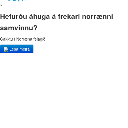
×
Hefurðu áhuga á frekari norrænni
samvinnu?
Gakktu í Norræna félagið!
Lesa meira