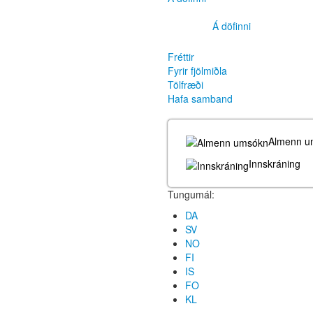
Á döfinni
Fréttir
Fyrir fjölmiðla
Tölfræði
Hafa samband
Almenn u
Innskráning
Tungumál:
DA
SV
NO
FI
IS
FO
KL