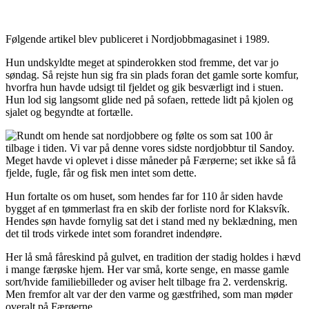
Følgende artikel blev publiceret i Nordjobbmagasinet i 1989.
Hun undskyldte meget at spinderokken stod fremme, det var jo
søndag. Så rejste hun sig fra sin plads foran det gamle sorte komfur,
hvorfra hun havde udsigt til fjeldet og gik besværligt ind i stuen.
Hun lod sig langsomt glide ned på sofaen, rettede lidt på kjolen og
sjalet og begyndte at fortælle.
Rundt om hende sat nordjobbere og følte os som sat 100 år
tilbage i tiden. Vi var på denne vores sidste nordjobbtur til Sandoy.
Meget havde vi oplevet i disse måneder på Færøerne; set ikke så få
fjelde, fugle, får og fisk men intet som dette.
Hun fortalte os om huset, som hendes far for 110 år siden havde
bygget af en tømmerlast fra en skib der forliste nord for Klaksvík.
Hendes søn havde fornylig sat det i stand med ny beklædning, men
det til trods virkede intet som forandret indendøre.
Her lå små fåreskind på gulvet, en tradition der stadig holdes i hævd
i mange færøske hjem. Her var små, korte senge, en masse gamle
sort/hvide familiebilleder og aviser helt tilbage fra 2. verdenskrig.
Men fremfor alt var der den varme og gæstfrihed, som man møder
overalt på Færøerne.