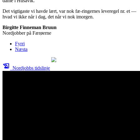
dame i Húsavik.
Det vigtigaste vi havde lært, var nok fæ-ringernes leveregel nr. et —
hvad vi ikke når i dag, det når vi nok imorgen.
Birgitte Finneman Bruun
Nordjobber på Færøerne
Fyrri
Næsta
history_edu
Nordjobbs tidslinje