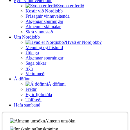
Fyrir vinnuveitendur
Svona er ferlið
Kostir við Nordjobb
Frásagnir vinnuveitenda
Algengar spurningar
Almennir skilmálar
Skrá vinnustað
Um Nordjobb
Hvað er Nordjobb?
Menning og frístund
Útleiga
Algengar spurningar
Saga okkar
Sýn
Vertu með
Á döfinni
Á döfinni
Fréttir
Fyrir fjölmiðla
Tölfræði
Hafa samband
Almenn umsókn
Innskráning