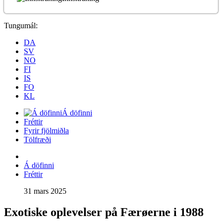
Tungumál:
DA
SV
NO
FI
IS
FO
KL
Á döfinni
Fréttir
Fyrir fjölmiðla
Tölfræði
Á döfinni
Fréttir
31 mars 2025
Exotiske oplevelser på Færøerne i 1988