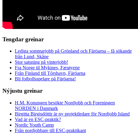
Tengdar greinar
Lediga sommarjobb på Grönland och Färöarna – få sökande
från Lund, Skåne
Stor satsning på vinterjobb!
Fra Norge til Mykines, Færøyene
Från Finland till Tórshavn, Färöarna
Bli fotbollsspelare på Färöarna!
Nýjustu greinar
H.M. Konungen besökte Nordjobb och Foreningen
NORDEN i Danmark
Birgitta Birgisdóttir är ny projektledare för Nordjobb Island
Vad är en ESC-praktik?
Nordic Youth Camp
Från nordjobbare till ESC-praktikant