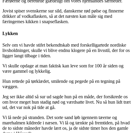
Færøerne og berettede glædeligt om vores hjemlandes særheder.
Jovist spiser svenskerne sur sild, danskerne rød pølse og finnerne
drikker af vodkaflasken, så at det næsten kan måle sig med
færingernes kikken i snapseflasken.
Lykken
Selv om vi havde stifet bekendtskab med forskelligartede nordiske
livsholdninger, skulle vi blive endnu klogere på en livsstil, der for os
ligger langt tilbage i tiden.
Vi skulle opdage at man faktisk kan leve som for 100 år siden og
være gammel og lykkelig.
Hun rettede på tørklædet, smilende og pegede på en tegning på
væggen.
Jeg ser ikke altid så sur ud sagde hun på en måde, der forsikrede os
om hvor meget hun stadig nød og værdsatte livet. Nu så hun lidt træt
ud, det var nok på tide at gå.
Vi lå nede på stranden. Det sorte sand løb igennem tæerne og
marehalmen kildrede i næsen. Vi lå og tænkte på fremtiden, på hvad
de to sidste måneder havde lært os, ja de sidste timer hos den gamle