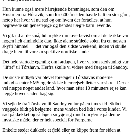
Hun kunne også mere hårrejsende beretninger, som den om
Husfruen fra Húsavik, som for 600 år siden havde haft en stor gård,
netop her hvor vi nu sad og om hvem der fortælles, at hun
begravede sin tjenestepige og hendes uægte barn levende.
Vi gik ud af de små, lidt mørke rum overbevist om at dette ikke var
nogen helt almindelig dag. Ikke alene strålede solen fra en næsten
skyfri himmel — det var også den sidste weekend, inden vi skulle
drage hjem til vores respektive nordiske lande.
Det hele startede egentlig om lørdagen, hvor vi som sædvanligt var
"liftet" til Tórshavn. Herfra skulle vi videre med færgen til Sandoy.
De sidste indkøb var blevet foretaget i Tórshavns moderne
indkøbscenter SMS og de sidste hjemrejsebilletter var sikret. Der er
vel næppe noget andet land, hvor man efter 10 minutters rejse kan
lægge hovedstaden bag sig.
Vi sejlede fra Tórshavn til Sandoy en tur på en times tid. Skibet
vuggede blidt på bølgerne, mens vinden bed lidt i vores kinder. Vi
sad på dækket og så tågen smyge sig rundt om øerne på denne
mystiske måde, der er helt specielt for Færøerne.
Enkelte steder dukkede et fjeld eller en klippe frem for siden at