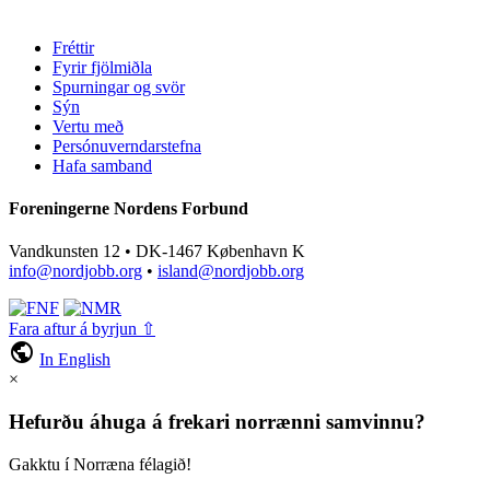
Fréttir
Fyrir fjölmiðla
Spurningar og svör
Sýn
Vertu með
Persónuverndarstefna
Hafa samband
Foreningerne Nordens Forbund
Vandkunsten 12 • DK-1467 København K
info@nordjobb.org
•
island@nordjobb.org
Fara aftur á byrjun ⇧
public
In English
×
Hefurðu áhuga á frekari norrænni samvinnu?
Gakktu í Norræna félagið!