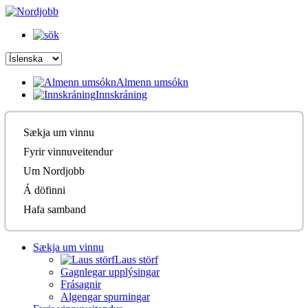
Almenn umsókn
Innskráning
Sækja um vinnu
Fyrir vinnuveitendur
Um Nordjobb
Á döfinni
Hafa samband
Sækja um vinnu
Laus störf
Gagnlegar upplýsingar
Frásagnir
Algengar spurningar