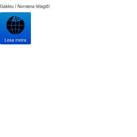
Gakktu í Norræna félagið!
Lesa meira