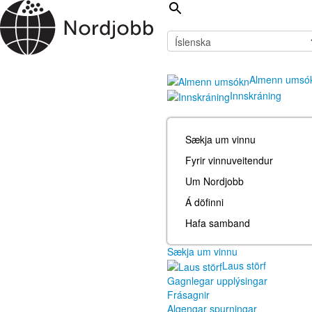
Almenn umsó
Innskráning
Sækja um vinnu
Fyrir vinnuveitendur
Um Nordjobb
Á döfinni
Hafa samband
Sækja um vinnu
Laus störf
Gagnlegar upplýsingar
Frásagnir
Algengar spurningar