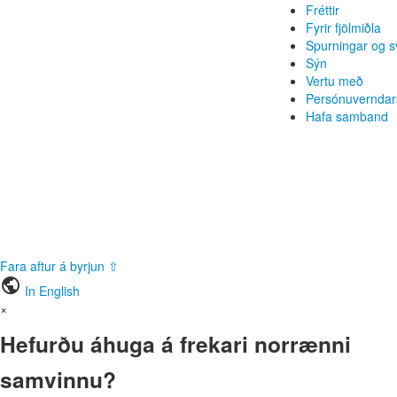
Fréttir
Fyrir fjölmiðla
Spurningar og s
Sýn
Vertu með
Persónuverndar
Hafa samband
Fara aftur á byrjun ⇧
public
In English
×
Hefurðu áhuga á frekari norrænni
samvinnu?