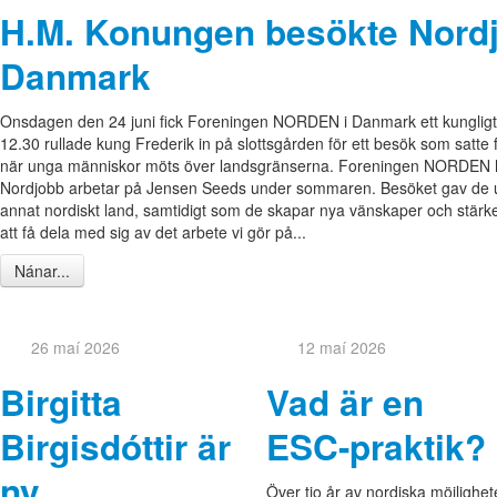
H.M. Konungen besökte Nord
Danmark
Onsdagen den 24 juni fick Foreningen NORDEN i Danmark ett kungligt b
12.30 rullade kung Frederik in på slottsgården för ett besök som sat
när unga människor möts över landsgränserna. Foreningen NORDEN ha
Nordjobb arbetar på Jensen Seeds under sommaren. Besöket gav de unga
annat nordiskt land, samtidigt som de skapar nya vänskaper och stärk
att få dela med sig av det arbete vi gör på...
Nánar...
26 maí 2026
12 maí 2026
Birgitta
Vad är en
Birgisdóttir är
ESC-praktik?
ny
Över tio år av nordiska möjlighet