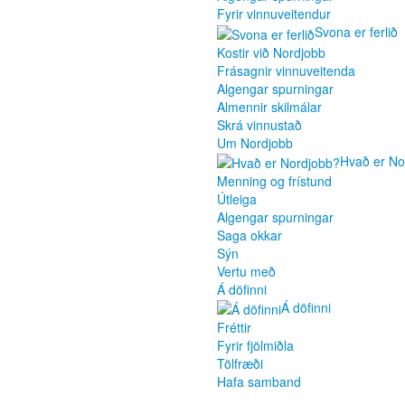
Fyrir vinnuveitendur
Svona er ferlið
Kostir við Nordjobb
Frásagnir vinnuveitenda
Algengar spurningar
Almennir skilmálar
Skrá vinnustað
Um Nordjobb
Hvað er No
Menning og frístund
Útleiga
Algengar spurningar
Saga okkar
Sýn
Vertu með
Á döfinni
Á döfinni
Fréttir
Fyrir fjölmiðla
Tölfræði
Hafa samband