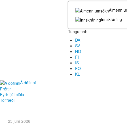
Almenn u
Innskráning
Tungumál:
DA
SV
NO
FI
IS
FO
KL
Á döfinni
Fréttir
Fyrir fjölmiðla
Tölfræði
25 júní 2026