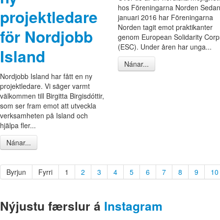
hos Föreningarna Norden Seda
projektledare
januari 2016 har Föreningarna
Norden tagit emot praktikanter
för Nordjobb
genom European Solidarity Corp
(ESC). Under åren har unga...
Island
Nánar...
Nordjobb Island har fått en ny
projektledare. Vi säger varmt
välkommen till Birgitta Birgisdóttir,
som ser fram emot att utveckla
verksamheten på Island och
hjälpa fler...
Nánar...
Byrjun
Fyrri
1
2
3
4
5
6
7
8
9
10
Nýjustu færslur á
Instagram